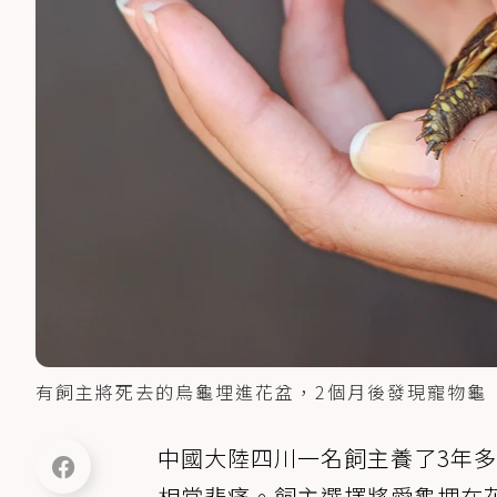
有飼主將死去的烏龜埋進花盆，2個月後發現寵物龜「死
中國大陸四川一名飼主養了3年
相當悲痛。飼主選擇將愛龜埋在