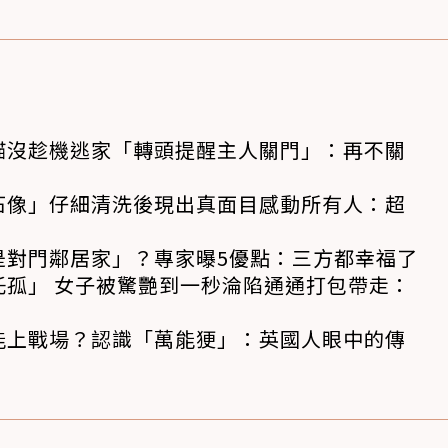
貓沒趁機逃家「轉頭提醒主人關門」：再不關
石像」仔細清洗後現出真面目感動所有人：超
是對門鄰居家」？專家曝5優點：三方都幸福了
託孤」 女子被驚艷到一秒淪陷通通打包帶走：
能上戰場？認識「萬能㹴」：英國人眼中的傳