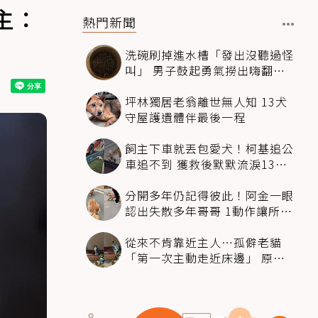
主：
熱門新聞
洗碗刷掉進水槽「發出沒聽過怪
叫」 男子鼓起勇氣撈出嗨翻：
超可愛
坪林獨居老翁離世無人知 13犬
守屋護遺體伴最後一程
飼主下車就丟包愛犬！柯基追公
車追不到 獲救後默默流淚13萬
人心都碎了
分開多年仍記得彼此！阿金一眼
認出失散多年哥哥 1動作讓所有
人都哭了
從來不肯靠近主人…孤僻老貓
「第一次主動走近床邊」 原因
暖哭網友