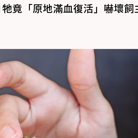
月牠竟「原地滿血復活」嚇壞飼