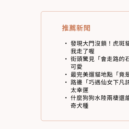
推薦新聞
發現大門沒鎖！虎斑
我走了喔
街頭驚見「會走路的
可愛
最完美遛貓地點「竟
路邊「巧遇仙女下凡
太幸運
什麼狗狗水陸兩棲還
奇犬種