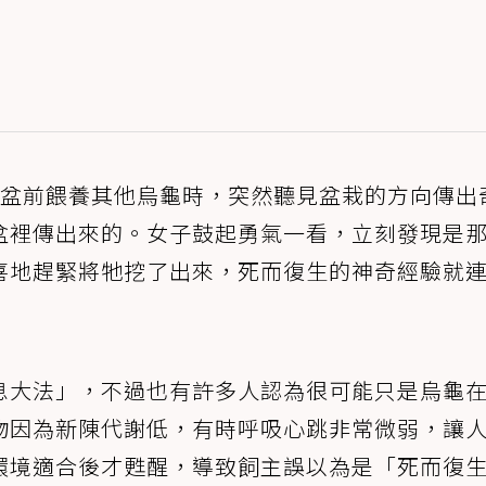
花盆前餵養其他烏龜時，突然聽見盆栽的方向傳出
盆裡傳出來的。女子鼓起勇氣一看，立刻發現是
喜地趕緊將牠挖了出來，死而復生的神奇經驗就
息大法」，不過也有許多人認為很可能只是烏龜
物因為新陳代謝低，有時呼吸心跳非常微弱，讓
環境適合後才甦醒，導致飼主誤以為是「死而復