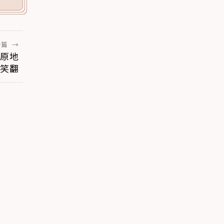
一篇
→
原地
人笑翻