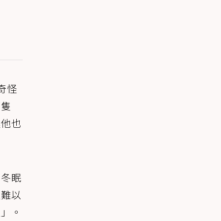
奇怪
那隻
連他也
在冬眠
人難以
生」。