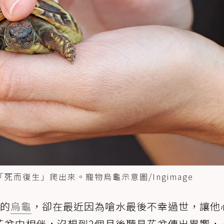
而復生」爬出來。寵物烏龜示意圖/Ingimage
多的
烏龜
，卻在最近因為嗆水最後不幸過世，讓他
花盆中相伴，沒想到2個月後聽見花盆傳出異響，