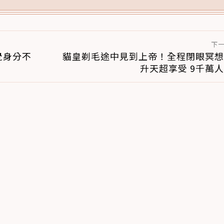
腳掌：4步驟無痛適應
下
覺身分不
貓皇剃毛途中見到上帝！全程閉眼冥想
升天超享受 9千萬