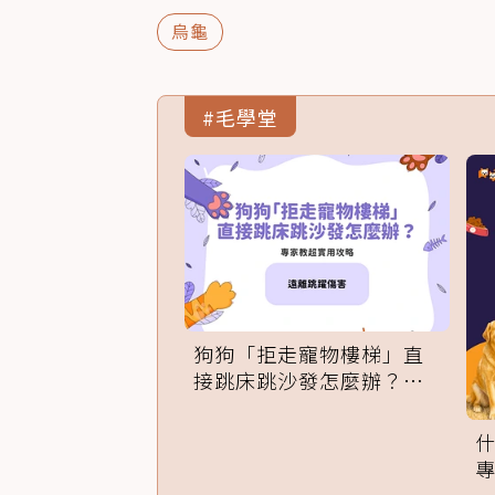
烏龜
#毛學堂
狗狗「拒走寵物樓梯」直
接跳床跳沙發怎麼辦？專
家訓練法必學