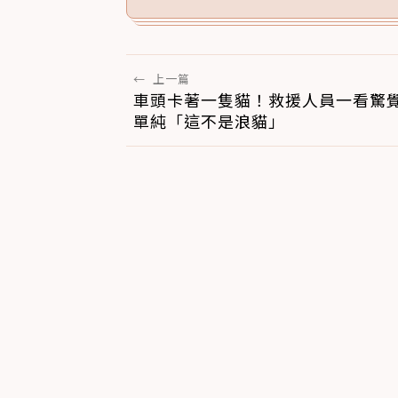
←
上一篇
車頭卡著一隻貓！救援人員一看驚
單純「這不是浪貓」