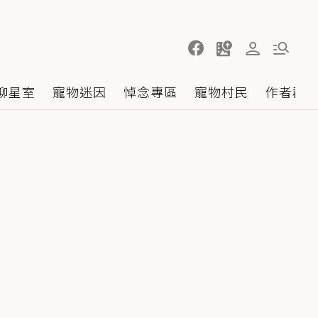
聊星室
寵物迷因
悼念專區
寵物村民
作者群