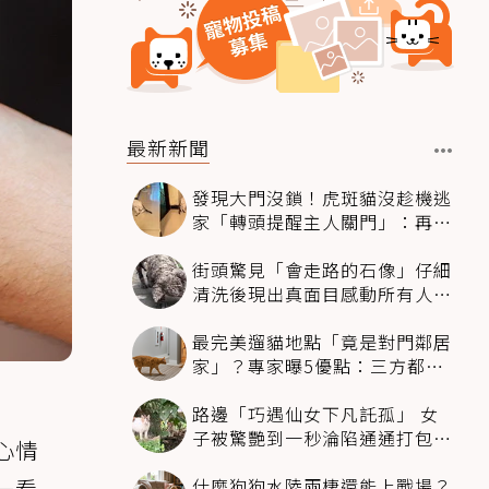
最新新聞
發現大門沒鎖！虎斑貓沒趁機逃
家「轉頭提醒主人關門」：再不
關我走了喔
街頭驚見「會走路的石像」仔細
清洗後現出真面目感動所有人：
超可愛
最完美遛貓地點「竟是對門鄰居
家」？專家曝5優點：三方都幸
福了
路邊「巧遇仙女下凡託孤」 女
子被驚艷到一秒淪陷通通打包帶
心情
走：太幸運
什麼狗狗水陸兩棲還能上戰場？
一看