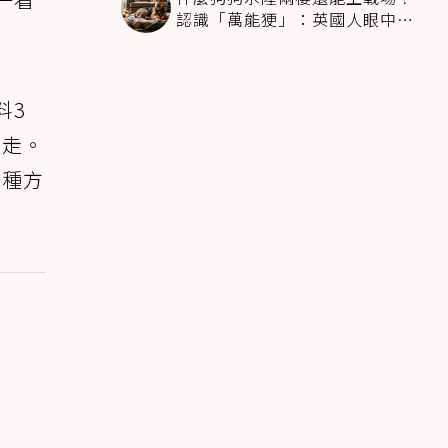
認識「萬能㹴」：英國人眼中的
傳奇犬種
料3
好走。
一種方