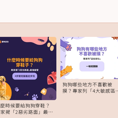
狗狗哪些地方不喜歡被
摸？專家列「4大敏感區
域」：一碰就翻臉
什麼時候要給狗狗穿鞋？
專家揭「2惡劣路面」最傷