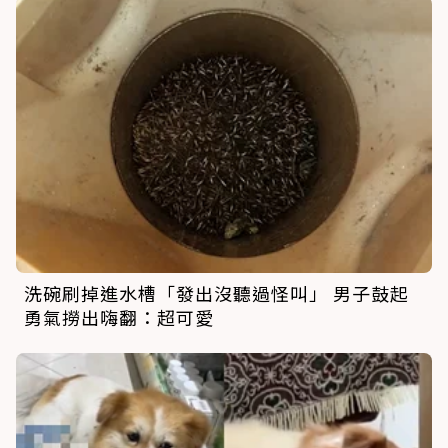
洗碗刷掉進水槽「發出沒聽過怪叫」 男子鼓起
勇氣撈出嗨翻：超可愛