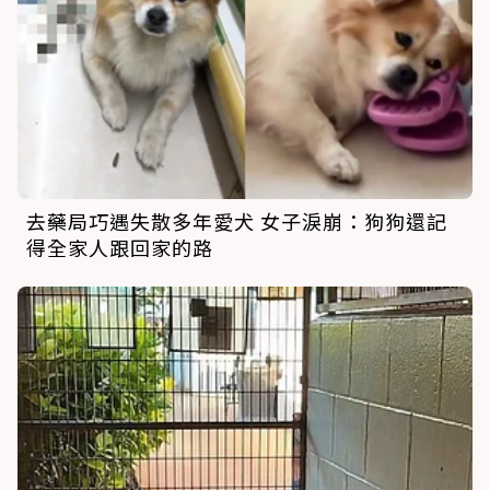
去藥局巧遇失散多年愛犬 女子淚崩：狗狗還記
得全家人跟回家的路