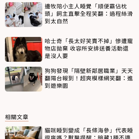
邊牧陪小主人睡覺「順便霸佔枕
頭」飼主直擊全程笑翻：過程絲滑
到太自然
哈士奇「長太好笑賣不掉」慘遭寵
物店拋棄 收容所安排送養活動還
是沒人要
狗狗發現「隔壁新鄰居職業」天天
翻陽台報到！超爽模樣網笑翻：進
到遊樂園
相關文章
貓咪睡到變成「長條海參」代表睡
很爽嗎？獸醫提醒：暗藏1種不適