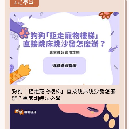
#毛學堂
狗狗「拒走寵物樓梯」直接跳床跳沙發怎麼
辦？專家訓練法必學