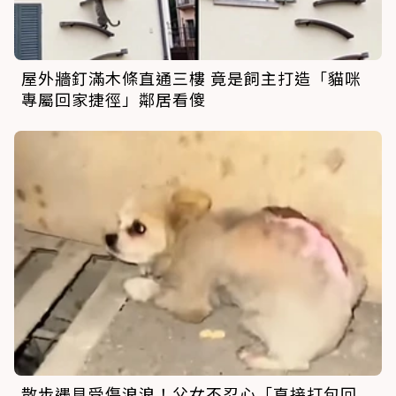
屋外牆釘滿木條直通三樓 竟是飼主打造「貓咪
專屬回家捷徑」鄰居看傻
散步遇見受傷浪浪！父女不忍心「直接打包回