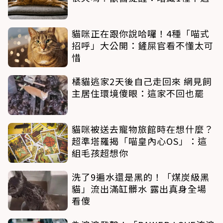
貓咪正在跟你說哈囉！4種「喵式
招呼」大公開：鏟屎官看不懂太可
惜
橘貓逃家2天後自己走回來 網見飼
主居住環境傻眼：這家不回也罷
貓咪被送去寵物旅館時在想什麼？
超準塔羅揭「喵皇內心OS」：這
組毛孩超想你
洗了9遍水還是黑的！「煤炭級黑
貓」流出滿缸髒水 露出真身全場
看傻