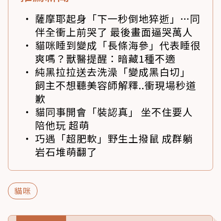
薩摩耶起身「下一秒倒地猝逝」…同
伴全衝上前哭了 最後畫面逼哭萬人
貓咪睡到變成「長條海參」代表睡很
爽嗎？獸醫提醒：暗藏1種不適
純黑拉拉送去洗澡「變成黑白切」
飼主不想聽美容師解釋..衝現場秒道
歉
貓同事開會「裝認真」 坐不住要人
陪他玩 超萌
巧遇「超肥軟」野生土撥鼠 成群躺
岩石堆萌翻了
貓咪