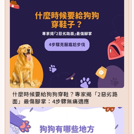
什麼時候要給狗狗穿鞋？專家揭「2惡劣路
面」最傷腳掌：4步驟無痛適應