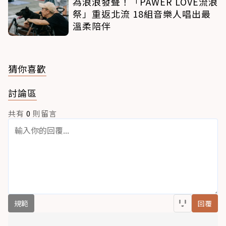
為浪浪發聲！「PAWER LOVE流浪
祭」重返北流 18組音樂人唱出最
溫柔陪伴
猜你喜歡
討論區
共有
0
則留言
規範
回覆