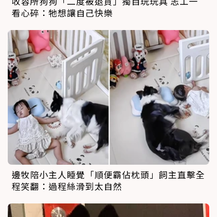
收容所狗狗「二度被退貨」獨自玩玩具 志工一
看心碎：牠想讓自己快樂
邊牧陪小主人睡覺「順便霸佔枕頭」飼主直擊全
程笑翻：過程絲滑到太自然