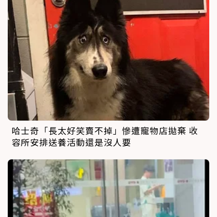
哈士奇「長太好笑賣不掉」慘遭寵物店拋棄 收
容所安排送養活動還是沒人要