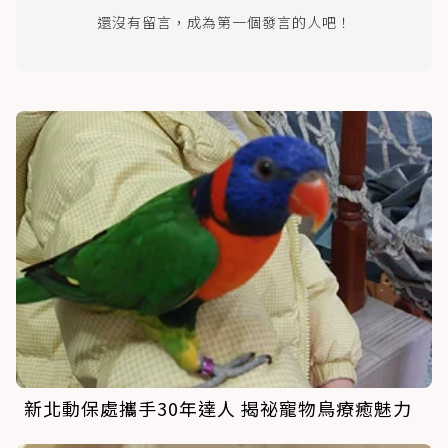
還沒有留言，成為第一個發言的人吧！
新北動保處攜手30年達人 揭祕寵物鳥療癒魅力