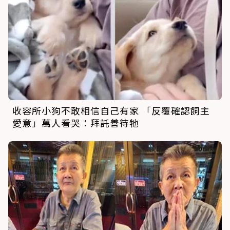
收容所小狗不敢相信自己有家 「反覆確認飼主
愛意」萬人看哭：拜託善待牠