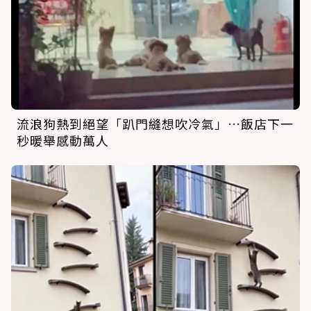
流浪狗熱到絕望「趴門縫想吹冷氣」…飯店下一
秒暖舉感動萬人