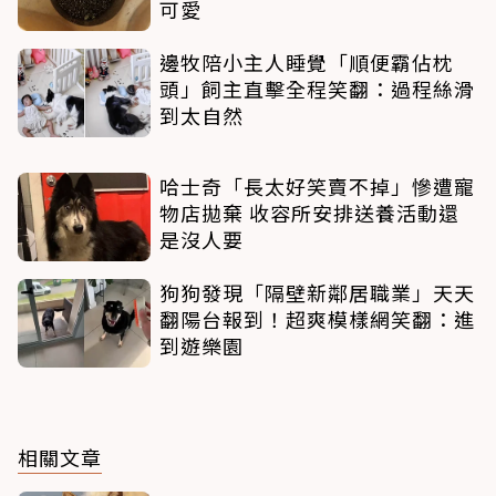
可愛
邊牧陪小主人睡覺「順便霸佔枕
頭」飼主直擊全程笑翻：過程絲滑
到太自然
哈士奇「長太好笑賣不掉」慘遭寵
物店拋棄 收容所安排送養活動還
是沒人要
狗狗發現「隔壁新鄰居職業」天天
翻陽台報到！超爽模樣網笑翻：進
到遊樂園
相關文章