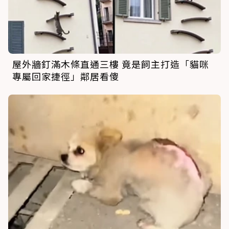
屋外牆釘滿木條直通三樓 竟是飼主打造「貓咪
專屬回家捷徑」鄰居看傻