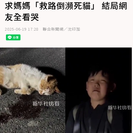
求媽媽「救路倒瀕死貓」 結局網
友全看哭
2025-06-19 17:28
聯合新聞網／沈印加