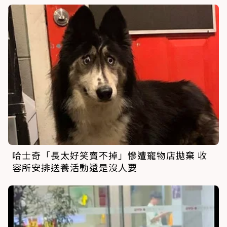
哈士奇「長太好笑賣不掉」慘遭寵物店拋棄 收
容所安排送養活動還是沒人要