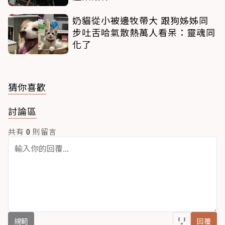
奶貓從小被邊牧帶大 跟狗姊姊同
步吐舌哈氣散熱萬人看呆：靈魂同
化了
猜你喜歡
討論區
共有
0
則留言
規範
回覆