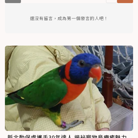
還沒有留言，成為第一個發言的人吧！
新北動保處攜手30年達人 揭祕寵物鳥療癒魅力