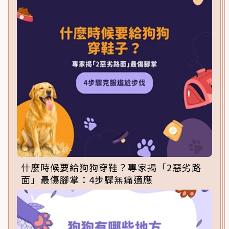
什麼時候要給狗狗穿鞋？專家揭「2惡劣路
面」最傷腳掌：4步驟無痛適應