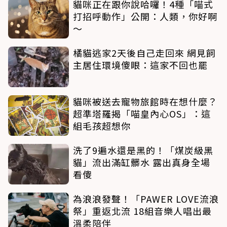
貓咪正在跟你說哈囉！4種「喵式
打招呼動作」公開：人類，你好啊
～
橘貓逃家2天後自己走回來 網見飼
主居住環境傻眼：這家不回也罷
貓咪被送去寵物旅館時在想什麼？
超準塔羅揭「喵皇內心OS」：這
組毛孩超想你
洗了9遍水還是黑的！「煤炭級黑
貓」流出滿缸髒水 露出真身全場
看傻
為浪浪發聲！「PAWER LOVE流浪
祭」重返北流 18組音樂人唱出最
溫柔陪伴