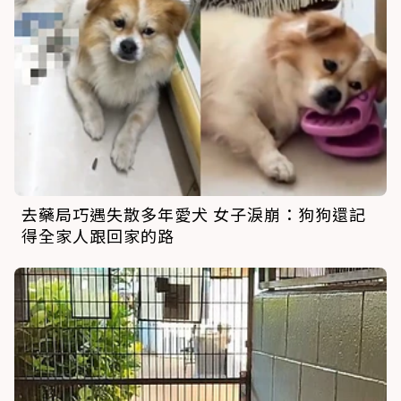
去藥局巧遇失散多年愛犬 女子淚崩：狗狗還記
得全家人跟回家的路