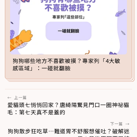
狗狗哪些地方不喜歡被摸？專家列「4大敏
感區域」：一碰就翻臉
←
上一篇
愛貓頭七悄悄回家？唐綺陽驚見門口一圈神祕貓
毛：第七天真不是蓋的
下一篇
→
狗狗散步狂吃草…難道胃不舒服想催吐？破解迷