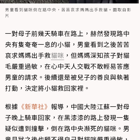
男童看到貓咪倒在路中央，苦苦哀求媽媽出手救貓。圖取自影
片
一對母子前幾天騎車在路上，赫然發現路中
央有隻奄奄一息的小貓，男童看到之後苦苦
哀求媽媽出手救
貓咪
，但媽媽深知孩子對貓
毛嚴重過敏，在心中天人交戰不敢輕易答應
男童的請求。後續還是被兒子的善良與執著
打動，決定將小貓救回家裡。
根據
《新華社》
報導，中國大陸江蘇一對母
子晚上騎車回家，在黑漆漆的路上發現一隻
疑似遭到撞擊，倒在路中央瀕死的貓咪。男
童見狀之後也顧不得自己對貓咪嚴重過敏，