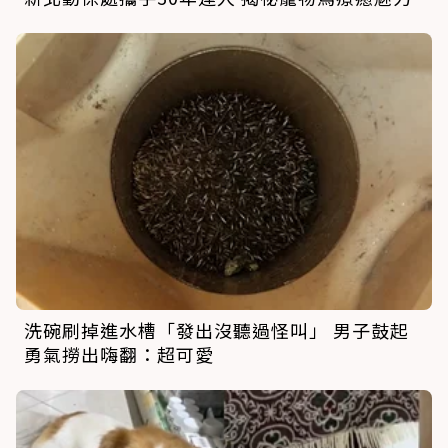
洗碗刷掉進水槽「發出沒聽過怪叫」 男子鼓起
勇氣撈出嗨翻：超可愛