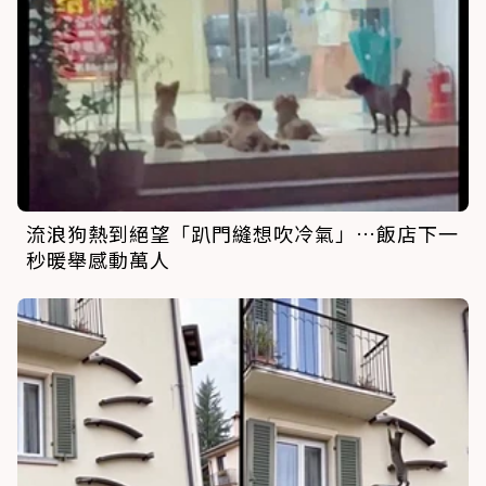
流浪狗熱到絕望「趴門縫想吹冷氣」…飯店下一
秒暖舉感動萬人