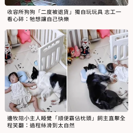
收容所狗狗「二度被退貨」獨自玩玩具 志工一
看心碎：牠想讓自己快樂
邊牧陪小主人睡覺「順便霸佔枕頭」飼主直擊全
程笑翻：過程絲滑到太自然