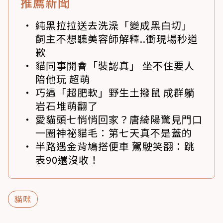
推薦新聞
純黑拉拉送去洗澡「變成黑白切」
飼主不想聽美容師解釋..衝現場秒道
歉
貓同事開會「裝認真」 坐不住要人
陪他玩 超萌
巧遇「超肥軟」野生土撥鼠 成群躺
岩石堆萌翻了
愛貓頭七悄悄回家？唐綺陽驚見門口
一圈神祕貓毛：第七天真不是蓋的
半路遇金背鳩搭便車 駕駛笑翻：跳
表90還沒收！
貓咪