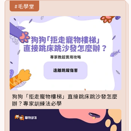
#毛學堂
狗狗「拒走寵物樓梯」直接跳床跳沙發怎麼
辦？專家訓練法必學