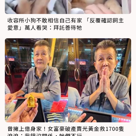
收容所小狗不敢相信自己有家 「反覆確認飼主
愛意」萬人看哭：拜託善待牠
曾擁上億身家！女富豪破產賣光黃金救1700隻
浪浪：我餓沒關係，牠們不行