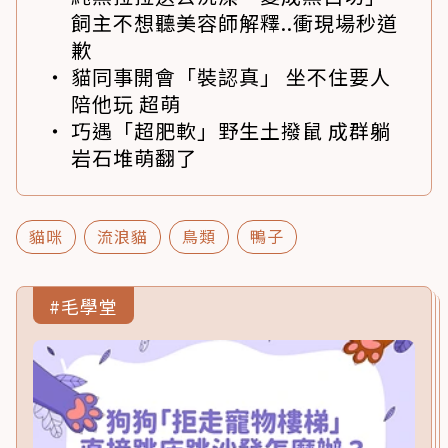
飼主不想聽美容師解釋..衝現場秒道
歉
貓同事開會「裝認真」 坐不住要人
陪他玩 超萌
巧遇「超肥軟」野生土撥鼠 成群躺
岩石堆萌翻了
貓咪
流浪貓
鳥類
鴨子
#毛學堂