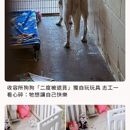
收容所狗狗「二度被退貨」獨自玩玩具 志工一
看心碎：牠想讓自己快樂