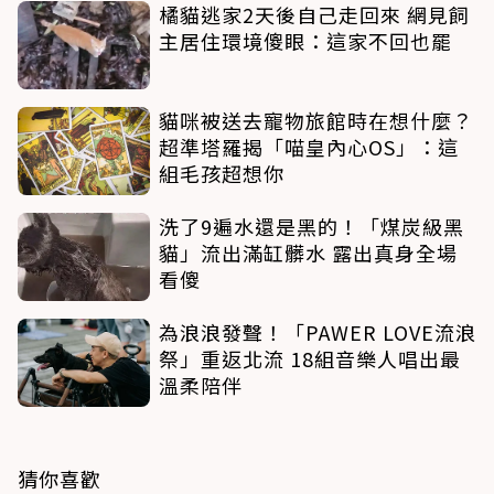
橘貓逃家2天後自己走回來 網見飼
主居住環境傻眼：這家不回也罷
貓咪被送去寵物旅館時在想什麼？
超準塔羅揭「喵皇內心OS」：這
組毛孩超想你
洗了9遍水還是黑的！「煤炭級黑
貓」流出滿缸髒水 露出真身全場
看傻
為浪浪發聲！「PAWER LOVE流浪
祭」重返北流 18組音樂人唱出最
溫柔陪伴
猜你喜歡