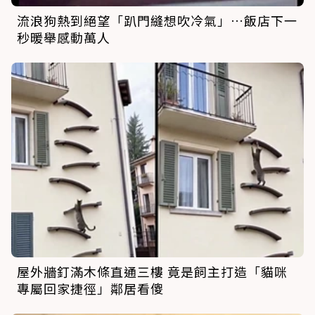
流浪狗熱到絕望「趴門縫想吹冷氣」…飯店下一
秒暖舉感動萬人
屋外牆釘滿木條直通三樓 竟是飼主打造「貓咪
專屬回家捷徑」鄰居看傻