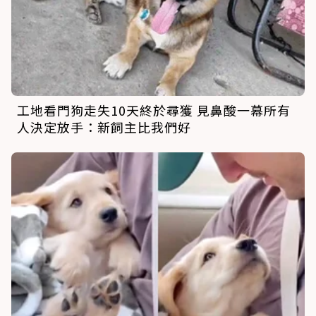
工地看門狗走失10天終於尋獲 見鼻酸一幕所有
人決定放手：新飼主比我們好