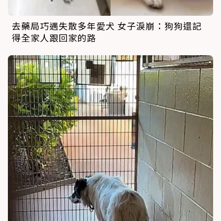
去藥局巧遇失散多年愛犬 女子淚崩：狗狗還記
得全家人跟回家的路