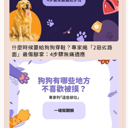
什麼時候要給狗狗穿鞋？專家揭「2惡劣路
面」最傷腳掌：4步驟無痛適應