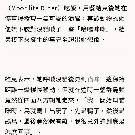
（Moonlite Diner）吃飯，用餐結束後她在
停車場發現一隻可愛的浪貓，喜歡動物的她
便彎下腰對浪貓喊了一聲「哈囉咪咪」，結
果接下來發生的事完全超出她想像。
維克表示，她呼喊浪貓後見到
貓咪
一邊保持
距離一邊慢慢移動，但就在這時一整群鳥類
竟然從四面八方朝她走來，「我一開始叫貓
咪時，鳥就馬上出現了，先是鴨子，然後是
鸛鳥，最後竟然還有雞，我很意外這到底是
怎麼回事」。