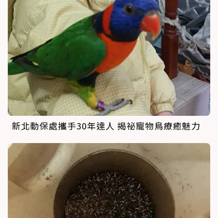
新北動保處攜手30年達人 揭祕寵物鳥療癒魅力