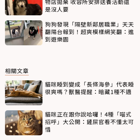
物店拋棄 收容所安排送養活動還
是沒人要
狗狗發現「隔壁新鄰居職業」天天
翻陽台報到！超爽模樣網笑翻：進
到遊樂園
相關文章
貓咪睡到變成「長條海參」代表睡
很爽嗎？獸醫提醒：暗藏1種不適
貓咪正在跟你說哈囉！4種「喵式
招呼」大公開：鏟屎官看不懂太可
惜