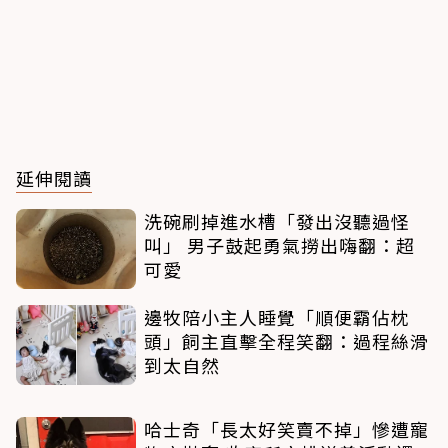
延伸閱讀
洗碗刷掉進水槽「發出沒聽過怪
叫」 男子鼓起勇氣撈出嗨翻：超
可愛
邊牧陪小主人睡覺「順便霸佔枕
頭」飼主直擊全程笑翻：過程絲滑
到太自然
哈士奇「長太好笑賣不掉」慘遭寵