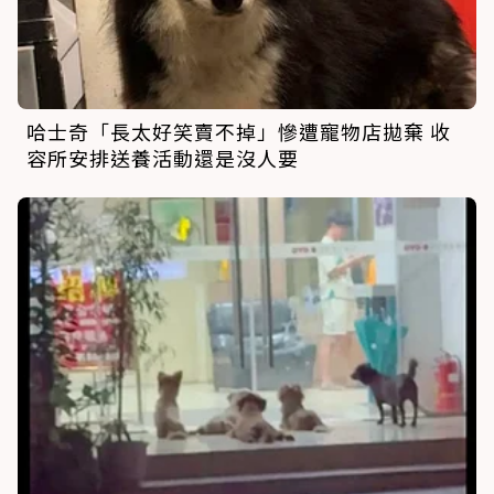
哈士奇「長太好笑賣不掉」慘遭寵物店拋棄 收
容所安排送養活動還是沒人要