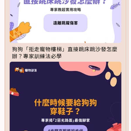
狗狗「拒走寵物樓梯」直接跳床跳沙發怎麼
辦？專家訓練法必學