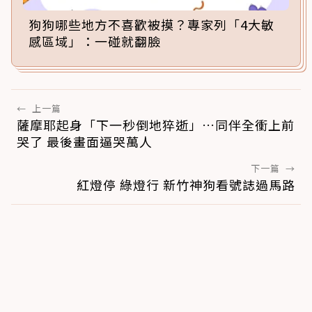
狗狗哪些地方不喜歡被摸？專家列「4大敏
感區域」：一碰就翻臉
←
上一篇
薩摩耶起身「下一秒倒地猝逝」…同伴全衝上前
哭了 最後畫面逼哭萬人
下一篇
→
紅燈停 綠燈行 新竹神狗看號誌過馬路