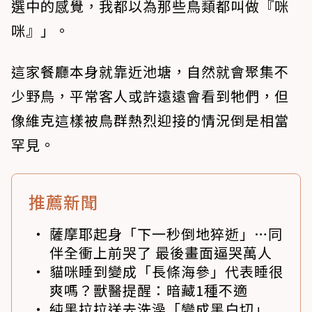
選中的感覺，我都以為那些鳥類都叫做『咪
咪』」。
這家餐廳本身就靠近池塘，自然就會聚集不
少野鳥，平常客人或許遠遠會看到牠們，但
像維克這樣被鳥群熱烈迎接的情況倒是相當
罕見。
推薦新聞
薩摩耶起身「下一秒倒地猝逝」…同
伴全衝上前哭了 最後畫面逼哭萬人
貓咪睡到變成「長條海參」代表睡很
爽嗎？獸醫提醒：暗藏1種不適
純黑拉拉送去洗澡「變成黑白切」