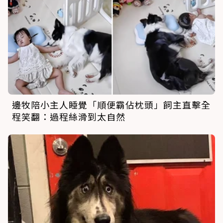
邊牧陪小主人睡覺「順便霸佔枕頭」飼主直擊全
程笑翻：過程絲滑到太自然