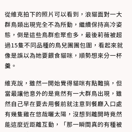
從維克拍下的照片可以看到，浪貓面對一大
群鳥類出現完全不為所動，繼續保持高冷姿
態，倒是這些鳥群愈聚愈多，最後莉薇被超
過15隻不同品種的鳥兒團團包圍，看起來就
像是誤以為她要餵食貓咪，順勢想來分一杯
羹。
維克說，雖然一開始覺得貓咪有點難搞，但
當最讓他意外的是竟然有一大群鳥出現，雖
然自己早在要去用餐前就注意到餐廳入口處
有幾隻雞在悠哉曬太陽，沒想到離開時竟然
能這麼近距離互動，「那一瞬間真的有種被