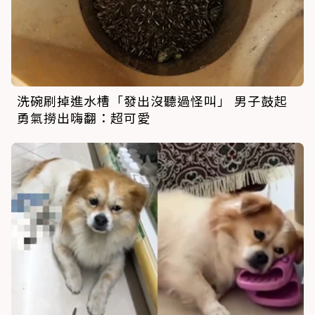
洗碗刷掉進水槽「發出沒聽過怪叫」 男子鼓起
勇氣撈出嗨翻：超可愛