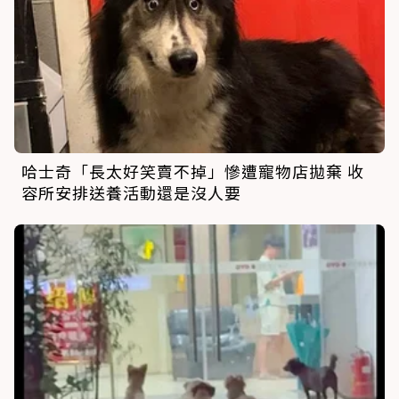
哈士奇「長太好笑賣不掉」慘遭寵物店拋棄 收
容所安排送養活動還是沒人要