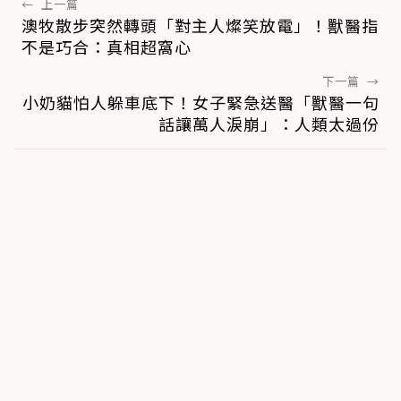
←
上一篇
澳牧散步突然轉頭「對主人燦笑放電」！獸醫指
不是巧合：真相超窩心
下一篇
→
小奶貓怕人躲車底下！女子緊急送醫「獸醫一句
話讓萬人淚崩」：人類太過份