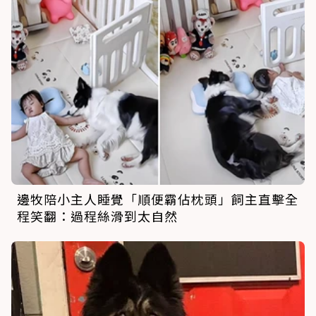
邊牧陪小主人睡覺「順便霸佔枕頭」飼主直擊全
程笑翻：過程絲滑到太自然