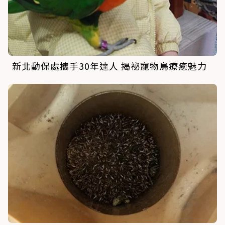
新北動保處攜手30年達人 揭祕寵物鳥療癒魅力