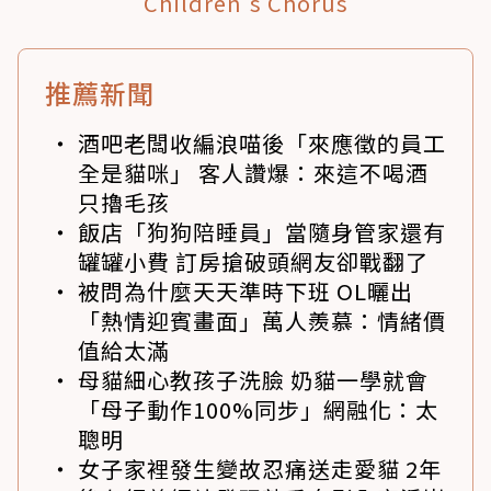
Children's Chorus
推薦新聞
酒吧老闆收編浪喵後「來應徵的員工
全是貓咪」 客人讚爆：來這不喝酒
只擼毛孩
飯店「狗狗陪睡員」當隨身管家還有
罐罐小費 訂房搶破頭網友卻戰翻了
被問為什麼天天準時下班 OL曬出
「熱情迎賓畫面」萬人羨慕：情緒價
值給太滿
母貓細心教孩子洗臉 奶貓一學就會
「母子動作100%同步」網融化：太
聰明
女子家裡發生變故忍痛送走愛貓 2年