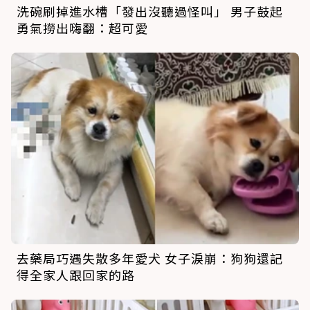
洗碗刷掉進水槽「發出沒聽過怪叫」 男子鼓起
勇氣撈出嗨翻：超可愛
去藥局巧遇失散多年愛犬 女子淚崩：狗狗還記
得全家人跟回家的路