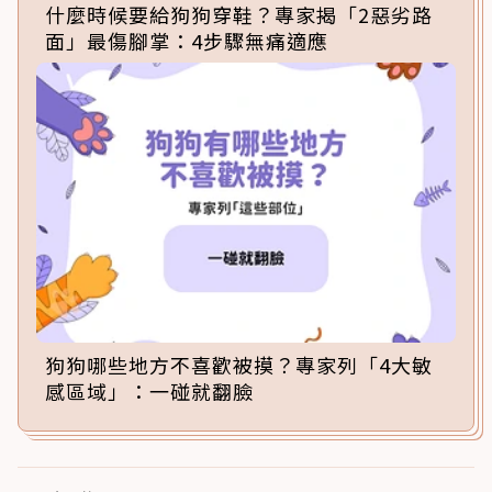
什麼時候要給狗狗穿鞋？專家揭「2惡劣路
面」最傷腳掌：4步驟無痛適應
狗狗哪些地方不喜歡被摸？專家列「4大敏
感區域」：一碰就翻臉