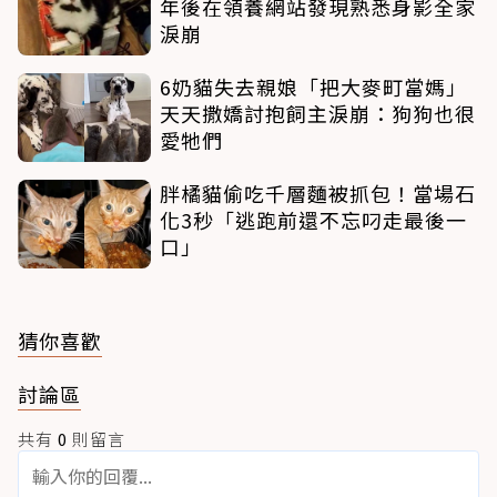
年後在領養網站發現熟悉身影全家
淚崩
6奶貓失去親娘「把大麥町當媽」
天天撒嬌討抱飼主淚崩：狗狗也很
愛牠們
胖橘貓偷吃千層麵被抓包！當場石
化3秒「逃跑前還不忘叼走最後一
口」
猜你喜歡
討論區
共有
0
則留言