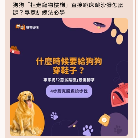
狗狗「拒走寵物樓梯」直接跳床跳沙發怎麼
辦？專家訓練法必學