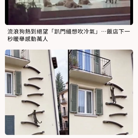
流浪狗熱到絕望「趴門縫想吹冷氣」…飯店下一
秒暖舉感動萬人