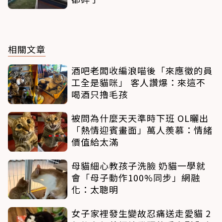
相關文章
酒吧老闆收編浪喵後「來應徵的員
工全是貓咪」 客人讚爆：來這不
喝酒只擼毛孩
被問為什麼天天準時下班 OL曬出
「熱情迎賓畫面」萬人羨慕：情緒
價值給太滿
母貓細心教孩子洗臉 奶貓一學就
會「母子動作100%同步」網融
化：太聰明
女子家裡發生變故忍痛送走愛貓 2