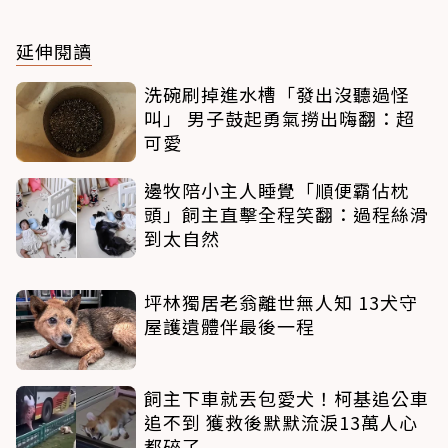
延伸閱讀
洗碗刷掉進水槽「發出沒聽過怪
叫」 男子鼓起勇氣撈出嗨翻：超
可愛
邊牧陪小主人睡覺「順便霸佔枕
頭」飼主直擊全程笑翻：過程絲滑
到太自然
坪林獨居老翁離世無人知 13犬守
屋護遺體伴最後一程
飼主下車就丟包愛犬！柯基追公車
追不到 獲救後默默流淚13萬人心
都碎了