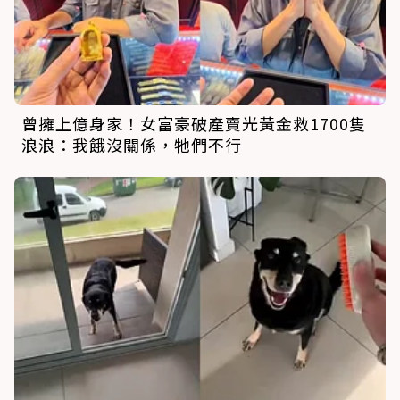
曾擁上億身家！女富豪破產賣光黃金救1700隻
浪浪：我餓沒關係，牠們不行