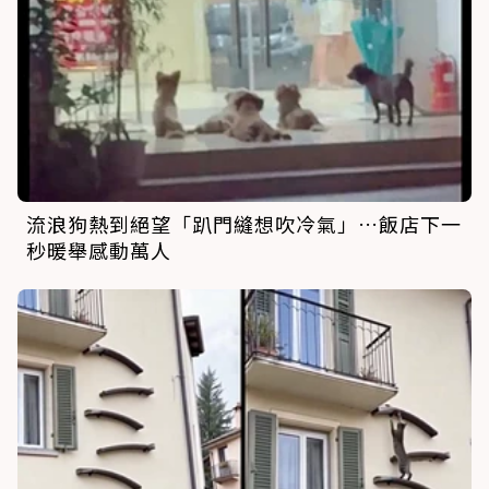
流浪狗熱到絕望「趴門縫想吹冷氣」…飯店下一
秒暖舉感動萬人