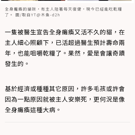
全身癱瘓的貓咪，有主人陪著每天復健，現今已經能吃乾糧
了。 圖/取自YT@木鱼-d2h
一隻被醫生宣告全身癱瘓又活不久的貓，在
主人細心照顧下，已活超過醫生預計壽命兩
年，也能咀嚼乾糧了。果然，愛是會讓奇蹟
發生的。
基於經濟或種種其它原因，許多毛孩或許會
因為一點原因就被主人安樂死，更何況是像
全身癱瘓這種大病。