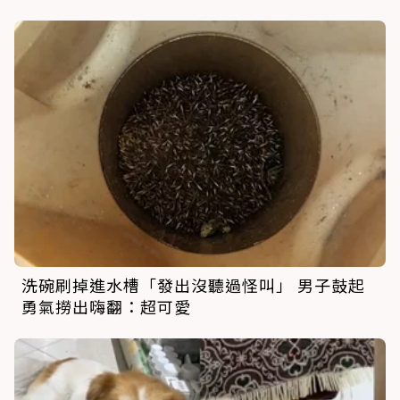
洗碗刷掉進水槽「發出沒聽過怪叫」 男子鼓起
勇氣撈出嗨翻：超可愛