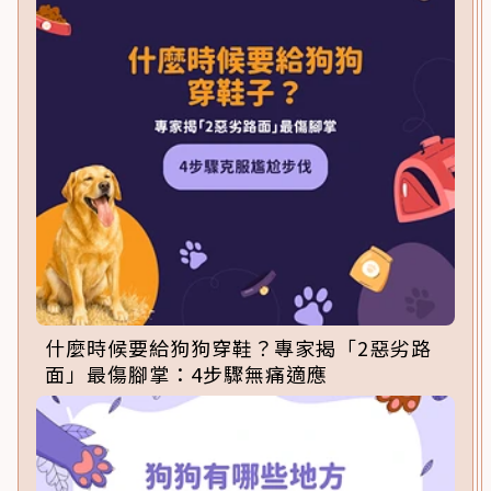
什麼時候要給狗狗穿鞋？專家揭「2惡劣路
面」最傷腳掌：4步驟無痛適應