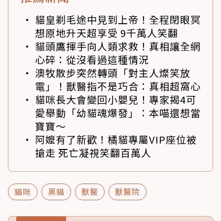
貓皇剃毛途中見到上帝！全程閉眼冥
想原地升天超享受 9千萬人笑翻
貓頭鷹揮手向人類求救！真相讓全網
心碎：從沒看過這種情況
澳牧散步突然轉頭「對主人燦笑放
電」！獸醫指不是巧合：真相超窩心
貓咪長大會變回小嬰兒！專家揭4可
愛舉動「幼貓魂爆發」：本喵還想當
寶寶～
阿嬤有了新歡！橘貓專屬VIP座位被
搶走 死亡凝視笑翻百萬人
貓咪
黑貓
獸醫
獸醫院