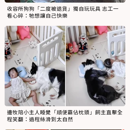
收容所狗狗「二度被退貨」獨自玩玩具 志工一
看心碎：牠想讓自己快樂
邊牧陪小主人睡覺「順便霸佔枕頭」飼主直擊全
程笑翻：過程絲滑到太自然