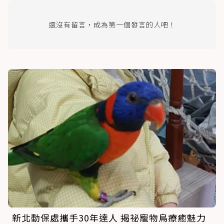
還沒有留言，成為第一個發言的人吧！
新北動保處攜手30年達人 揭祕寵物鳥療癒魅力