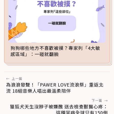
狗狗哪些地方不喜歡被摸？專家列「4大敏
感區域」：一碰就翻臉
←
上一篇
為浪浪發聲！「PAWER LOVE流浪祭」重返北
流 18組音樂人唱出最溫柔陪伴
下一篇
→
獵狐犬天生沒脖子被嫌醜 送去檢查獸醫心疼：
這種罕病全球只有150例