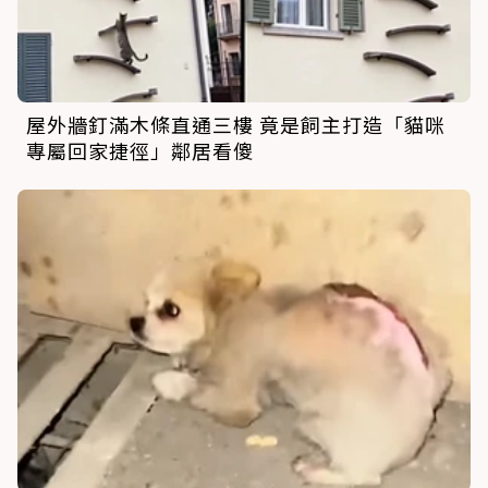
屋外牆釘滿木條直通三樓 竟是飼主打造「貓咪
專屬回家捷徑」鄰居看傻