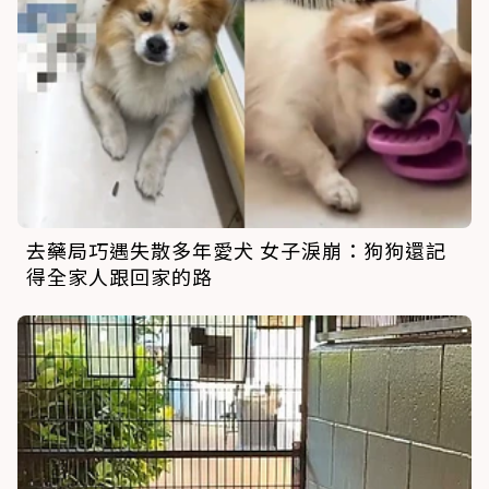
去藥局巧遇失散多年愛犬 女子淚崩：狗狗還記
得全家人跟回家的路