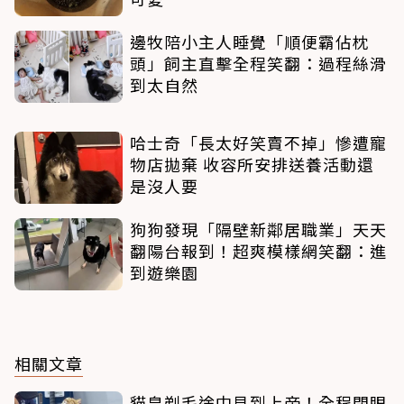
邊牧陪小主人睡覺「順便霸佔枕
頭」飼主直擊全程笑翻：過程絲滑
到太自然
哈士奇「長太好笑賣不掉」慘遭寵
物店拋棄 收容所安排送養活動還
是沒人要
狗狗發現「隔壁新鄰居職業」天天
翻陽台報到！超爽模樣網笑翻：進
到遊樂園
相關文章
貓皇剃毛途中見到上帝！全程閉眼