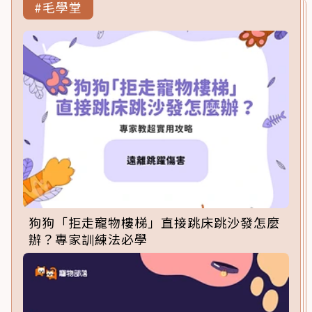
#毛學堂
狗狗「拒走寵物樓梯」直接跳床跳沙發怎麼
辦？專家訓練法必學