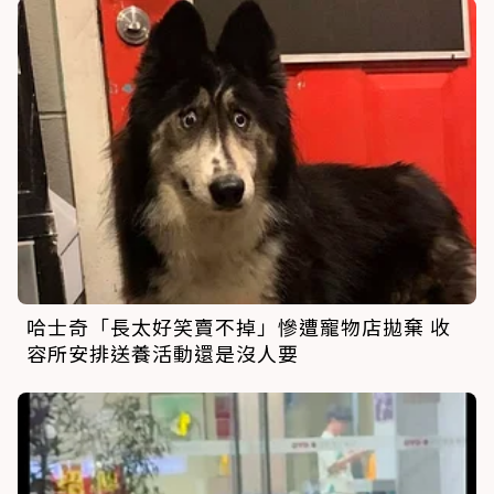
哈士奇「長太好笑賣不掉」慘遭寵物店拋棄 收
容所安排送養活動還是沒人要