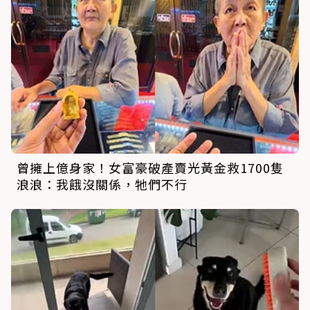
曾擁上億身家！女富豪破產賣光黃金救1700隻
浪浪：我餓沒關係，牠們不行