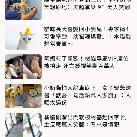
冥想原地升天超享受 9千萬人笑翻
貓咪長大會變回小嬰兒！專家揭4
可愛舉動「幼貓魂爆發」：本喵還
想當寶寶～
阿嬤有了新歡！橘貓專屬VIP座位
被搶走 死亡凝視笑翻百萬人
小奶貓怕人躲車底下！女子緊急送
醫「獸醫一句話讓萬人淚崩」：人
類太過份
橘貓剛溜出門就被柯基趕回家 飼
主反應萬人笑翻：看來是慣犯