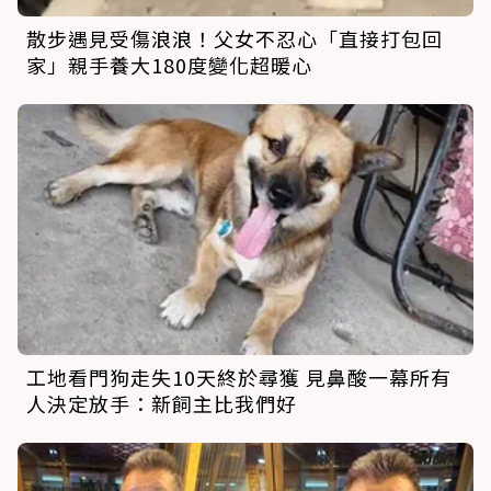
散步遇見受傷浪浪！父女不忍心「直接打包回
家」親手養大180度變化超暖心
工地看門狗走失10天終於尋獲 見鼻酸一幕所有
人決定放手：新飼主比我們好