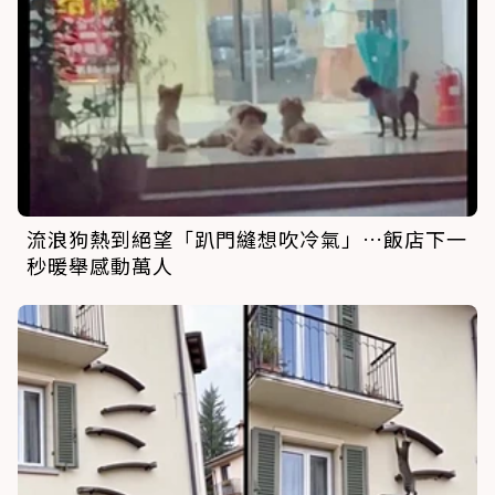
流浪狗熱到絕望「趴門縫想吹冷氣」…飯店下一
秒暖舉感動萬人