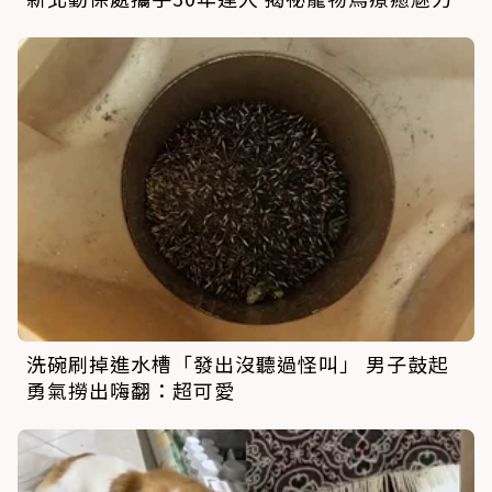
洗碗刷掉進水槽「發出沒聽過怪叫」 男子鼓起
勇氣撈出嗨翻：超可愛