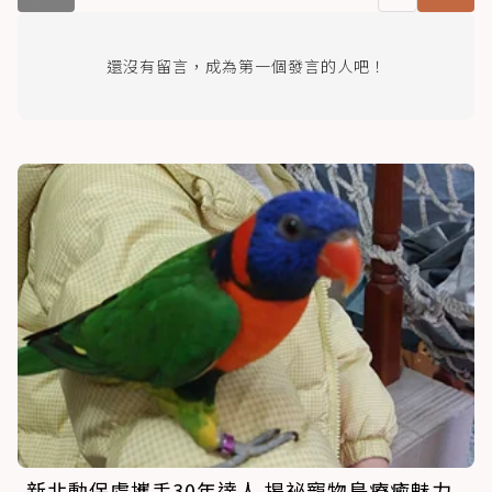
還沒有留言，成為第一個發言的人吧！
新北動保處攜手30年達人 揭祕寵物鳥療癒魅力