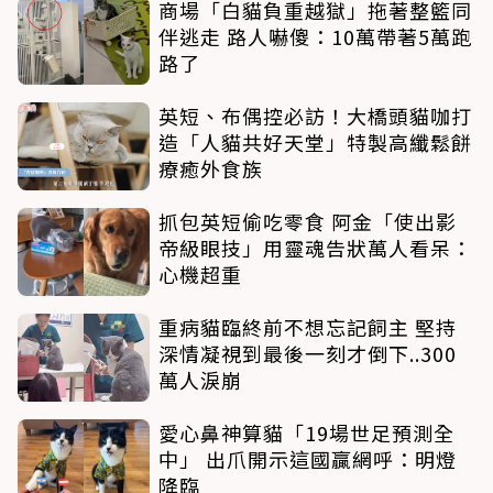
商場「白貓負重越獄」拖著整籃同
伴逃走 路人嚇傻：10萬帶著5萬跑
路了
英短、布偶控必訪！大橋頭貓咖打
造「人貓共好天堂」特製高纖鬆餅
療癒外食族
抓包英短偷吃零食 阿金「使出影
帝級眼技」用靈魂告狀萬人看呆：
心機超重
重病貓臨終前不想忘記飼主 堅持
深情凝視到最後一刻才倒下..300
萬人淚崩
愛心鼻神算貓「19場世足預測全
中」 出爪開示這國贏網呼：明燈
降臨