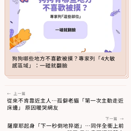
狗狗哪些地方不喜歡被摸？專家列「4大敏
感區域」：一碰就翻臉
←
上一篇
從來不肯靠近主人…孤僻老貓「第一次主動走近
床邊」 原因暖哭網友
下一篇
→
薩摩耶起身「下一秒倒地猝逝」…同伴全衝上前