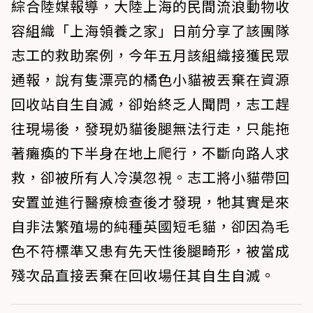
綜合陸媒報導，大陸上海的民間流浪動物收
容組織「上海領養之家」日前分享了該團隊
志工的救助案例，今年五月該組織接獲民眾
通報，說有隻漂亮的橘色小貓被丟棄在資源
回收站自生自滅，卻始終乏人聞問，志工趕
往現場後，發現奶貓後腿無法行走，只能拖
著癱瘓的下半身在地上爬行，不斷向路人求
救，卻被所有人冷漠忽視。志工將小貓帶回
安置並進行醫療檢查後才發現，牠其實是來
自非法繁殖場的純種英國短毛貓，卻因為毛
色不符標準又患有先天性後腿畸形，被當成
殘次品直接丟棄在回收場任其自生自滅。