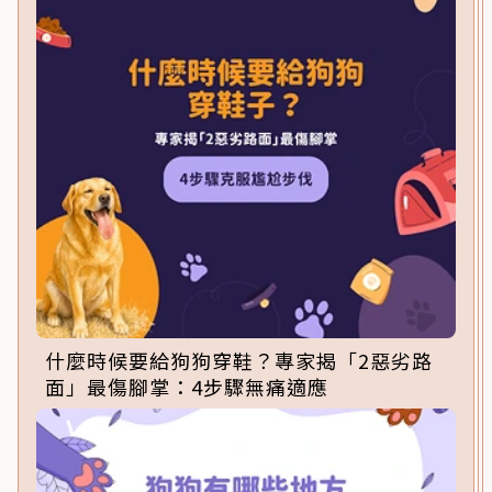
什麼時候要給狗狗穿鞋？專家揭「2惡劣路
面」最傷腳掌：4步驟無痛適應