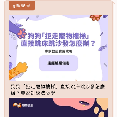
#毛學堂
狗狗「拒走寵物樓梯」直接跳床跳沙發怎麼
辦？專家訓練法必學