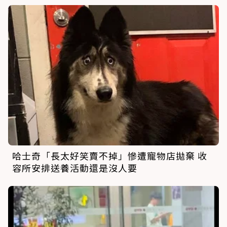
哈士奇「長太好笑賣不掉」慘遭寵物店拋棄 收
容所安排送養活動還是沒人要