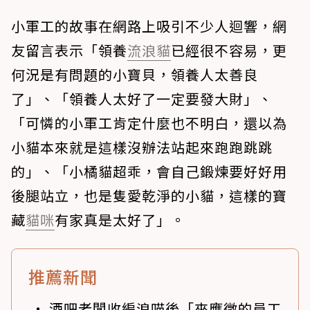
小軍工的故事在網路上吸引不少人迴響，網
友留言表示「領養
流浪貓
已經很不容易，更
何況是有問題的小寶貝，領養人太善良
了」、「領養人太好了一定要發大財」、
「可憐的小軍工肯定什麼也不明白，還以為
小貓本來就是這樣沒辦法站起來跑跑跳跳
的」、「小橘貓超乖，會自己鍛煉要好好用
後腿站立，也是隻愛乾淨的小貓，這樣的寶
藏
貓咪
有家真是太好了」。
推薦新聞
酒吧老闆收編浪喵後「來應徵的員工