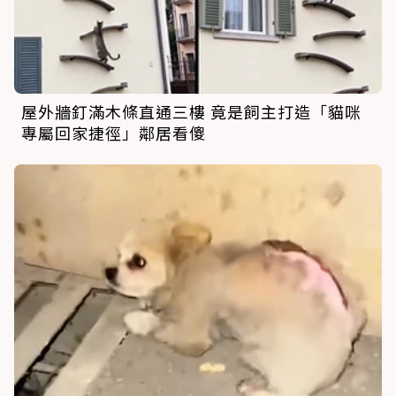
屋外牆釘滿木條直通三樓 竟是飼主打造「貓咪
專屬回家捷徑」鄰居看傻