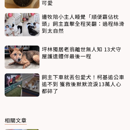
可愛
邊牧陪小主人睡覺「順便霸佔枕
頭」飼主直擊全程笑翻：過程絲滑
到太自然
坪林獨居老翁離世無人知 13犬守
屋護遺體伴最後一程
飼主下車就丟包愛犬！柯基追公車
追不到 獲救後默默流淚13萬人心
都碎了
相關文章