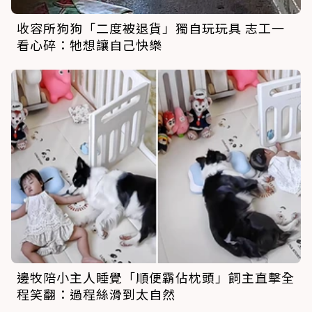
收容所狗狗「二度被退貨」獨自玩玩具 志工一
看心碎：牠想讓自己快樂
邊牧陪小主人睡覺「順便霸佔枕頭」飼主直擊全
程笑翻：過程絲滑到太自然