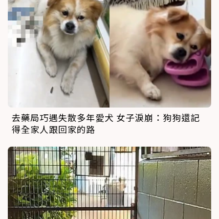
去藥局巧遇失散多年愛犬 女子淚崩：狗狗還記
得全家人跟回家的路