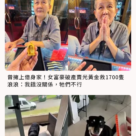
曾擁上億身家！女富豪破產賣光黃金救1700隻
浪浪：我餓沒關係，牠們不行