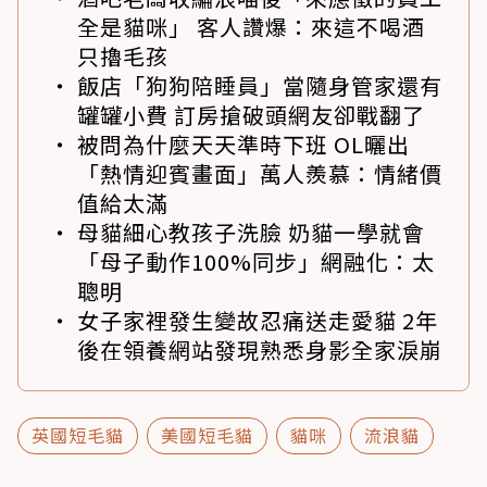
全是貓咪」 客人讚爆：來這不喝酒
只擼毛孩
飯店「狗狗陪睡員」當隨身管家還有
罐罐小費 訂房搶破頭網友卻戰翻了
被問為什麼天天準時下班 OL曬出
「熱情迎賓畫面」萬人羨慕：情緒價
值給太滿
母貓細心教孩子洗臉 奶貓一學就會
「母子動作100%同步」網融化：太
聰明
女子家裡發生變故忍痛送走愛貓 2年
後在領養網站發現熟悉身影全家淚崩
英國短毛貓
美國短毛貓
貓咪
流浪貓