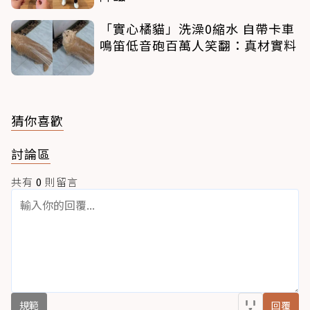
「實心橘貓」洗澡0縮水 自帶卡車
鳴笛低音砲百萬人笑翻：真材實料
猜你喜歡
討論區
共有
0
則留言
規範
回覆