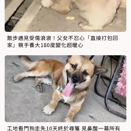
散步遇見受傷浪浪！父女不忍心「直接打包回
家」親手養大180度變化超暖心
工地看門狗走失10天終於尋獲 見鼻酸一幕所有