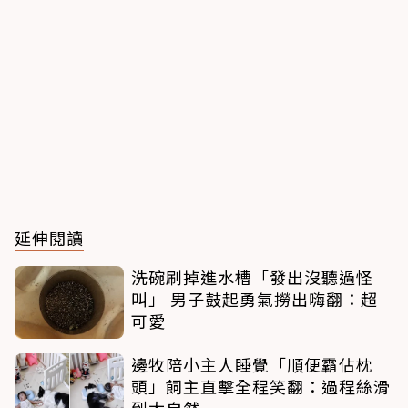
延伸閱讀
洗碗刷掉進水槽「發出沒聽過怪
叫」 男子鼓起勇氣撈出嗨翻：超
可愛
邊牧陪小主人睡覺「順便霸佔枕
頭」飼主直擊全程笑翻：過程絲滑
到太自然