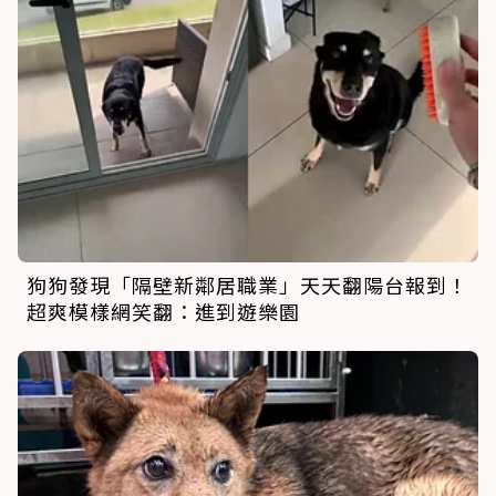
狗狗發現「隔壁新鄰居職業」天天翻陽台報到！
超爽模樣網笑翻：進到遊樂園