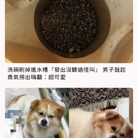
洗碗刷掉進水槽「發出沒聽過怪叫」 男子鼓起
勇氣撈出嗨翻：超可愛