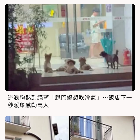
流浪狗熱到絕望「趴門縫想吹冷氣」…飯店下一
秒暖舉感動萬人