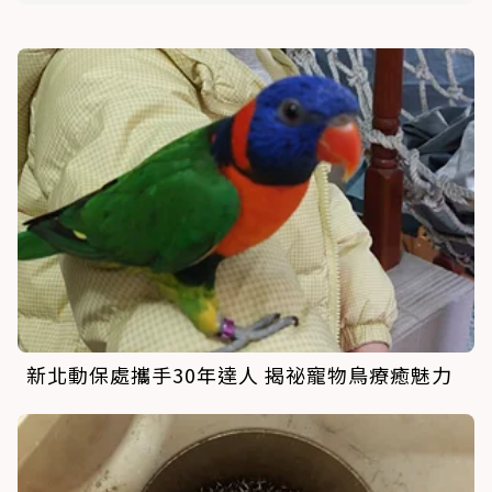
新北動保處攜手30年達人 揭祕寵物鳥療癒魅力