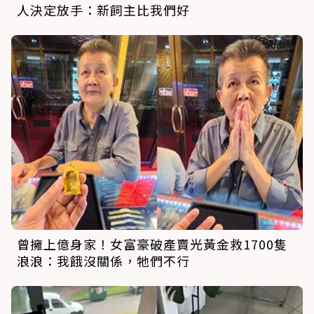
人決定放手：新飼主比我們好
曾擁上億身家！女富豪破產賣光黃金救1700隻
浪浪：我餓沒關係，牠們不行