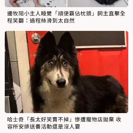
邊牧陪小主人睡覺「順便霸佔枕頭」飼主直擊全
程笑翻：過程絲滑到太自然
哈士奇「長太好笑賣不掉」慘遭寵物店拋棄 收
容所安排送養活動還是沒人要