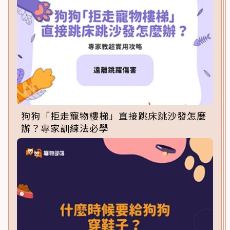
狗狗「拒走寵物樓梯」直接跳床跳沙發怎麼
辦？專家訓練法必學