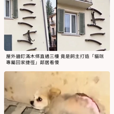
屋外牆釘滿木條直通三樓 竟是飼主打造「貓咪
專屬回家捷徑」鄰居看傻