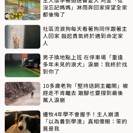
沒忘記媽媽」淋雨奔回家探望全家
都後悔了
社區流浪狗每天看著狗同伴跟著主
人回家 鼓起勇氣終於遇到命定家
人
男子換地點上班 在停車場「重逢
多年未見的浪犬」淚崩：我終於找
到你了
10多歲老狗「堅持送飼主離開」被
趕走不肯離去 跛腳也要撐到最後
萬人淚崩
邊牧4年學不會握手！主人崩潰
「以為養到學渣」真相傻眼：笨的
竟是我