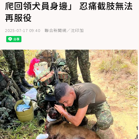
爬回領犬員身邊」 忍痛截肢無法
再服役
2025-07-17 09:40
聯合新聞網／沈印加