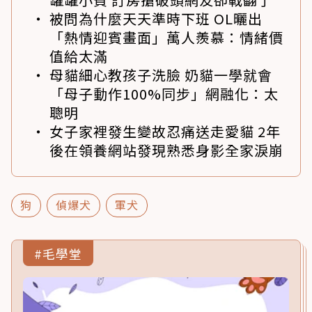
被問為什麼天天準時下班 OL曬出
「熱情迎賓畫面」萬人羨慕：情緒價
值給太滿
母貓細心教孩子洗臉 奶貓一學就會
「母子動作100%同步」網融化：太
聰明
女子家裡發生變故忍痛送走愛貓 2年
後在領養網站發現熟悉身影全家淚崩
狗
偵爆犬
軍犬
#毛學堂