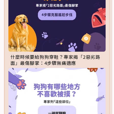
什麼時候要給狗狗穿鞋？專家揭「2惡劣路
面」最傷腳掌：4步驟無痛適應