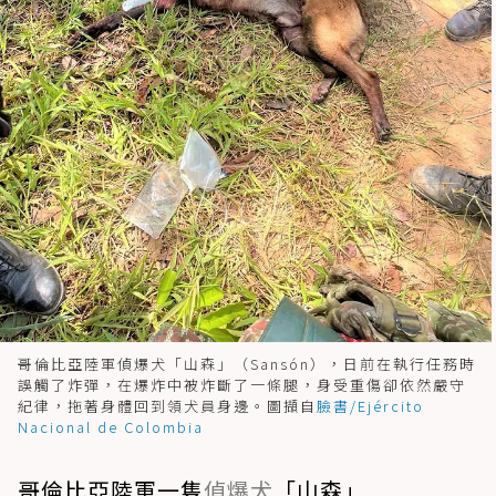
哥倫比亞陸軍偵爆犬「山森」（Sansón），日前在執行任務時
誤觸了炸彈，在爆炸中被炸斷了一條腿，身受重傷卻依然嚴守
紀律，拖著身體回到領犬員身邊。圖擷自
臉書/Ejército
Nacional de Colombia
哥倫比亞陸軍一隻
偵爆犬
「山森」