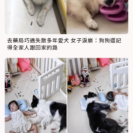
去藥局巧遇失散多年愛犬 女子淚崩：狗狗還記
得全家人跟回家的路