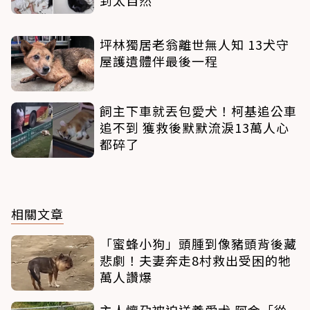
坪林獨居老翁離世無人知 13犬守
屋護遺體伴最後一程
飼主下車就丟包愛犬！柯基追公車
追不到 獲救後默默流淚13萬人心
都碎了
相關文章
「蜜蜂小狗」頭腫到像豬頭背後藏
悲劇！夫妻奔走8村救出受困的牠
萬人讚爆
主人懷孕被迫送養愛犬 阿金「從