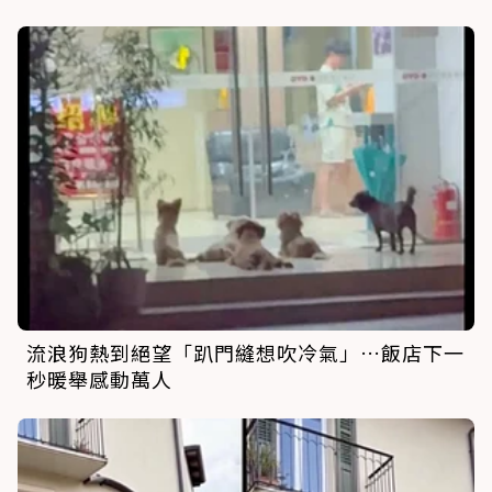
流浪狗熱到絕望「趴門縫想吹冷氣」…飯店下一
秒暖舉感動萬人