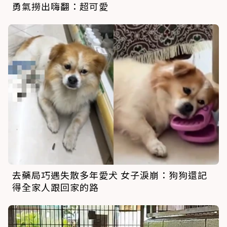
勇氣撈出嗨翻：超可愛
去藥局巧遇失散多年愛犬 女子淚崩：狗狗還記
得全家人跟回家的路