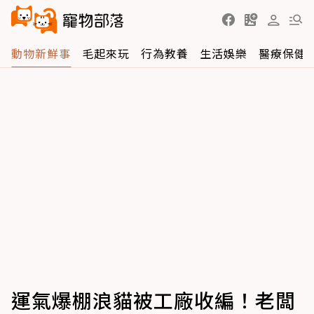
動物新鮮事
毛起來玩
行為教養
生活娛樂
醫療保健
運氣爆棚浪貓被工廠收編！老闆