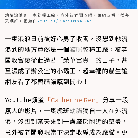
幼貓流浪到一處乾糧工廠，意外被老闆收編，讓網友看了羨慕
又嫉妒。圖擷自
Youtube/ Catherine Ren
一隻浪浪日前被好心男子收養，沒想到牠流
浪到的地方竟然是一個
貓咪
乾糧工廠，被老
闆收留後從此過著「榮華富貴」的日子，甚
至還成了辦公室的小霸王，超幸福的貓生讓
網友看了都替貓貓感到開心！
Youtube頻道
「Catherine Ren」
分享一段
感人的影片，一隻虎斑
幼貓
獨自一人在外流
浪，沒想到某天來到一處廠房附近的草叢，
意外被老闆發現當下決定收編成為廠貓。更