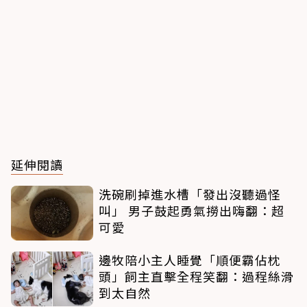
延伸閱讀
洗碗刷掉進水槽「發出沒聽過怪
叫」 男子鼓起勇氣撈出嗨翻：超
可愛
邊牧陪小主人睡覺「順便霸佔枕
頭」飼主直擊全程笑翻：過程絲滑
到太自然