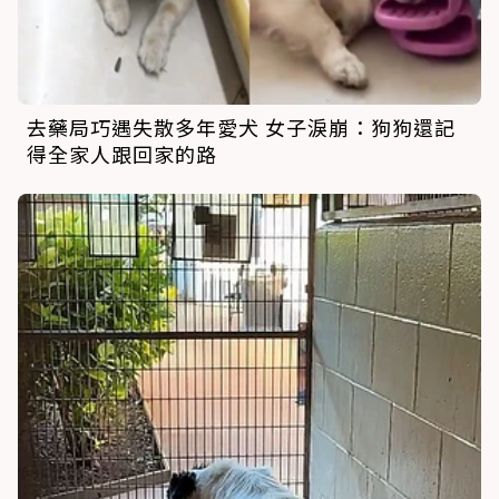
去藥局巧遇失散多年愛犬 女子淚崩：狗狗還記
得全家人跟回家的路