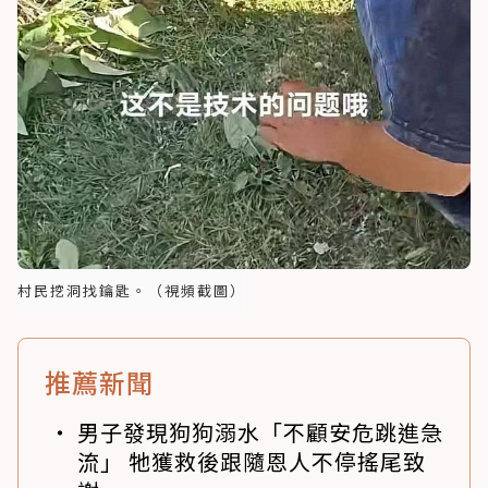
村民挖洞找鑰匙。（視頻截圖）
推薦新聞
男子發現狗狗溺水「不顧安危跳進急
流」 牠獲救後跟隨恩人不停搖尾致