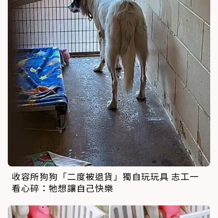
收容所狗狗「二度被退貨」獨自玩玩具 志工一
看心碎：牠想讓自己快樂