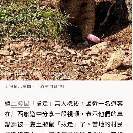
土撥鼠示意圖。（取材自微博）
繼
土撥鼠
「搶走」無人機後，最近一名遊客
在川西旅遊中分享一段視頻，表示他們的車
鑰匙被一隻土撥鼠「拔走」了。當地的村民