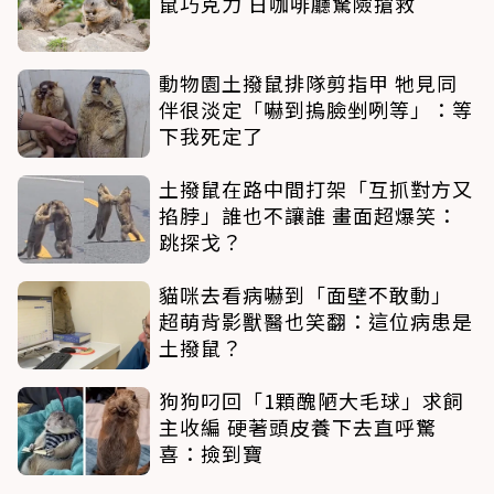
鼠巧克力 日咖啡廳驚險搶救
動物園土撥鼠排隊剪指甲 牠見同
伴很淡定「嚇到摀臉剉咧等」：等
下我死定了
土撥鼠在路中間打架「互抓對方又
掐脖」誰也不讓誰 畫面超爆笑：
跳探戈？
貓咪去看病嚇到「面壁不敢動」
超萌背影獸醫也笑翻：這位病患是
土撥鼠？
狗狗叼回「1顆醜陋大毛球」求飼
主收編 硬著頭皮養下去直呼驚
喜：撿到寶