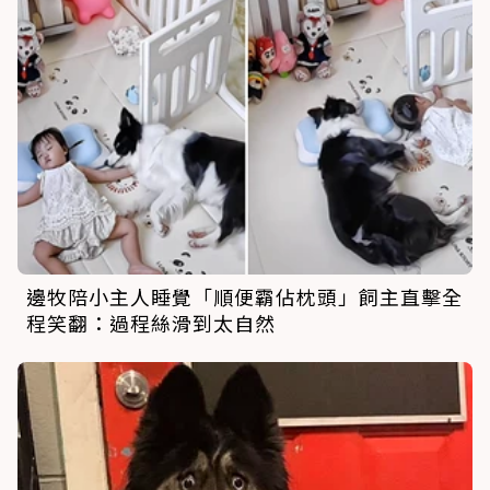
邊牧陪小主人睡覺「順便霸佔枕頭」飼主直擊全
程笑翻：過程絲滑到太自然