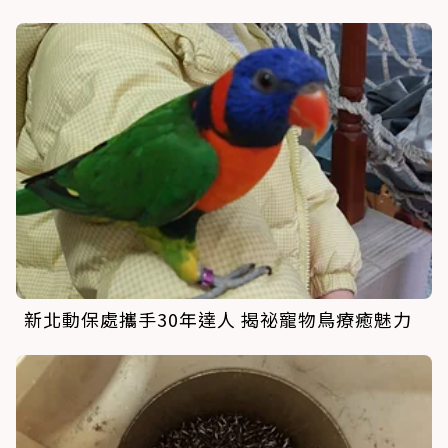
新北動保處攜手30年達人 揭祕寵物鳥療癒魅力