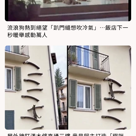
流浪狗熱到絕望「趴門縫想吹冷氣」…飯店下一
秒暖舉感動萬人
屋外牆釘滿木條直通三樓 竟是飼主打造「貓咪