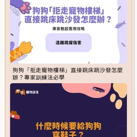
狗狗「拒走寵物樓梯」直接跳床跳沙發怎麼
辦？專家訓練法必學