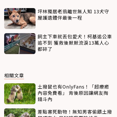
坪林獨居老翁離世無人知 13犬守
屋護遺體伴最後一程
飼主下車就丟包愛犬！柯基追公車
追不到 獲救後默默流淚13萬人心
都碎了
相關文章
土撥鼠也有OnlyFans！「超療癒
內容免費看」 背後原因讓網友掏
錢斗內
差點害死動物！無知男客偷餵土撥