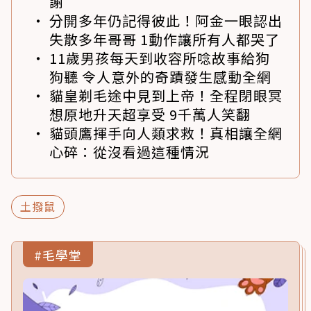
謝
分開多年仍記得彼此！阿金一眼認出
失散多年哥哥 1動作讓所有人都哭了
11歲男孩每天到收容所唸故事給狗
狗聽 令人意外的奇蹟發生感動全網
貓皇剃毛途中見到上帝！全程閉眼冥
想原地升天超享受 9千萬人笑翻
貓頭鷹揮手向人類求救！真相讓全網
心碎：從沒看過這種情況
土撥鼠
#毛學堂