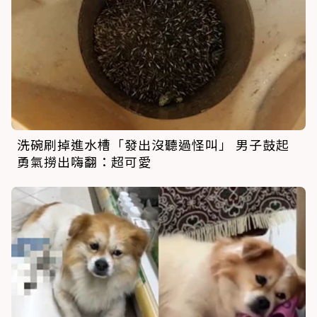
洗碗刷掉進水槽「發出沒聽過怪叫」 男子鼓起
勇氣撈出嗨翻：超可愛