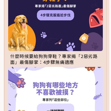
什麼時候要給狗狗穿鞋？專家揭「2惡劣路
面」最傷腳掌：4步驟無痛適應