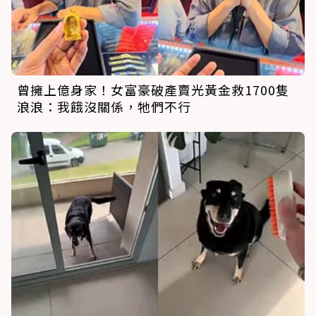
曾擁上億身家！女富豪破產賣光黃金救1700隻
浪浪：我餓沒關係，牠們不行