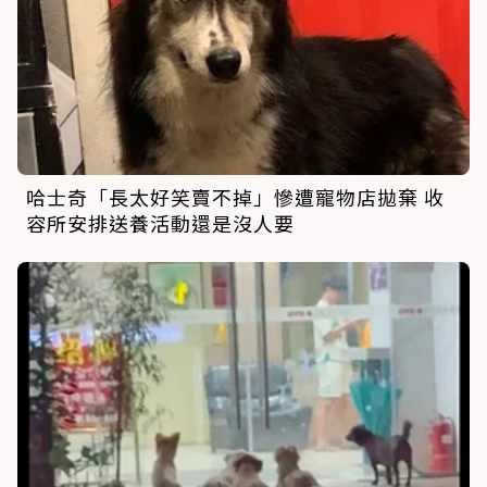
哈士奇「長太好笑賣不掉」慘遭寵物店拋棄 收
容所安排送養活動還是沒人要