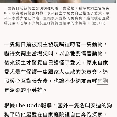
一隻狗日前被飼主發現嘴裡叼著一隻動物，嚇得女飼主當場尖
叫，以為牠要傷害動物，後來飼主才驚覺自己錯怪了愛犬，原
來自家愛犬是在保護一隻跟家人走散的兔寶寶，這段暖心互動
曝光後，也讓不少網友直呼狗狗是溫柔的小英雄。 (圖/FB)
一隻狗日前被飼主發現嘴裡叼著一隻動物，
嚇得女飼主當場尖叫，以為牠要傷害動物，
後來飼主才驚覺自己錯怪了愛犬，原來自家
愛犬是在保護一隻跟家人走散的兔寶寶，這
段暖心互動曝光後，也讓不少網友直呼
狗狗
是溫柔的小英雄。
根據The Dodo報導，國外一隻名叫安迪的狗
狗平時他最愛在自家庭院裡自由奔跑探索，