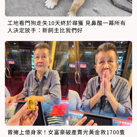
工地看門狗走失10天終於尋獲 見鼻酸一幕所有
人決定放手：新飼主比我們好
曾擁上億身家！女富豪破產賣光黃金救1700隻