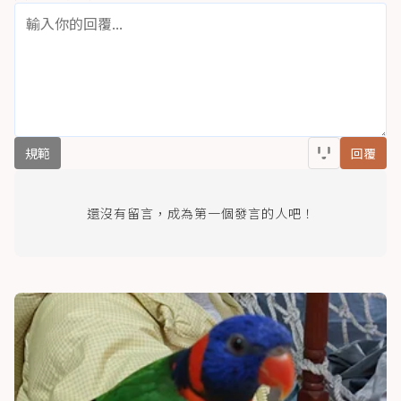
規範
回覆
還沒有留言，成為第一個發言的人吧！