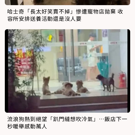
哈士奇「長太好笑賣不掉」慘遭寵物店拋棄 收
容所安排送養活動還是沒人要
流浪狗熱到絕望「趴門縫想吹冷氣」…飯店下一
秒暖舉感動萬人