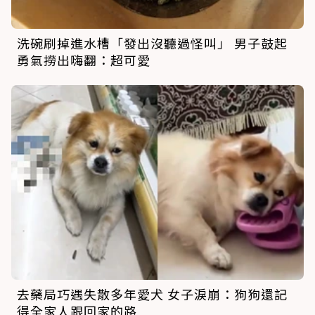
洗碗刷掉進水槽「發出沒聽過怪叫」 男子鼓起
勇氣撈出嗨翻：超可愛
去藥局巧遇失散多年愛犬 女子淚崩：狗狗還記
得全家人跟回家的路