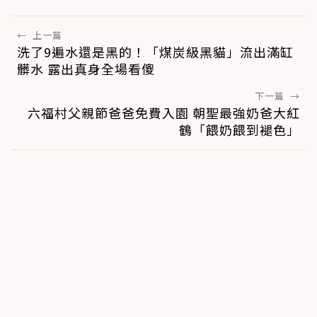
←
上一篇
洗了9遍水還是黑的！「煤炭級黑貓」流出滿缸
髒水 露出真身全場看傻
下一篇
→
六福村父親節爸爸免費入園 朝聖最強奶爸大紅
鶴「餵奶餵到褪色」