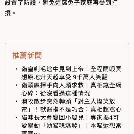
設置了防護，避免這窩兔子家庭再受到打
擾。
推薦新聞
貓皇剃毛途中見到上帝！全程閉眼冥
想原地升天超享受 9千萬人笑翻
貓頭鷹揮手向人類求救！真相讓全網
心碎：從沒看過這種情況
澳牧散步突然轉頭「對主人燦笑放
電」！獸醫指不是巧合：真相超窩心
貓咪長大會變回小嬰兒！專家揭4可
愛舉動「幼貓魂爆發」：本喵還想當
寶寶～