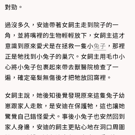
對勁。
過沒多久，安迪帶著女飼主走到院子的一
角，並將嘴裡的生物輕輕放下，女飼主這才
意識到原來愛犬是在拯救一隻小
兔子
，那裡
正是牠找到小兔子的巢穴。女飼主用毛巾小
心將小兔子包裹起來帶去獸醫院檢查了一
遍，確定毫髮無傷後才把牠放回窩裡。
女飼主說，她後知後覺發現原來這隻兔子幼
崽跟家人走散，是安迪在保護牠，這也讓她
驚覺自己錯怪愛犬。事後小兔子也安然回到
家人身邊，安迪的飼主更貼心地在洞口周圍