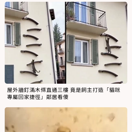
屋外牆釘滿木條直通三樓 竟是飼主打造「貓咪
專屬回家捷徑」鄰居看傻