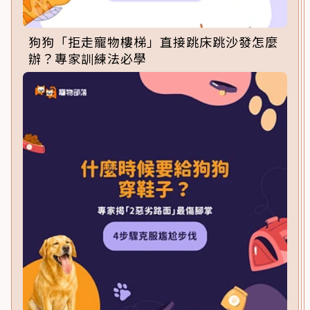
狗狗「拒走寵物樓梯」直接跳床跳沙發怎麼
辦？專家訓練法必學