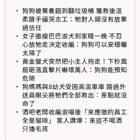
狗狗被棄養餓到翻垃圾桶 獲救後溫
柔蹭手逼哭志工：牠對人類沒有放棄
過信任
女子邀瘦巴巴浪犬到家睡一晚 不忍
心放牠走決定收編：狗狗可以安穩曬
太陽了
黃金獵犬突然把小主人拖走！下秒風
扇砸落直擊片嚇壞萬人：狗狗能預知
危險
狗媽媽與8幼犬受困高溫車庫 路過外
送員眼尖將牠們全部救出：差點就沒
命了
酒吧老闆收編浪喵後「來應徵的員工
全是貓咪」 客人讚爆：來這不喝酒
只擼毛孩