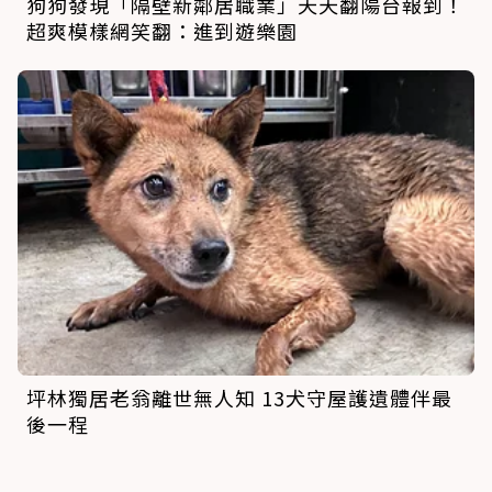
狗狗發現「隔壁新鄰居職業」天天翻陽台報到！
超爽模樣網笑翻：進到遊樂園
坪林獨居老翁離世無人知 13犬守屋護遺體伴最
後一程