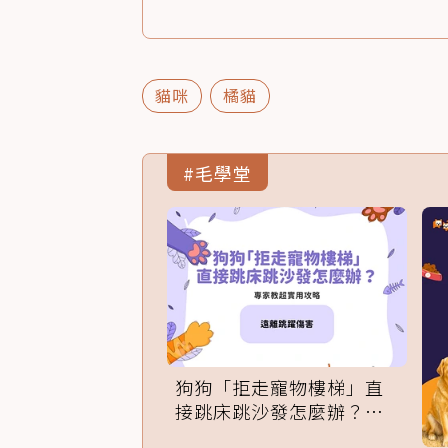
貓咪
橘貓
#毛學堂
狗狗「拒走寵物樓梯」直
接跳床跳沙發怎麼辦？專
家訓練法必學