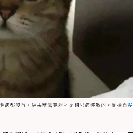
毛病都沒有，結果獸醫竟說牠是相思病導致的。圖擷自
搜