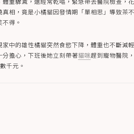
、體重驟減，還經常乾嘔，緊急帶去醫院檢查，
曉真相，竟是小橘貓因發情期「單相思」導致茶
笑不得。
現家中的雄性橘貓突然食慾下降，體重也不斷減
十分擔心，下班後她立刻帶著
貓咪
趕到寵物醫院
達數千元。