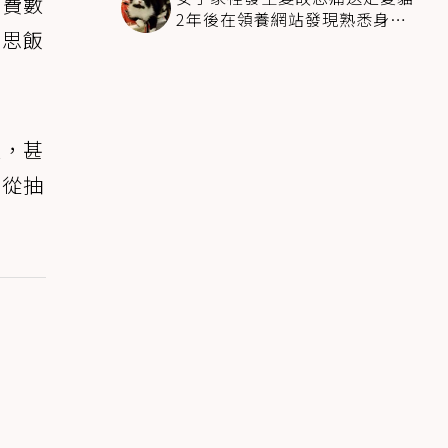
花費數
2年後在領養網站發現熟悉身影
不思飯
全家淚崩
輕，甚
，從抽