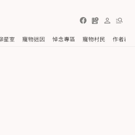
聊星室
寵物迷因
悼念專區
寵物村民
作者群