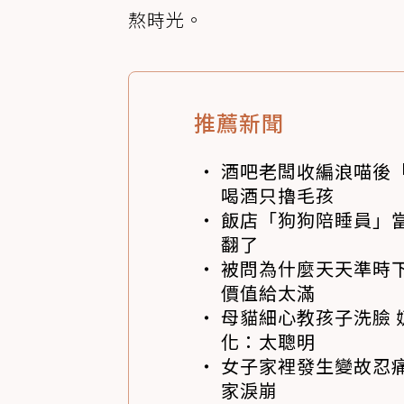
熬時光。
推薦新聞
酒吧老闆收編浪喵後
喝酒只擼毛孩
飯店「狗狗陪睡員」
翻了
被問為什麼天天準時下
價值給太滿
母貓細心教孩子洗臉 
化：太聰明
女子家裡發生變故忍痛
家淚崩