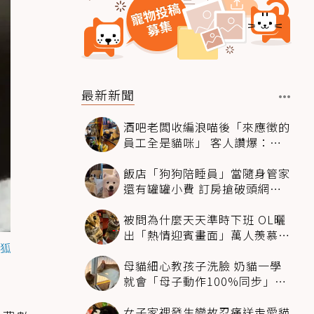
最新新聞
酒吧老闆收編浪喵後「來應徵的
員工全是貓咪」 客人讚爆：來
這不喝酒只擼毛孩
飯店「狗狗陪睡員」當隨身管家
還有罐罐小費 訂房搶破頭網友
卻戰翻了
被問為什麼天天準時下班 OL曬
出「熱情迎賓畫面」萬人羨慕：
狐
情緒價值給太滿
母貓細心教孩子洗臉 奶貓一學
就會「母子動作100%同步」網
融化：太聰明
女子家裡發生變故忍痛送走愛貓