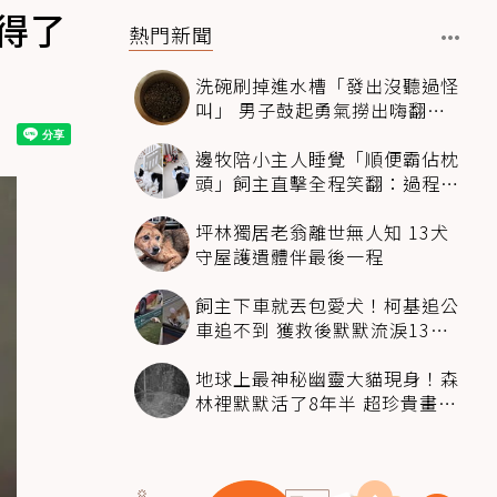
得了
熱門新聞
洗碗刷掉進水槽「發出沒聽過怪
叫」 男子鼓起勇氣撈出嗨翻：
超可愛
邊牧陪小主人睡覺「順便霸佔枕
頭」飼主直擊全程笑翻：過程絲
滑到太自然
坪林獨居老翁離世無人知 13犬
守屋護遺體伴最後一程
飼主下車就丟包愛犬！柯基追公
車追不到 獲救後默默流淚13萬
人心都碎了
地球上最神秘幽靈大貓現身！森
林裡默默活了8年半 超珍貴畫面
科學家嗨翻