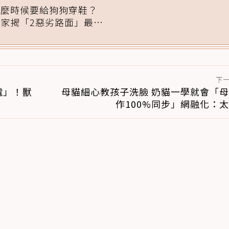
什麼時候要給狗狗穿鞋？
專家揭「2惡劣路面」最傷
腳掌：4步驟無痛適應
下
電」！獸
母貓細心教孩子洗臉 奶貓一學就會「
作100%同步」網融化：