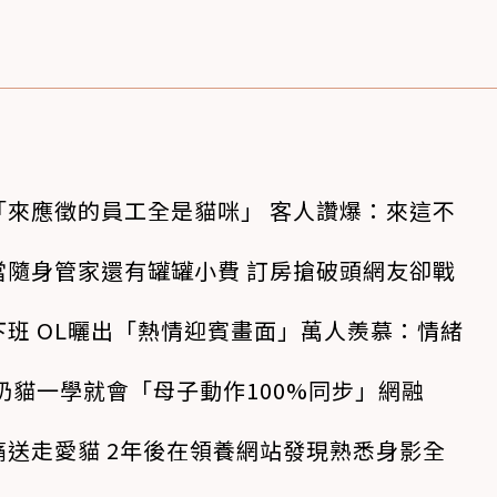
「來應徵的員工全是貓咪」 客人讚爆：來這不
當隨身管家還有罐罐小費 訂房搶破頭網友卻戰
班 OL曬出「熱情迎賓畫面」萬人羨慕：情緒
奶貓一學就會「母子動作100%同步」網融
送走愛貓 2年後在領養網站發現熟悉身影全