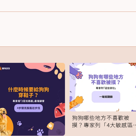
狗狗哪些地方不喜歡被
摸？專家列「4大敏感區
域」：一碰就翻臉