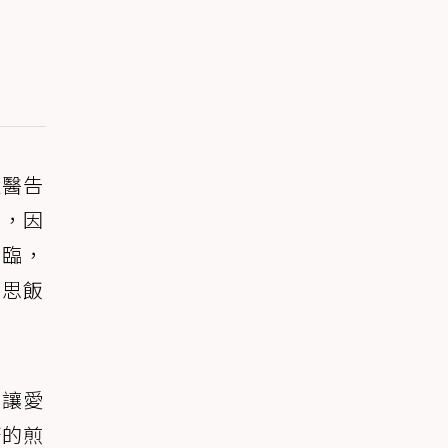
獸醫告
」，因
來臨，
不思飯
不讓愛
康的煎