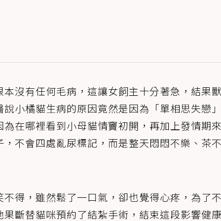
根本沒有任何毛病，這讓女飼主十分著急，結果
醫說小橘貓生病的原因竟然是因為「單相思失戀
因為在哪裡看到小母貓情竇初開，再加上發情期
子，不會四處亂尿標記，而是整天悶悶不樂、茶
笑不得，雖然鬆了一口氣，卻也覺得心疼，為了
她果斷替貓咪預約了結紮手術，結束這段影響健