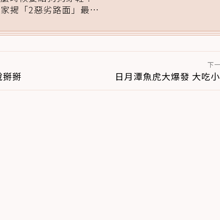
專家揭「2惡劣路面」最傷
腳掌：4步驟無痛適應
下
說掰掰
日月潭魚虎大爆發 大吃