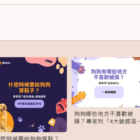
狗狗哪些地方不喜歡被
摸？專家列「4大敏感區
域」：一碰就翻臉
什麼時候要給狗狗穿鞋？