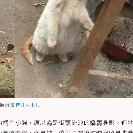
擷自
微博/i人小貝
的橘白小貓，原以為是街頭流浪的嬌弱身影，但
再是
流浪貓
，而是被一位好心的撿破爛回收員收