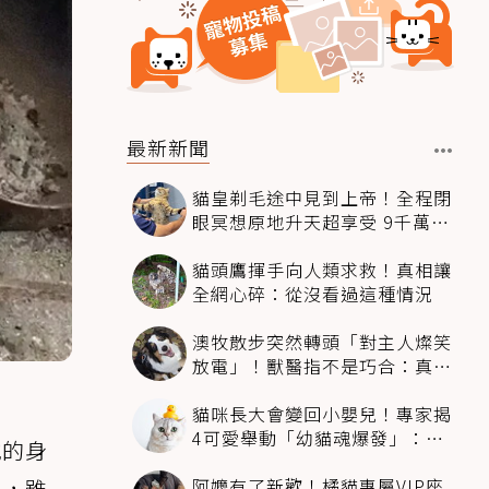
最新新聞
貓皇剃毛途中見到上帝！全程閉
眼冥想原地升天超享受 9千萬人
笑翻
貓頭鷹揮手向人類求救！真相讓
全網心碎：從沒看過這種情況
澳牧散步突然轉頭「對主人燦笑
放電」！獸醫指不是巧合：真相
超窩心
貓咪長大會變回小嬰兒！專家揭
4可愛舉動「幼貓魂爆發」：本
牠的身
喵還想當寶寶～
阿嬤有了新歡！橘貓專屬VIP座
養，雖