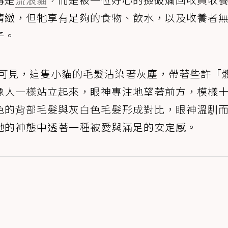
精緻，但牠享有足夠的食物、飲水，以及收養者
子。
可見，這隻小貓的毛髮沾染著灰塵，帶著些許「
像人一樣站立起來，眼神專注地望著前方，模樣
色的背部毛髮與灰白色毛髮形成對比，眼神溫馴
牠的神態中透著一種被愛與滿足的安定感。