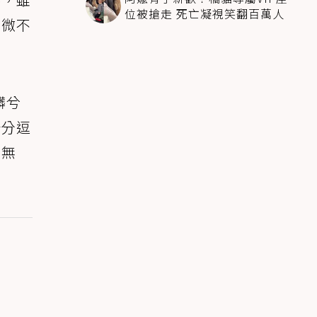
位被搶走 死亡凝視笑翻百萬人
無微不
髒兮
十分逗
而無