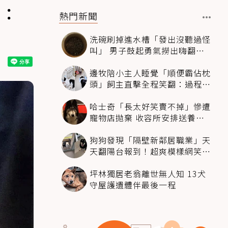
光：
熱門新聞
洗碗刷掉進水槽「發出沒聽過怪
叫」 男子鼓起勇氣撈出嗨翻：
超可愛
邊牧陪小主人睡覺「順便霸佔枕
頭」飼主直擊全程笑翻：過程絲
滑到太自然
哈士奇「長太好笑賣不掉」慘遭
寵物店拋棄 收容所安排送養活
動還是沒人要
狗狗發現「隔壁新鄰居職業」天
天翻陽台報到！超爽模樣網笑
翻：進到遊樂園
坪林獨居老翁離世無人知 13犬
守屋護遺體伴最後一程