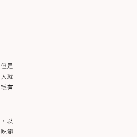
，但是
主人就
皮毛有
家，以
以吃飽