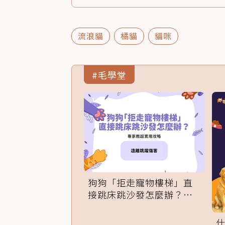
流浪貓
橘貓
貓咪
#毛學堂
狗狗「拒走寵物樓梯」直
接跳床跳沙發怎麼辦？專
家訓練法必學