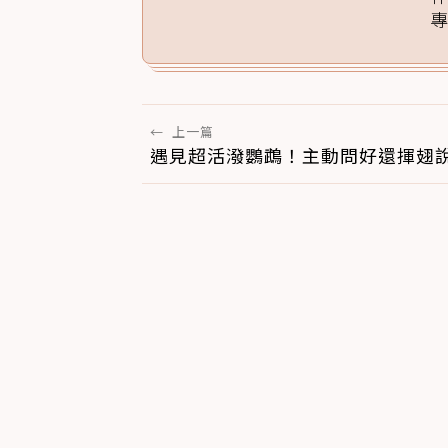
←
上一篇
遇見超活潑鸚鵡！主動問好還揮翅