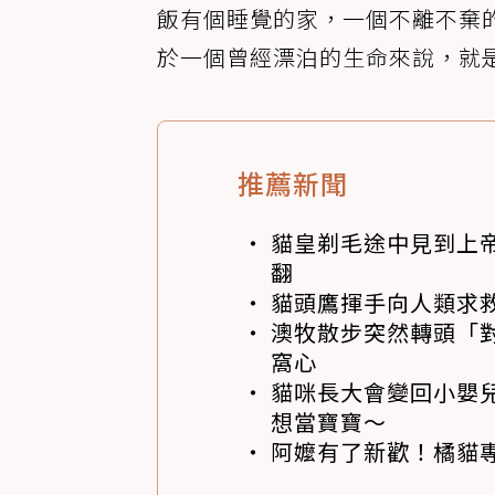
飯有個睡覺的家，一個不離不棄
於一個曾經漂泊的生命來說，就
推薦新聞
貓皇剃毛途中見到上帝
翻
貓頭鷹揮手向人類求
澳牧散步突然轉頭「
窩心
貓咪長大會變回小嬰
想當寶寶～
阿嬤有了新歡！橘貓專