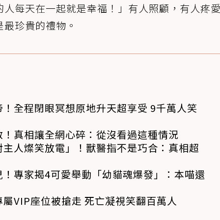
的人每天在一起就是幸福！」有人照顧，有人疼
是最珍貴的禮物。
！全程閉眼冥想原地升天超享受 9千萬人笑
救！真相讓全網心碎：從沒看過這種情況
對主人燦笑放電」！獸醫指不是巧合：真相超
兒！專家揭4可愛舉動「幼貓魂爆發」：本喵還
屬VIP座位被搶走 死亡凝視笑翻百萬人