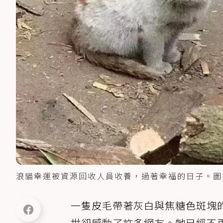
浪貓幸運被資源回收人員收養，過著幸福的日子。圖
一隻皮毛帶著灰白與焦糖色斑塊
世卻感動了許多網友。牠已經不