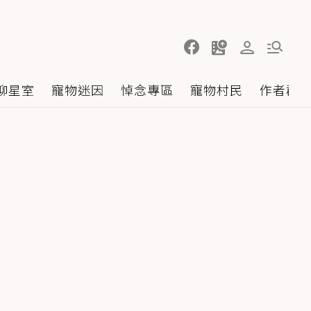
聊星室
寵物迷因
悼念專區
寵物村民
作者群