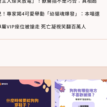
對主人燦笑放電」！獸醫指不是巧合：真相超
兒！專家揭4可愛舉動「幼貓魂爆發」：本喵還
屬VIP座位被搶走 死亡凝視笑翻百萬人