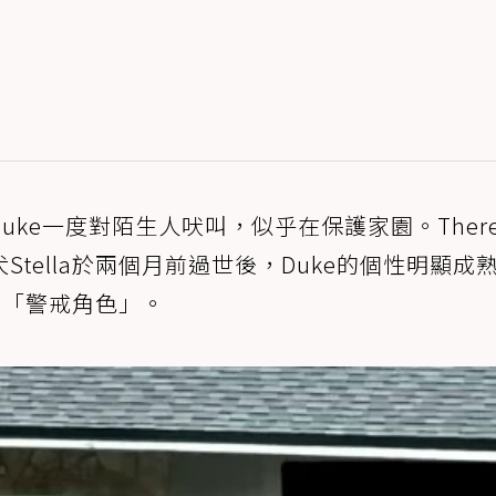
ke一度對陌生人吠叫，似乎在保護家園。There
tella於兩個月前過世後，Duke的個性明顯成
演的「警戒角色」。