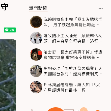
口守
熱門新聞
洗碗刷掉進水槽「發出沒聽過怪
叫」 男子鼓起勇氣撈出嗨翻：
超可愛
邊牧陪小主人睡覺「順便霸佔枕
頭」飼主直擊全程笑翻：過程絲
滑到太自然
哈士奇「長太好笑賣不掉」慘遭
寵物店拋棄 收容所安排送養活
動還是沒人要
狗狗發現「隔壁新鄰居職業」天
天翻陽台報到！超爽模樣網笑
翻：進到遊樂園
坪林獨居老翁離世無人知 13犬
守屋護遺體伴最後一程