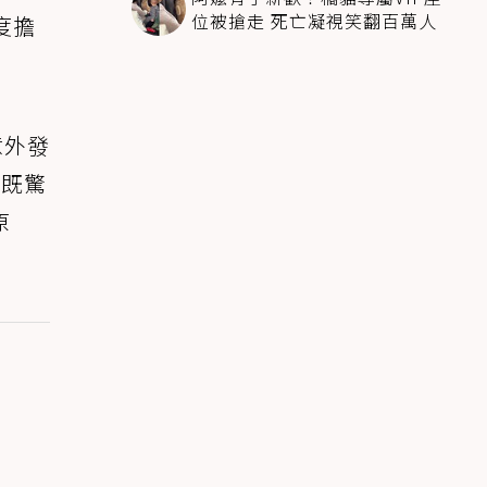
位被搶走 死亡凝視笑翻百萬人
度擔
意外發
間既驚
原