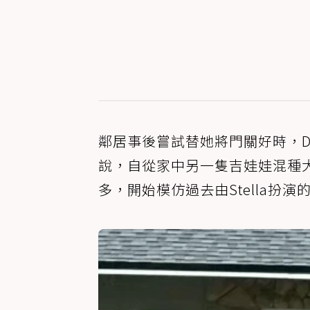
鄰居事後嘗試替她將門關好時，Du
說，自從家中另一隻吉娃娃混種犬S
多，開始模仿過去由Stella扮