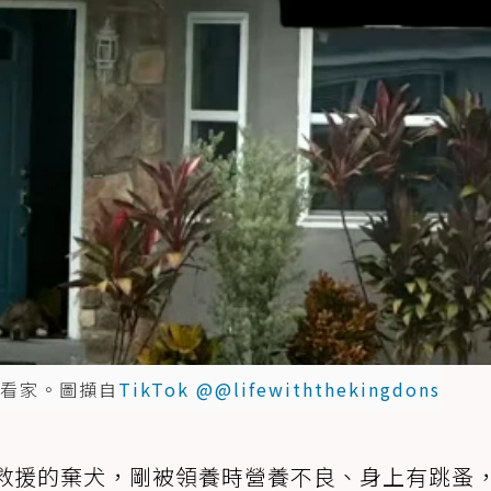
看家。圖擷自
TikTok @@lifewiththekingdons
本是被救援的棄犬，剛被領養時營養不良、身上有跳蚤