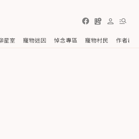
聊星室
寵物迷因
悼念專區
寵物村民
作者群