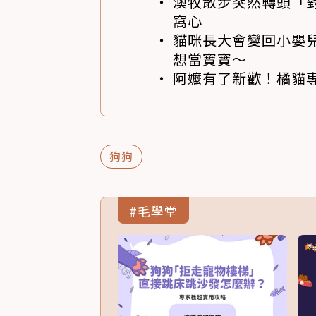
澳牧散步突然轉頭「
窩心
貓咪長大會變回小嬰
想當寶寶～
阿嬤有了新歡！橘貓專
狗狗
#毛學堂