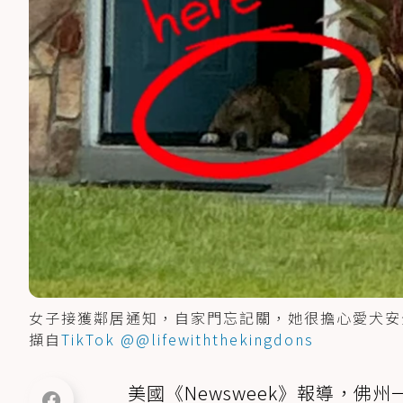
女子接獲鄰居通知，自家門忘記關，她很擔心愛犬安
擷自
TikTok @@lifewiththekingdons
美國《Newsweek》報導，佛州