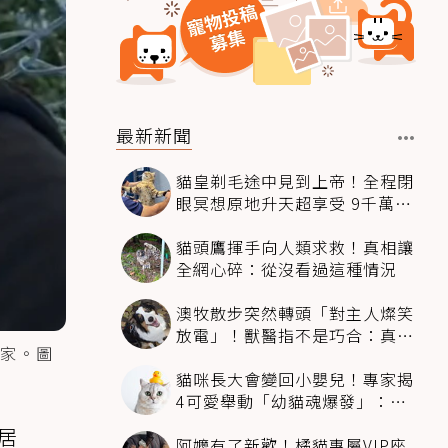
最新新聞
貓皇剃毛途中見到上帝！全程閉
眼冥想原地升天超享受 9千萬人
笑翻
貓頭鷹揮手向人類求救！真相讓
全網心碎：從沒看過這種情況
澳牧散步突然轉頭「對主人燦笑
放電」！獸醫指不是巧合：真相
家。圖
超窩心
貓咪長大會變回小嬰兒！專家揭
4可愛舉動「幼貓魂爆發」：本
喵還想當寶寶～
鄰居
阿嬤有了新歡！橘貓專屬VIP座