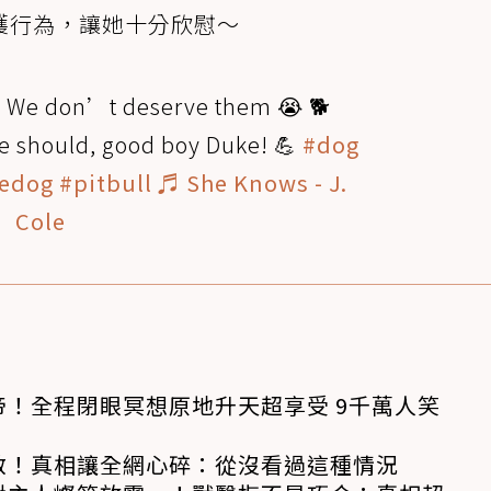
護行為，讓她十分欣慰～
s
We don’t deserve them 😭 🐕
he should, good boy Duke! 💪
#dog
edog
#pitbull
♬ She Knows - J.
Cole
！全程閉眼冥想原地升天超享受 9千萬人笑
救！真相讓全網心碎：從沒看過這種情況