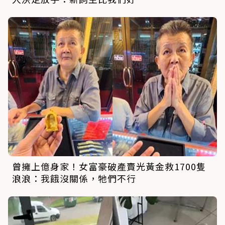
曾擁上億身家！女富豪破產賣光黃金救1700隻
浪浪：我餓沒關係，牠們不行