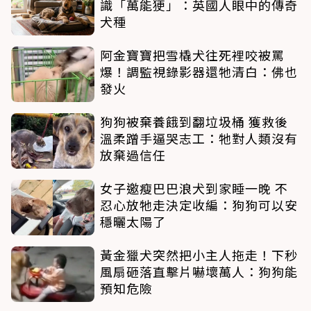
識「萬能㹴」：英國人眼中的傳奇
犬種
阿金寶寶把雪橇犬往死裡咬被罵
爆！調監視錄影器還牠清白：佛也
發火
狗狗被棄養餓到翻垃圾桶 獲救後
溫柔蹭手逼哭志工：牠對人類沒有
放棄過信任
女子邀瘦巴巴浪犬到家睡一晚 不
忍心放牠走決定收編：狗狗可以安
穩曬太陽了
黃金獵犬突然把小主人拖走！下秒
風扇砸落直擊片嚇壞萬人：狗狗能
預知危險