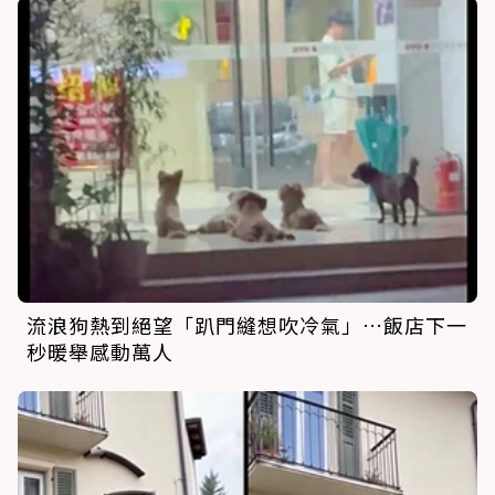
流浪狗熱到絕望「趴門縫想吹冷氣」…飯店下一
秒暖舉感動萬人