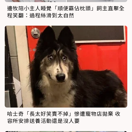
邊牧陪小主人睡覺「順便霸佔枕頭」飼主直擊全
程笑翻：過程絲滑到太自然
哈士奇「長太好笑賣不掉」慘遭寵物店拋棄 收
容所安排送養活動還是沒人要