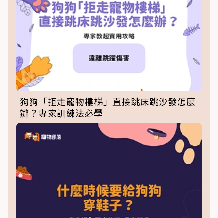
狗狗「拒走寵物樓梯」直接跳床跳沙發怎麼
辦？專家訓練法必學