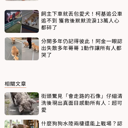
飼主下車就丟包愛犬！柯基追公車
追不到 獲救後默默流淚13萬人心
都碎了
分開多年仍記得彼此！阿金一眼認
出失散多年哥哥 1動作讓所有人都
哭了
相關文章
街頭驚見「會走路的石像」仔細清
洗後現出真面目感動所有人：超可
愛
什麼狗狗水陸兩棲還能上戰場？認