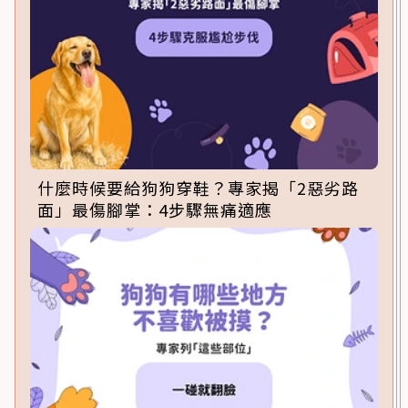
什麼時候要給狗狗穿鞋？專家揭「2惡劣路
面」最傷腳掌：4步驟無痛適應