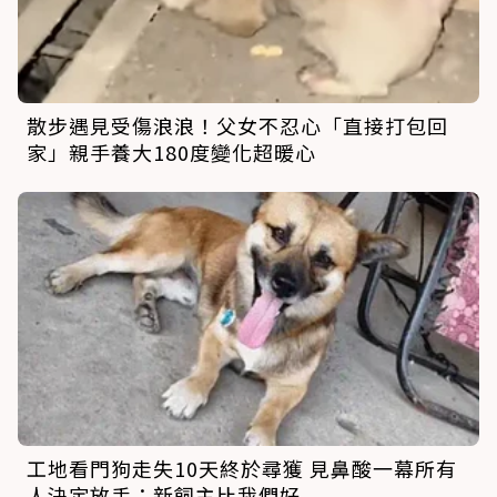
散步遇見受傷浪浪！父女不忍心「直接打包回
家」親手養大180度變化超暖心
工地看門狗走失10天終於尋獲 見鼻酸一幕所有
人決定放手：新飼主比我們好