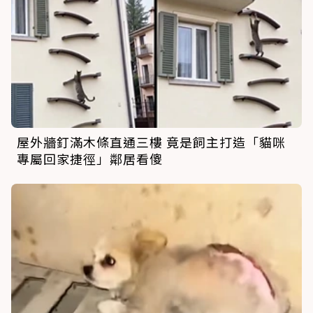
屋外牆釘滿木條直通三樓 竟是飼主打造「貓咪
專屬回家捷徑」鄰居看傻