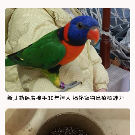
新北動保處攜手30年達人 揭祕寵物鳥療癒魅力