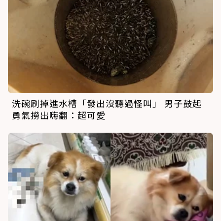
洗碗刷掉進水槽「發出沒聽過怪叫」 男子鼓起
勇氣撈出嗨翻：超可愛