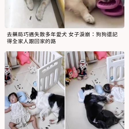
去藥局巧遇失散多年愛犬 女子淚崩：狗狗還記
得全家人跟回家的路