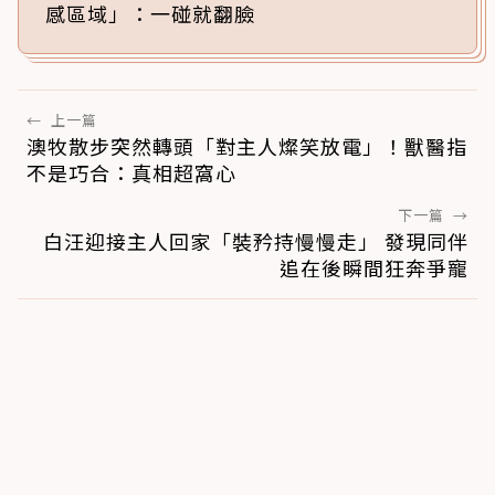
感區域」：一碰就翻臉
←
上一篇
澳牧散步突然轉頭「對主人燦笑放電」！獸醫指
不是巧合：真相超窩心
下一篇
→
白汪迎接主人回家「裝矜持慢慢走」 發現同伴
追在後瞬間狂奔爭寵