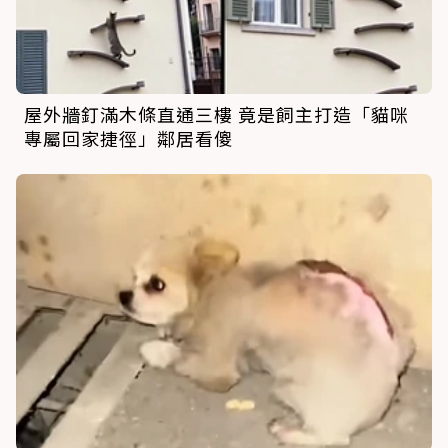
屋外牆釘滿木條直通三樓 竟是飼主打造「貓咪
專屬回家捷徑」鄰居看傻