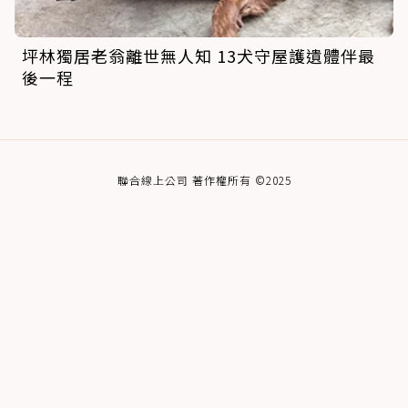
坪林獨居老翁離世無人知 13犬守屋護遺體伴最
後一程
聯合線上公司 著作權所有 ©2025