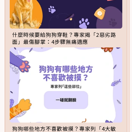
什麼時候要給狗狗穿鞋？專家揭「2惡劣路
面」最傷腳掌：4步驟無痛適應
狗狗哪些地方不喜歡被摸？專家列「4大敏