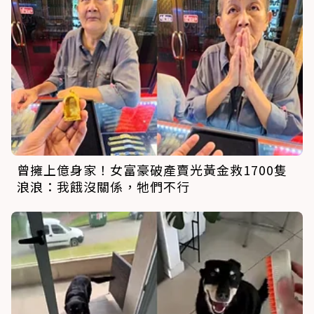
曾擁上億身家！女富豪破產賣光黃金救1700隻
浪浪：我餓沒關係，牠們不行