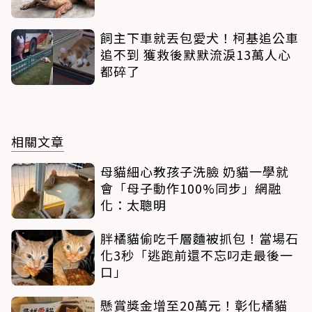
飼主下車就丟包愛犬！柯基追公車
追不到 獲救後默默流淚13萬人心
都碎了
相關文章
母貓細心教孩子洗臉 奶貓一學就
會「母子動作100%同步」網融
化：太聰明
胖橘貓偷吃千層麵被抓包！當場石
化3秒「逃跑前還不忘叼走最後一
口」
懸賞獎金增至20萬元！彰化橘貓