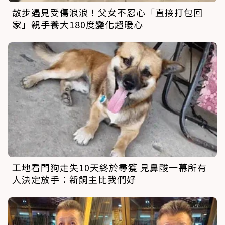
散步遇見受傷浪浪！父女不忍心「直接打包回
家」親手養大180度變化超暖心
工地看門狗走失10天終於尋獲 見鼻酸一幕所有
人決定放手：新飼主比我們好