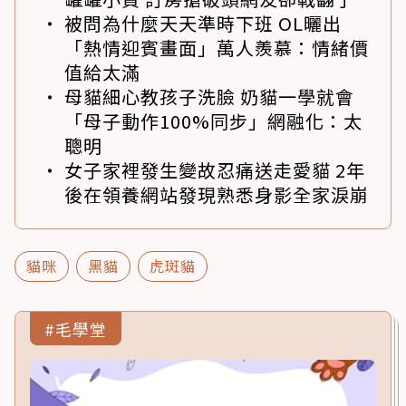
被問為什麼天天準時下班 OL曬出
「熱情迎賓畫面」萬人羨慕：情緒價
值給太滿
母貓細心教孩子洗臉 奶貓一學就會
「母子動作100%同步」網融化：太
聰明
女子家裡發生變故忍痛送走愛貓 2年
後在領養網站發現熟悉身影全家淚崩
貓咪
黑貓
虎斑貓
#毛學堂