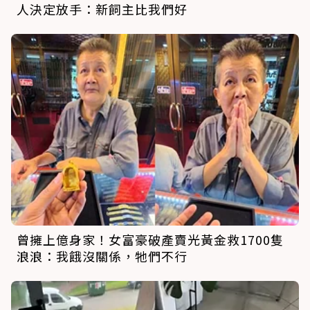
人決定放手：新飼主比我們好
曾擁上億身家！女富豪破產賣光黃金救1700隻
浪浪：我餓沒關係，牠們不行