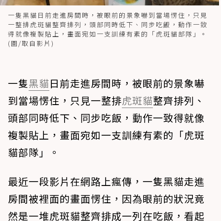
一隻黑貓日前走進房間時，被眼前的景象嚇到當場愣住，只見
一整排虎斑貓整齊排列，頭部同時低下、同步吃飯，動作一致
得就像複製貼上，畫面宛如一支訓練有素的「虎斑貓部隊」。
(圖/取自影片)
一隻
黑貓
日前走進房間時，被眼前的景象嚇
到當場愣住，只見一整排
虎斑貓
整齊排列、
頭部同時低下、同步吃飯，動作一致得就像
複製貼上，畫面宛如一支訓練有素的「虎斑
貓部隊」。
最近一段影片在網路上瘋傳，一隻黑貓走進
房間被裡面的畫面愣住，因為眼前的狀況竟
然是一堆虎斑貓整齊排成一列在吃飯，看起