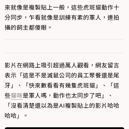
來就像是複製貼上一般，這些虎斑貓動作十
分同步，乍看就像是訓練有素的軍人，連拍
攝的飼主都傻眼。
影片在網路上吸引超過萬人觀看，網友留言
表示「這是不是滅鼠公司的員工聚餐還是尾
牙」、「快來數看看有幾隻虎斑貓」、「這
些
貓咪
是軍人嗎，動作也太同步了吧」、
「沒看清楚還以為是AI複製貼上的影片哈哈
哈哈」。