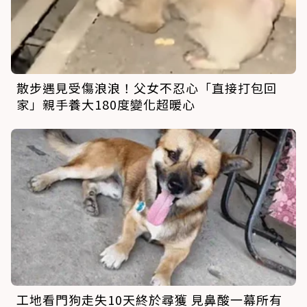
散步遇見受傷浪浪！父女不忍心「直接打包回
家」親手養大180度變化超暖心
工地看門狗走失10天終於尋獲 見鼻酸一幕所有