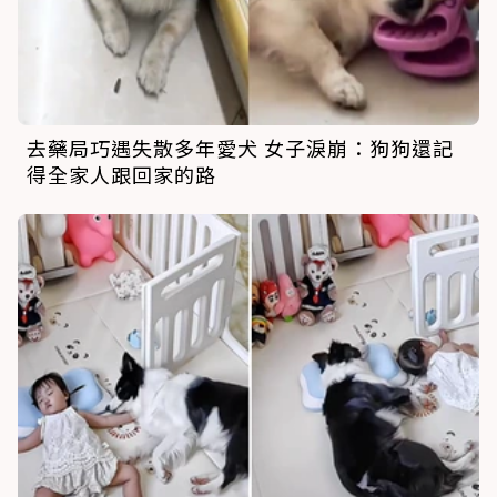
去藥局巧遇失散多年愛犬 女子淚崩：狗狗還記
得全家人跟回家的路