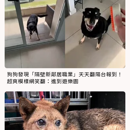
狗狗發現「隔壁新鄰居職業」天天翻陽台報到！
超爽模樣網笑翻：進到遊樂園