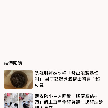
延伸閱讀
洗碗刷掉進水槽「發出沒聽過怪
叫」 男子鼓起勇氣撈出嗨翻：超
可愛
邊牧陪小主人睡覺「順便霸佔枕
頭」飼主直擊全程笑翻：過程絲滑
到太自然