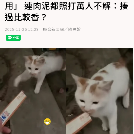
用」 連肉泥都照打萬人不解：揍
過比較香？
2025-11-26 12:29
聯合新聞網／陳思翰