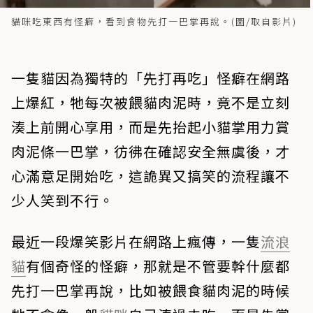
貓咪吃東西有怪癖，看到食物先打一巴掌再說。(圖/取自影片)
一隻貓因為獨特的「先打再吃」怪癖在網路
上爆紅，牠每次被餵貓肉泥時，竟不是立刻
湊上前開心享用，而是先抬起小貓掌用力賞
肉泥條一巴掌，彷彿在確認安全無虞後，才
心滿意足開始吃，這詭異又搞笑的流程讓不
少人笑到不行。
最近一段爆笑影片在網路上瘋傳，一隻
流浪
貓
有個奇怪的怪癖，那就是不管要幹什麼都
先打一巴掌再說，比如被餵食貓肉泥的時候