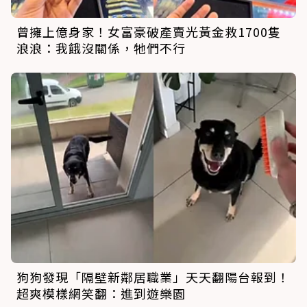
曾擁上億身家！女富豪破產賣光黃金救1700隻
浪浪：我餓沒關係，牠們不行
狗狗發現「隔壁新鄰居職業」天天翻陽台報到！
超爽模樣網笑翻：進到遊樂園