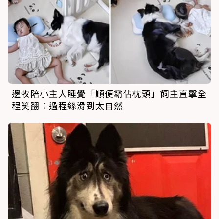
邊牧陪小主人睡覺「順便霸佔枕頭」飼主直擊全
程笑翻：過程絲滑到太自然