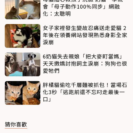
會「母子動作100%同步」網融
化：太聰明
女子家裡發生變故忍痛送走愛貓 2
年後在領養網站發現熟悉身影全家
淚崩
6奶貓失去親娘「把大麥町當媽」
天天撒嬌討抱飼主淚崩：狗狗也很
愛牠們
胖橘貓偷吃千層麵被抓包！當場石
化3秒「逃跑前還不忘叼走最後一
口」
猜你喜歡