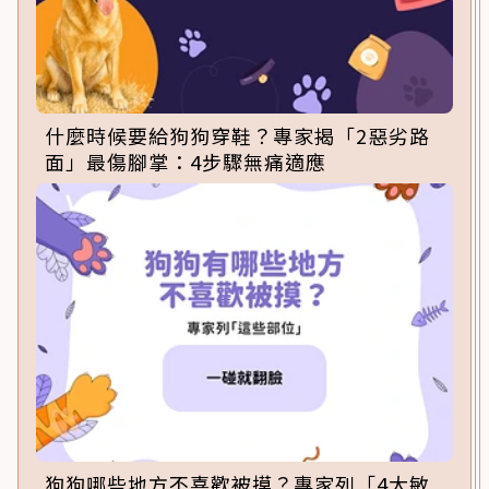
什麼時候要給狗狗穿鞋？專家揭「2惡劣路
面」最傷腳掌：4步驟無痛適應
狗狗哪些地方不喜歡被摸？專家列「4大敏