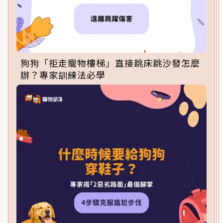
狗狗「拒走寵物樓梯」直接跳床跳沙發怎麼
辦？專家訓練法必學