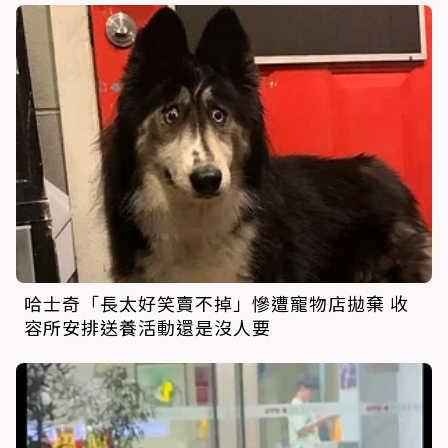
哈士奇「長太好笑賣不掉」慘遭寵物店拋棄 收
容所安排送養活動還是沒人要