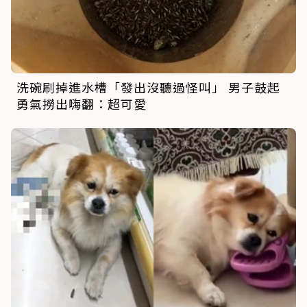
洗碗刷掉進水槽「發出沒聽過怪叫」 男子鼓起
勇氣撈出嗨翻：超可愛