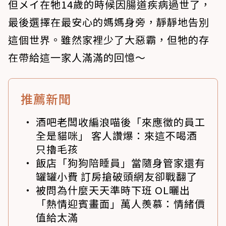
但メイ在牠14歲的時候因腸道疾病過世了，
最後選擇在最安心的媽媽身旁，靜靜地告別
這個世界。雖然家裡少了大惡霸，但牠的存
在帶給這一家人滿滿的回憶～
推薦新聞
酒吧老闆收編浪喵後「來應徵的員工
全是貓咪」 客人讚爆：來這不喝酒
只擼毛孩
飯店「狗狗陪睡員」當隨身管家還有
罐罐小費 訂房搶破頭網友卻戰翻了
被問為什麼天天準時下班 OL曬出
「熱情迎賓畫面」萬人羨慕：情緒價
值給太滿