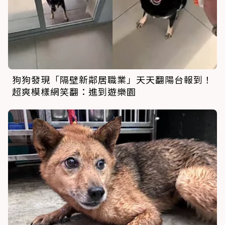
狗狗發現「隔壁新鄰居職業」天天翻陽台報到！
超爽模樣網笑翻：進到遊樂園