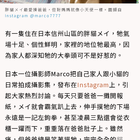
胖貓メイ最愛揍爸爸，但對媽媽就像小天使一樣。圖擷自
Instagram @marco7777
有一隻住在日本信州山區的胖貓メイ，牠氣
場十足、個性鮮明，家裡的地位牠最高，因
為家人都深知牠的大拳頭可不是好惹的。
日本一位攝影師Marco把自己家人跟小貓的
日常拍成攝影集，發布在
Instagram
上，引
起大家熱烈討論。每天只要爸爸一攤開報
紙，メイ就會霸氣趴上去，伸手摸牠的下場
永遠是一記左鉤拳，甚至凌晨三點還會從衣
櫃一躍而下，重重落在爸爸肚子上。雖然
痛，但爸爸總是笑著摸牠，完完全全的
貓