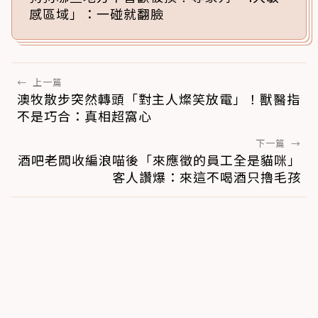
感區域」：一碰就翻臉
←
上一篇
澳牧散步突然轉頭「對主人燦笑放電」！獸醫指
不是巧合：真相超窩心
下一篇
→
酒吧老闆收編浪喵後「來應徵的員工全是貓咪」
客人讚爆：來這不喝酒只擼毛孩