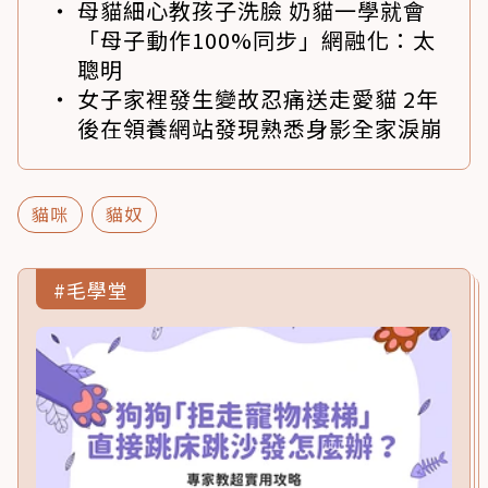
母貓細心教孩子洗臉 奶貓一學就會
「母子動作100%同步」網融化：太
聰明
女子家裡發生變故忍痛送走愛貓 2年
後在領養網站發現熟悉身影全家淚崩
貓咪
貓奴
#毛學堂