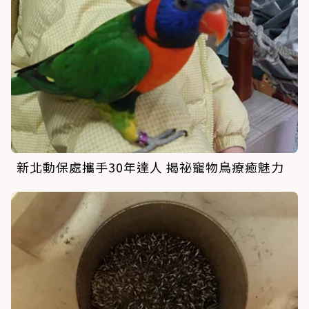
新北動保處攜手30年達人 揭祕寵物鳥療癒魅力