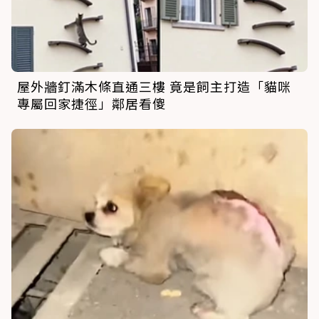
屋外牆釘滿木條直通三樓 竟是飼主打造「貓咪
專屬回家捷徑」鄰居看傻