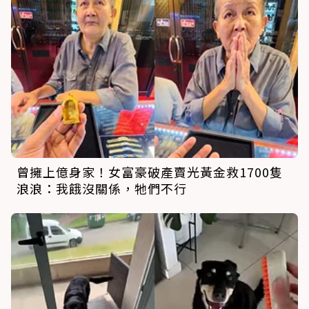
曾擁上億身家！女富豪破產賣光黃金救1700隻
浪浪：我餓沒關係，牠們不行