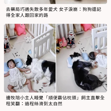
去藥局巧遇失散多年愛犬 女子淚崩：狗狗還記
得全家人跟回家的路
邊牧陪小主人睡覺「順便霸佔枕頭」飼主直擊全
程笑翻：過程絲滑到太自然