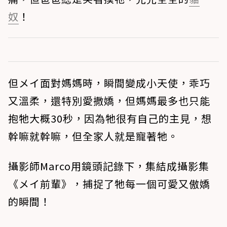
奴
！
但メイ面對媽媽時，瞬間變成小天使，乖巧
又溫柔，還特別愛撒嬌，但媽媽最多也只能
抱牠大概30秒，因為牠很有自己的主見，想
幹嘛就幹嘛，但全家人就是寵著牠。
攝影師Marco用鏡頭記錄下，集結成攝影集
《メイ前輩》，捕捉了牠每一個可愛又傲嬌
的瞬間！