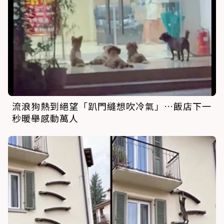
流浪狗熱到絕望「趴門縫想吹冷氣」…飯店下一
秒暖舉感動萬人