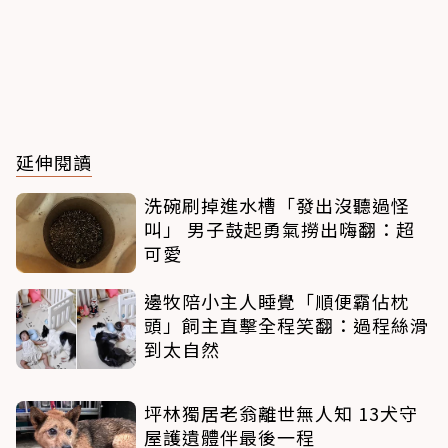
延伸閱讀
洗碗刷掉進水槽「發出沒聽過怪
叫」 男子鼓起勇氣撈出嗨翻：超
可愛
邊牧陪小主人睡覺「順便霸佔枕
頭」飼主直擊全程笑翻：過程絲滑
到太自然
坪林獨居老翁離世無人知 13犬守
屋護遺體伴最後一程