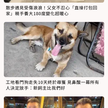
散步遇見受傷浪浪！父女不忍心「直接打包回
家」親手養大180度變化超暖心
工地看門狗走失10天終於尋獲 見鼻酸一幕所有
人決定放手：新飼主比我們好