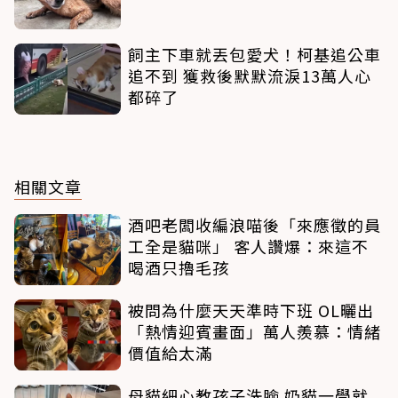
飼主下車就丟包愛犬！柯基追公車
追不到 獲救後默默流淚13萬人心
都碎了
相關文章
酒吧老闆收編浪喵後「來應徵的員
工全是貓咪」 客人讚爆：來這不
喝酒只擼毛孩
被問為什麼天天準時下班 OL曬出
「熱情迎賓畫面」萬人羨慕：情緒
價值給太滿
母貓細心教孩子洗臉 奶貓一學就