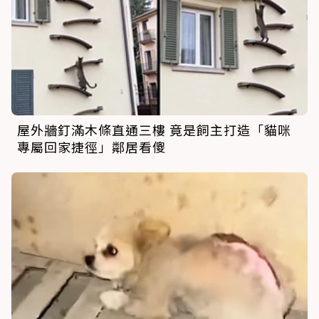
屋外牆釘滿木條直通三樓 竟是飼主打造「貓咪
專屬回家捷徑」鄰居看傻