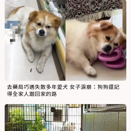
去藥局巧遇失散多年愛犬 女子淚崩：狗狗還記
得全家人跟回家的路