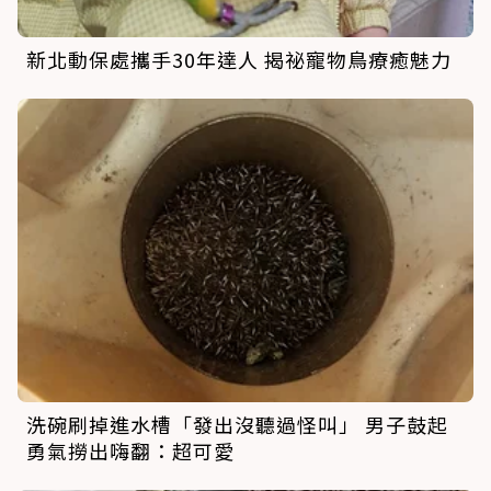
新北動保處攜手30年達人 揭祕寵物鳥療癒魅力
洗碗刷掉進水槽「發出沒聽過怪叫」 男子鼓起
勇氣撈出嗨翻：超可愛