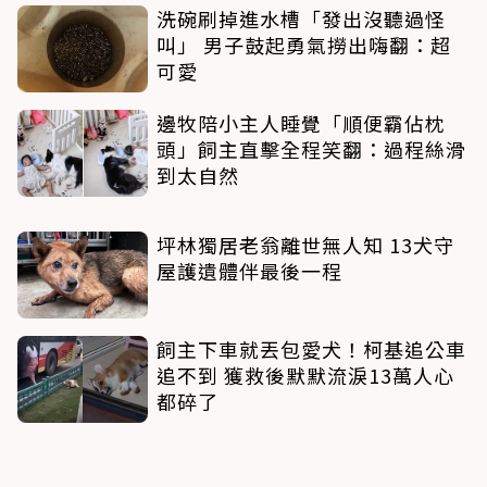
洗碗刷掉進水槽「發出沒聽過怪
叫」 男子鼓起勇氣撈出嗨翻：超
可愛
邊牧陪小主人睡覺「順便霸佔枕
頭」飼主直擊全程笑翻：過程絲滑
到太自然
坪林獨居老翁離世無人知 13犬守
屋護遺體伴最後一程
飼主下車就丟包愛犬！柯基追公車
追不到 獲救後默默流淚13萬人心
都碎了