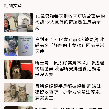
相關文章
11歲男孩每天到收容所唸故事給狗
狗聽 令人意外的奇蹟發生感動全
網
等到累了…14歲老貓3度被退貨 收
編前夕「靜靜閉上雙眼」回喵星當
天使
哈士奇「長太好笑賣不掉」慘遭寵
物店拋棄 收容所安排送養活動還
是沒人要
目睹媽媽跟手足都被領養 貓姊妹
獨留收容所「拚全力求關注等家」
惹哭志工