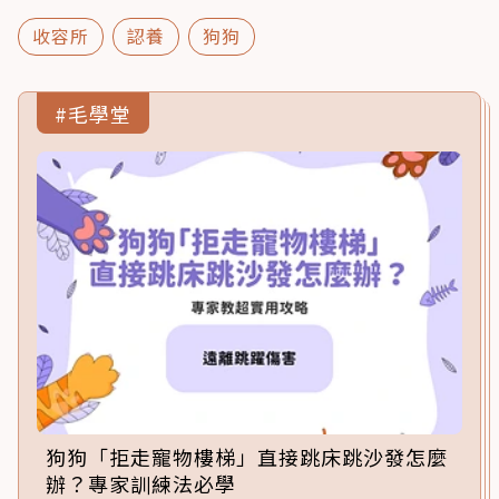
收容所
認養
狗狗
#毛學堂
狗狗「拒走寵物樓梯」直接跳床跳沙發怎麼
辦？專家訓練法必學