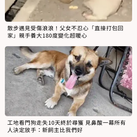
散步遇見受傷浪浪！父女不忍心「直接打包回
家」親手養大180度變化超暖心
工地看門狗走失10天終於尋獲 見鼻酸一幕所有
人決定放手：新飼主比我們好