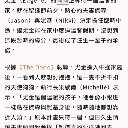
尤金（Eugene）的
狗狗
正等待一個溫馨的
家。就在聖誕節前夕，熱心的夫妻傑森
（Jason）與妮基（Nikki）決定擔任臨時中
途，讓尤金能在家中度過溫馨假期，沒想到
這段暫時的緣分，最後成了汪生一輩子的承
諾。
根據
《The Dodo》
報導，尤金進入中途家庭
後，一看到人就想討抱抱，是一隻不折不扣
的天使狗狗。執行長米歇爾（Michelle）表
示，「尤金是個溫暖的孩子，牠會像小跟班
一樣黏在傑森與妮基身後，隨時隨地都想靠
近人類。」原本計畫只待一週，但日久生情
讓夫妻倆開始動搖「難道真的要送牠回去