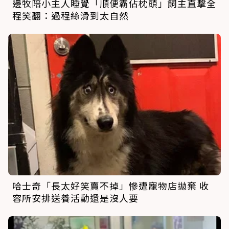
邊牧陪小主人睡覺「順便霸佔枕頭」飼主直擊全
程笑翻：過程絲滑到太自然
哈士奇「長太好笑賣不掉」慘遭寵物店拋棄 收
容所安排送養活動還是沒人要