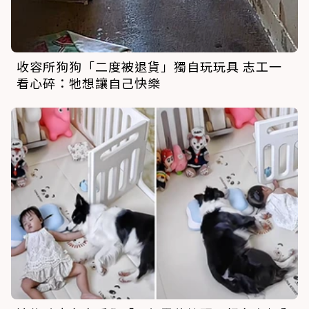
收容所狗狗「二度被退貨」獨自玩玩具 志工一
看心碎：牠想讓自己快樂