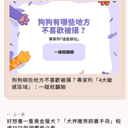
狗狗哪些地方不喜歡被摸？專家列「4大敏
感區域」：一碰就翻臉
←
上一篇
好想養一隻黃金獵犬？「犬界暖男飼養手冊」相
處祕訣與現實面必看