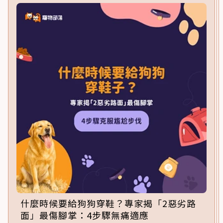
什麼時候要給狗狗穿鞋？專家揭「2惡劣路
面」最傷腳掌：4步驟無痛適應