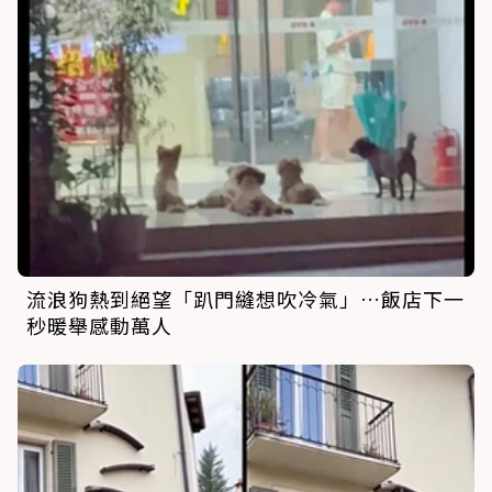
流浪狗熱到絕望「趴門縫想吹冷氣」…飯店下一
秒暖舉感動萬人