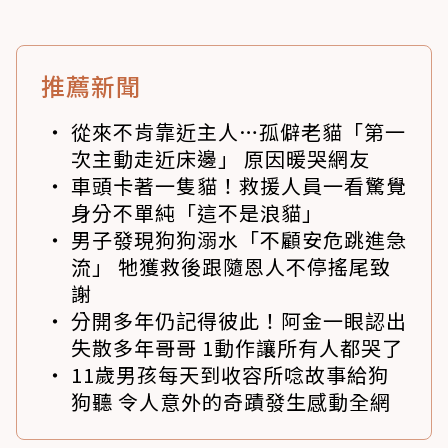
推薦新聞
從來不肯靠近主人…孤僻老貓「第一
次主動走近床邊」 原因暖哭網友
車頭卡著一隻貓！救援人員一看驚覺
身分不單純「這不是浪貓」
男子發現狗狗溺水「不顧安危跳進急
流」 牠獲救後跟隨恩人不停搖尾致
謝
分開多年仍記得彼此！阿金一眼認出
失散多年哥哥 1動作讓所有人都哭了
11歲男孩每天到收容所唸故事給狗
狗聽 令人意外的奇蹟發生感動全網