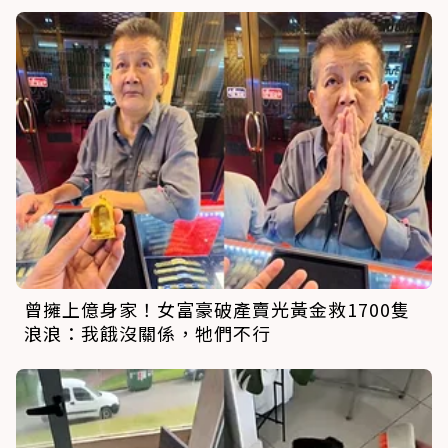
曾擁上億身家！女富豪破產賣光黃金救1700隻
浪浪：我餓沒關係，牠們不行