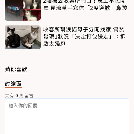
2貓被丟收容所門口！志工本想開
罵 見潦草手寫信「2度道歉」鼻酸
收容所幫浪貓母子分開找家 偶然
發現1狀況「決定打包送走」：拆
散太殘忍
猜你喜歡
討論區
共有
0
則留言