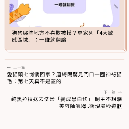
狗狗哪些地方不喜歡被摸？專家列「4大敏
感區域」：一碰就翻臉
←
上一篇
愛貓頭七悄悄回家？唐綺陽驚見門口一圈神祕貓
毛：第七天真不是蓋的
下一篇
→
純黑拉拉送去洗澡「變成黑白切」 飼主不想聽
美容師解釋..衝現場秒道歉