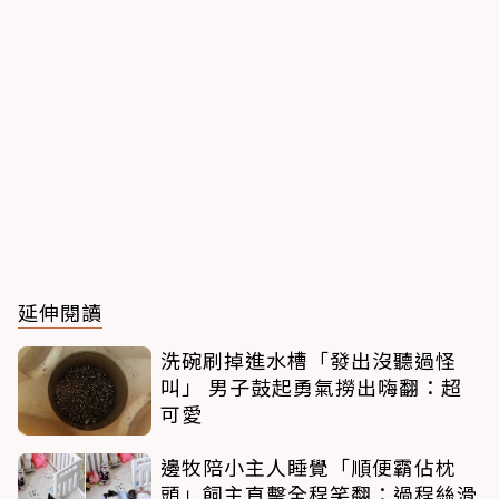
延伸閱讀
洗碗刷掉進水槽「發出沒聽過怪
叫」 男子鼓起勇氣撈出嗨翻：超
可愛
邊牧陪小主人睡覺「順便霸佔枕
頭」飼主直擊全程笑翻：過程絲滑