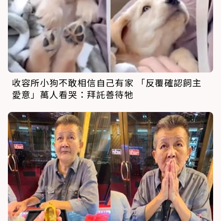
收容所小狗不敢相信自己有家 「反覆確認飼主
愛意」萬人看哭：拜託善待牠