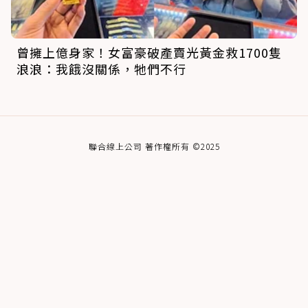
曾擁上億身家！女富豪破產賣光黃金救1700隻
浪浪：我餓沒關係，牠們不行
聯合線上公司 著作權所有 ©2025