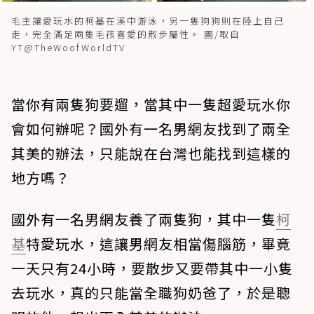
毛主讓愛玩水的柯基在溪中游泳，另一隻狗狗則在陸上自己
走，完全滿足兩隻毛孩喜愛的散步屬性。 圖/取自
YT@TheWoofWorldTV
當你有兩隻狗要遛，當其中一隻超愛玩水你
會如何辦呢？國外有一名男網友找到了兩全
其美的辦法，只能說在台灣也能找到這樣的
地方嗎？
國外有一名男網友養了兩隻狗，其中一隻
柯
基
特愛玩水，這讓男網友相當傷腦筋，畢竟
一天只有24小時，要散步又要帶其中一小隻
去玩水，真的只能當全職狗奶爸了，於是聰