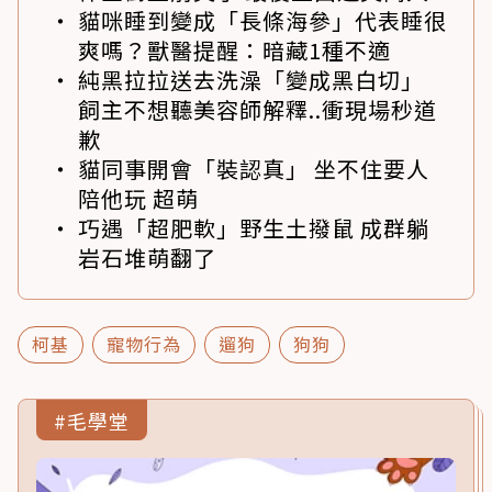
貓咪睡到變成「長條海參」代表睡很
爽嗎？獸醫提醒：暗藏1種不適
純黑拉拉送去洗澡「變成黑白切」
飼主不想聽美容師解釋..衝現場秒道
歉
貓同事開會「裝認真」 坐不住要人
陪他玩 超萌
巧遇「超肥軟」野生土撥鼠 成群躺
岩石堆萌翻了
柯基
寵物行為
遛狗
狗狗
#毛學堂