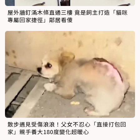
屋外牆釘滿木條直通三樓 竟是飼主打造「貓咪
專屬回家捷徑」鄰居看傻
散步遇見受傷浪浪！父女不忍心「直接打包回
家」親手養大180度變化超暖心