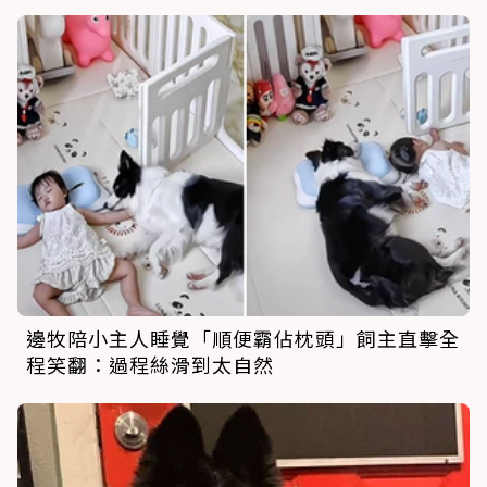
邊牧陪小主人睡覺「順便霸佔枕頭」飼主直擊全
程笑翻：過程絲滑到太自然