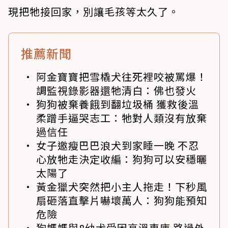
現把牠接回家，別讓毛孩等太久了。
推薦新聞
阿金寶寶把雪橇犬往死裡咬被罵爆！
調監視錄影器還牠清白：佛也發火
狗狗被棄養餓到翻垃圾桶 獲救後溫
柔蹭手逼哭志工：牠對人類沒有放棄
過信任
女子邀瘦巴巴浪犬到家睡一晚 不忍
心放牠走決定收編：狗狗可以安穩曬
太陽了
黃金獵犬突然把小主人拖走！下秒風
扇砸落直擊片嚇壞萬人：狗狗能預知
危險
狗媽媽與8幼犬受困高溫車庫 路過外