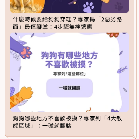
什麼時候要給狗狗穿鞋？專家揭「2惡劣路
面」最傷腳掌：4步驟無痛適應
狗狗哪些地方不喜歡被摸？專家列「4大敏
感區域」：一碰就翻臉