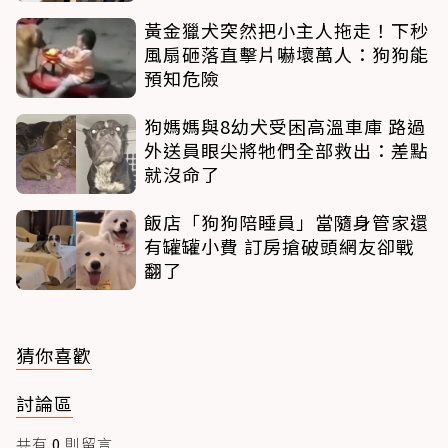
黃金獵犬突然把小主人拖走！下秒
風扇砸落直擊片嚇壞萬人：狗狗能
預知危險
狗媽媽與8幼犬受困高溫車庫 路過
外送員眼尖將牠們全部救出：差點
就沒命了
飯店「狗狗陪睡員」當隨身管家還
有罐罐小費 訂房搶破頭網友卻戰
翻了
猜你喜歡
討論區
共有
0
則留言