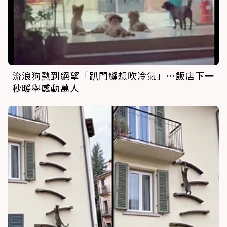
流浪狗熱到絕望「趴門縫想吹冷氣」…飯店下一
秒暖舉感動萬人