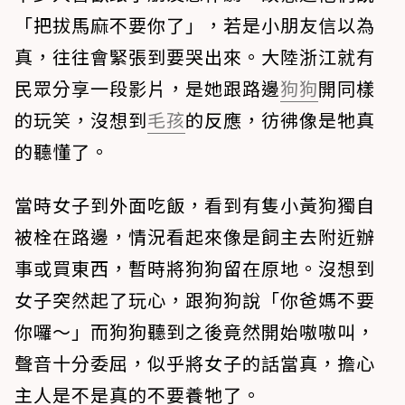
「把拔馬麻不要你了」，若是小朋友信以為
真，往往會緊張到要哭出來。大陸浙江就有
民眾分享一段影片，是她跟路邊
狗狗
開同樣
的玩笑，沒想到
毛孩
的反應，彷彿像是牠真
的聽懂了。
當時女子到外面吃飯，看到有隻小黃狗獨自
被栓在路邊，情況看起來像是飼主去附近辦
事或買東西，暫時將狗狗留在原地。沒想到
女子突然起了玩心，跟狗狗說「你爸媽不要
你囉～」而狗狗聽到之後竟然開始嗷嗷叫，
聲音十分委屈，似乎將女子的話當真，擔心
主人是不是真的不要養牠了。