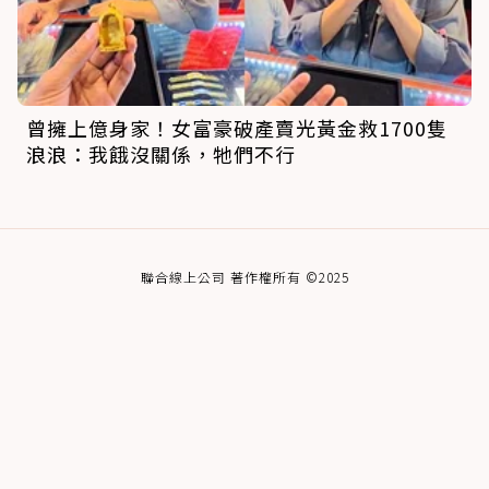
曾擁上億身家！女富豪破產賣光黃金救1700隻
浪浪：我餓沒關係，牠們不行
聯合線上公司 著作權所有 ©2025