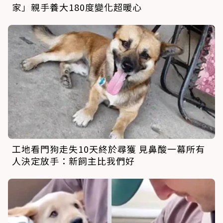
家」親手養大180度變化超暖心
工地看門狗走失10天終於尋獲 見鼻酸一幕所有
人決定放手：新飼主比我們好