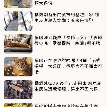
類太過份
橘貓剛溜出門就被柯基趕回家 飼
主反應萬人笑翻：看來是慣犯
貓咪睡到變成「長條海參」代表睡
很爽嗎？獸醫提醒：暗藏1種不適
貓咪正在跟你說哈囉！4種「喵式
招呼」大公開：鏟屎官看不懂太可
惜
橘貓逃家2天後自己走回來 網見飼
主居住環境傻眼：這家不回也罷
貓咪被送去寵物旅館時在想什麼？