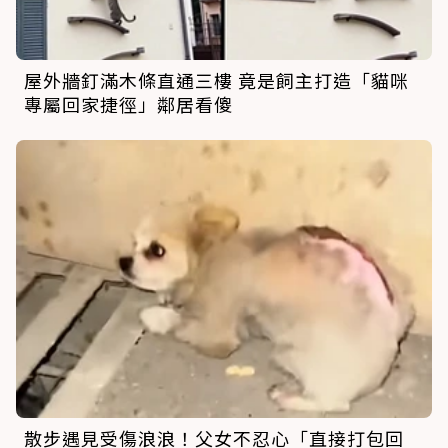
屋外牆釘滿木條直通三樓 竟是飼主打造「貓咪
專屬回家捷徑」鄰居看傻
散步遇見受傷浪浪！父女不忍心「直接打包回