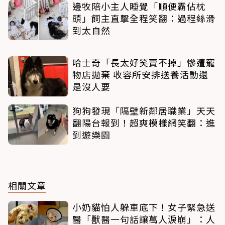
邊牧陪小主人睡覺「順便霸佔枕
頭」飼主直擊全程笑翻：過程絲滑
到太自然
哈士奇「長太好笑賣不掉」慘遭寵
物店拋棄 收容所安排送養活動還
是沒人要
狗狗發現「隔壁新鄰居職業」天天
翻陽台報到！超爽模樣網笑翻：進
到遊樂園
相關文章
小奶貓怕人躲車底下！女子緊急送
醫「獸醫一句話讓萬人淚崩」：人