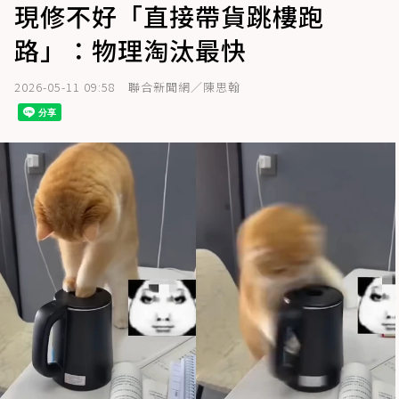
現修不好「直接帶貨跳樓跑
路」：物理淘汰最快
2026-05-11 09:58
聯合新聞網／陳思翰