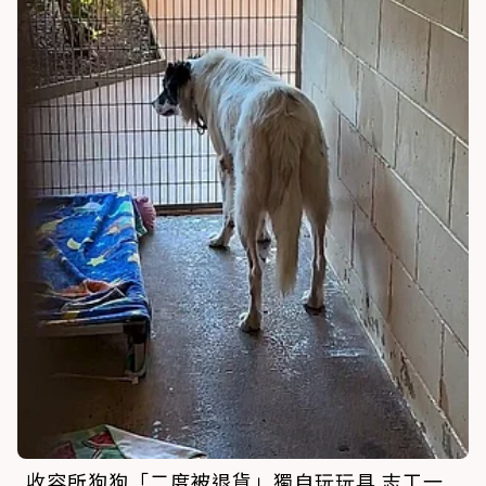
收容所狗狗「二度被退貨」獨自玩玩具 志工一