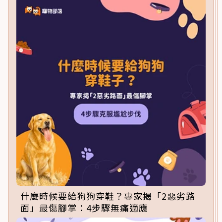
什麼時候要給狗狗穿鞋？專家揭「2惡劣路
面」最傷腳掌：4步驟無痛適應