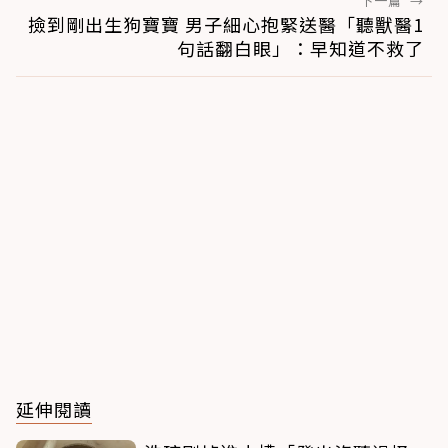
下一篇
→
撿到剛出生狗寶寶 男子細心抱緊送醫「聽獸醫1
句話翻白眼」：早知道不救了
延伸閱讀