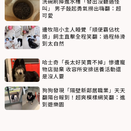
洗碗刷掉進水槽「發出沒聽過怪
叫」 男子鼓起勇氣撈出嗨翻：超
可愛
邊牧陪小主人睡覺「順便霸佔枕
頭」飼主直擊全程笑翻：過程絲滑
到太自然
哈士奇「長太好笑賣不掉」慘遭寵
物店拋棄 收容所安排送養活動還
是沒人要
狗狗發現「隔壁新鄰居職業」天天
翻陽台報到！超爽模樣網笑翻：進
到遊樂園