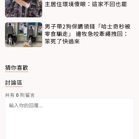
主居住環境傻眼：這家不回也罷
男子帶2狗保鑣領錢「哈士奇秒被
零食騙走」 邊牧急咬牽繩拽回：
笨死了快過來
猜你喜歡
討論區
共有
0
則留言