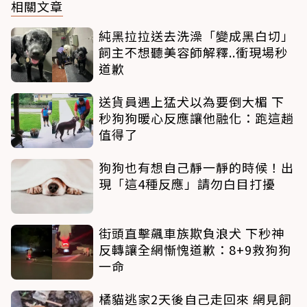
相關文章
純黑拉拉送去洗澡「變成黑白切」
飼主不想聽美容師解釋..衝現場秒
道歉
送貨員遇上猛犬以為要倒大楣 下
秒狗狗暖心反應讓他融化：跑這趟
值得了
狗狗也有想自己靜一靜的時候！出
現「這4種反應」請勿白目打擾
街頭直擊飆車族欺負浪犬 下秒神
反轉讓全網慚愧道歉：8+9救狗狗
一命
橘貓逃家2天後自己走回來 網見飼