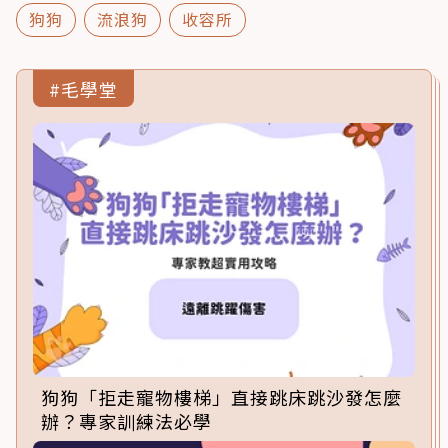
狗狗
流浪狗
收容所
#毛學堂
狗狗「拒走寵物樓梯」直接跳床跳沙發怎麼
辦？專家訓練法必學