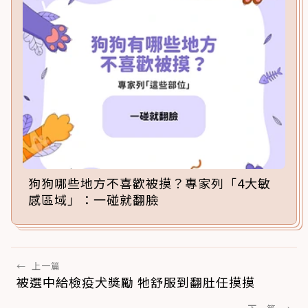
狗狗哪些地方不喜歡被摸？專家列「4大敏
感區域」：一碰就翻臉
←
上一篇
被選中給檢疫犬獎勵 牠舒服到翻肚任摸摸