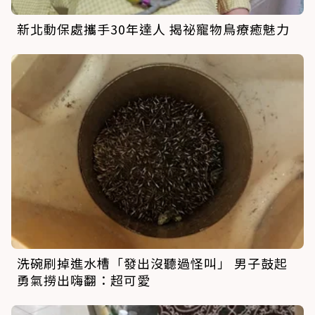
新北動保處攜手30年達人 揭祕寵物鳥療癒魅力
洗碗刷掉進水槽「發出沒聽過怪叫」 男子鼓起
勇氣撈出嗨翻：超可愛