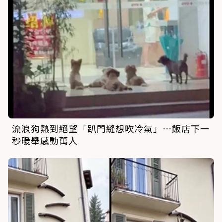
流浪狗熱到絕望「趴門縫想吹冷氣」…飯店下一
秒暖舉感動萬人