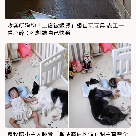
收容所狗狗「二度被退貨」獨自玩玩具 志工一
看心碎：牠想讓自己快樂
邊牧陪小主人睡覺「順便霸佔枕頭」飼主直擊全