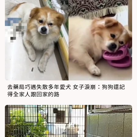
去藥局巧遇失散多年愛犬 女子淚崩：狗狗還記
得全家人跟回家的路