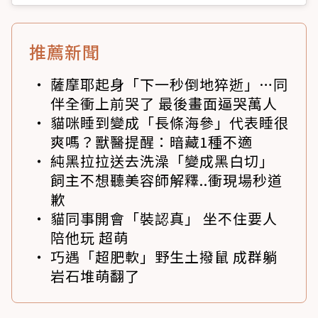
推薦新聞
薩摩耶起身「下一秒倒地猝逝」…同
伴全衝上前哭了 最後畫面逼哭萬人
貓咪睡到變成「長條海參」代表睡很
爽嗎？獸醫提醒：暗藏1種不適
純黑拉拉送去洗澡「變成黑白切」
飼主不想聽美容師解釋..衝現場秒道
歉
貓同事開會「裝認真」 坐不住要人
陪他玩 超萌
巧遇「超肥軟」野生土撥鼠 成群躺
岩石堆萌翻了