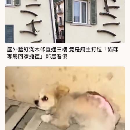
屋外牆釘滿木條直通三樓 竟是飼主打造「貓咪
專屬回家捷徑」鄰居看傻