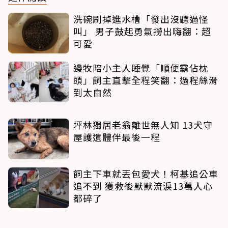
洗碗刷掉進水槽「發出沒聽過怪
叫」 男子鼓起勇氣撈出嗨翻：超
可愛
邊牧陪小主人睡覺「順便霸佔枕
頭」飼主直擊全程笑翻：過程絲滑
到太自然
坪林獨居老翁離世無人知 13犬守
屋護遺體伴最後一程
飼主下車就丟包愛犬！柯基追公車
追不到 獲救後默默流淚13萬人心
都碎了