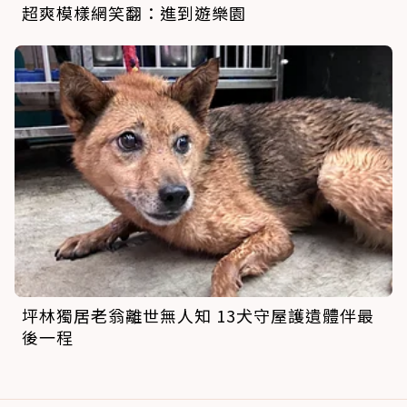
超爽模樣網笑翻：進到遊樂園
坪林獨居老翁離世無人知 13犬守屋護遺體伴最
後一程