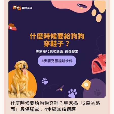
什麼時候要給狗狗穿鞋？專家揭「2惡劣路
面」最傷腳掌：4步驟無痛適應