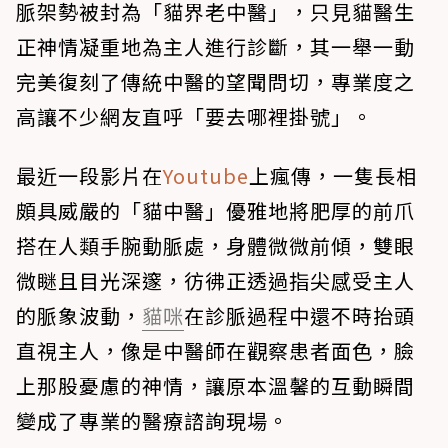
脈架勢被封為「貓界老中醫」，只見貓醫生
正神情凝重地為主人進行診斷，其一舉一動
完美復刻了傳統中醫的望聞問切，專業度之
高讓不少網友直呼「要去哪裡掛號」。
最近一段影片在
Youtube
上瘋傳，一隻長相
頗具威嚴的「貓中醫」優雅地將肥厚的前爪
搭在人類手腕動脈處，身體微微前傾，雙眼
微瞇且目光深邃，彷彿正透過指尖感受主人
的脈象波動，
貓咪
在診脈過程中還不時抬頭
直視主人，像是中醫師在觀察患者面色，臉
上那股憂慮的神情，讓原本溫馨的互動瞬間
變成了專業的醫療諮詢現場。