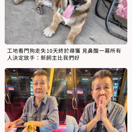
工地看門狗走失10天終於尋獲 見鼻酸一幕所有
人決定放手：新飼主比我們好