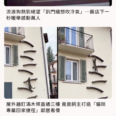
流浪狗熱到絕望「趴門縫想吹冷氣」…飯店下一
秒暖舉感動萬人
屋外牆釘滿木條直通三樓 竟是飼主打造「貓咪
專屬回家捷徑」鄰居看傻