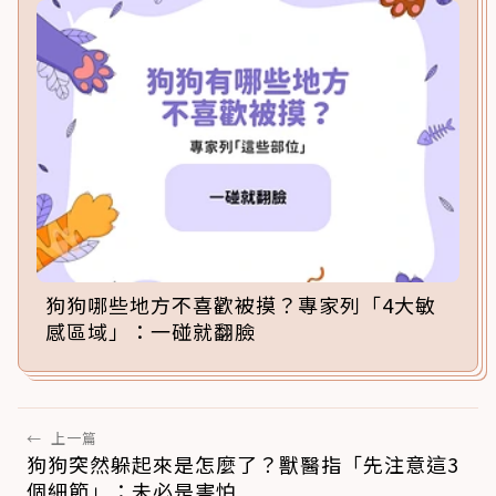
狗狗哪些地方不喜歡被摸？專家列「4大敏
感區域」：一碰就翻臉
←
上一篇
狗狗突然躲起來是怎麼了？獸醫指「先注意這3
個細節」：未必是害怕