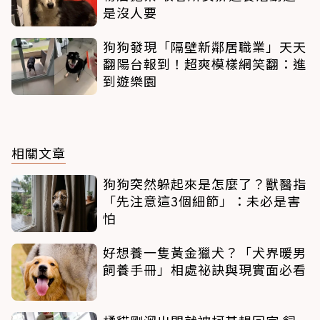
是沒人要
狗狗發現「隔壁新鄰居職業」天天
翻陽台報到！超爽模樣網笑翻：進
到遊樂園
相關文章
狗狗突然躲起來是怎麼了？獸醫指
「先注意這3個細節」：未必是害
怕
好想養一隻黃金獵犬？「犬界暖男
飼養手冊」相處祕訣與現實面必看