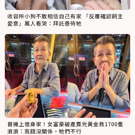
收容所小狗不敢相信自己有家 「反覆確認飼主
愛意」萬人看哭：拜託善待牠
曾擁上億身家！女富豪破產賣光黃金救1700隻
浪浪：我餓沒關係，牠們不行