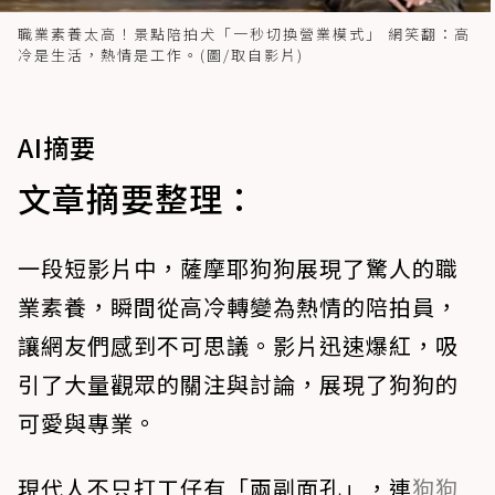
職業素養太高！景點陪拍犬「一秒切換營業模式」 網笑翻：高
冷是生活，熱情是工作。(圖/取自影片)
AI摘要
文章摘要整理：
一段短影片中，薩摩耶狗狗展現了驚人的職
業素養，瞬間從高冷轉變為熱情的陪拍員，
讓網友們感到不可思議。影片迅速爆紅，吸
引了大量觀眾的關注與討論，展現了狗狗的
可愛與專業。
現代人不只打工仔有「兩副面孔」，連
狗狗