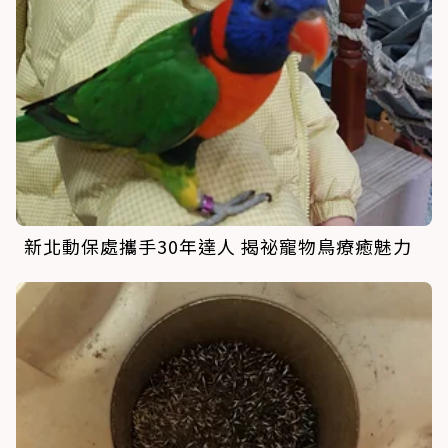
新北動保處攜手30年達人 揭祕寵物鳥療癒魅力