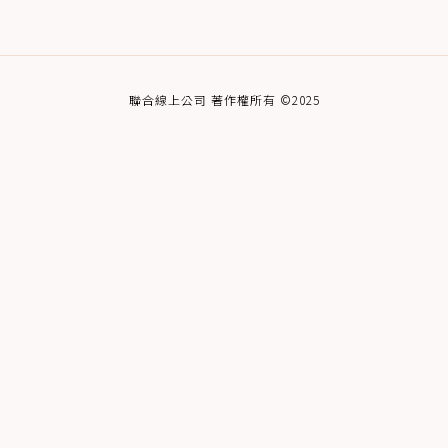
聯合線上公司 著作權所有 ©2025