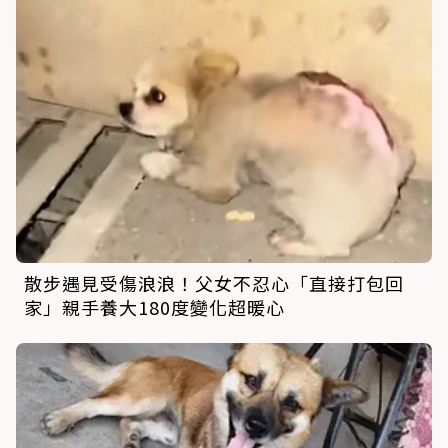
散步遇見受傷浪浪！父女不忍心「直接打包回
家」親手養大180度變化超暖心