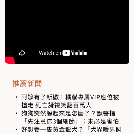
推薦新聞
阿嬤有了新歡！橘貓專屬VIP座位被
搶走 死亡凝視笑翻百萬人
狗狗突然躲起來是怎麼了？獸醫指
「先注意這3個細節」：未必是害怕
好想養一隻黃金獵犬？「犬界暖男飼