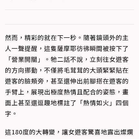
然而，精彩的就在下一秒。隨著鏡頭外的主
人一聲提醒，這隻薩摩耶彷彿瞬間被按下了
「營業開關」。牠二話不說，立刻往女遊客
的方向挪動，不僅將毛茸茸的大頭緊緊貼在
遊客的臉頰旁，甚至還伸出前腳搭在遊客的
手臂上，展現出極度熱情且配合的姿態，畫
面上甚至還逗趣地標註了「熱情如火」四個
字。
這180度的大轉變，讓女遊客驚喜地露出燦爛