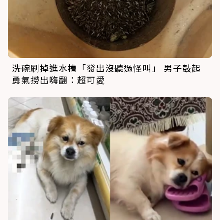
洗碗刷掉進水槽「發出沒聽過怪叫」 男子鼓起
勇氣撈出嗨翻：超可愛