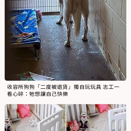
收容所狗狗「二度被退貨」獨自玩玩具 志工一
看心碎：牠想讓自己快樂