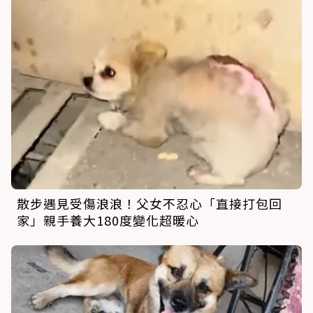
散步遇見受傷浪浪！父女不忍心「直接打包回
家」親手養大180度變化超暖心