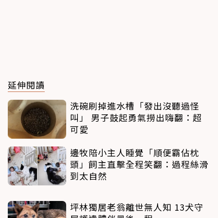
延伸閱讀
洗碗刷掉進水槽「發出沒聽過怪
叫」 男子鼓起勇氣撈出嗨翻：超
可愛
邊牧陪小主人睡覺「順便霸佔枕
頭」飼主直擊全程笑翻：過程絲滑
到太自然
坪林獨居老翁離世無人知 13犬守