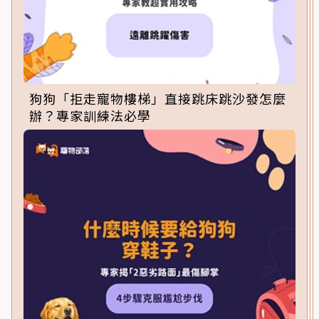
狗狗「拒走寵物樓梯」直接跳床跳沙發怎麼
辦？專家訓練法必學