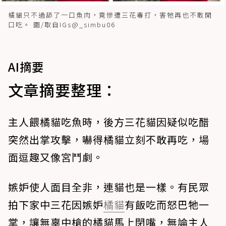
橘貓只不過舔了一口魚肉，竟慘遭三花毒打，害牠再也不敢開
口吃。 圖/取自IGs@_simbu06
AI摘要
文章摘要整理：
主人餵橘貓吃魚時，後方三花貓因疑似吃醋
突然出掌攻擊，嚇得橘貓立刻不敢再吃，場
面逗趣又像宮鬥劇。
嫉妒使人面目全非，連貓也是一樣。有民眾
拍下家中三花因嫉妒
橘貓
有飯吃而怒巴牠一
掌，讓無辜中槍的橘貓馬上閉嘴，無論主人