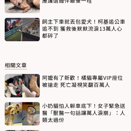
屋護遺體伴最後一程
飼主下車就丟包愛犬！柯基追公車
追不到 獲救後默默流淚13萬人心
都碎了
相關文章
阿嬤有了新歡！橘貓專屬VIP座位
被搶走 死亡凝視笑翻百萬人
小奶貓怕人躲車底下！女子緊急送
醫「獸醫一句話讓萬人淚崩」：人
類太過份