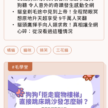
狗聽 令人意外的奇蹟發生感動全網
貓皇剃毛途中見到上帝！全程閉眼冥
想原地升天超享受 9千萬人笑翻
貓頭鷹揮手向人類求救！真相讓全網
心碎：從沒看過這種情況
橘貓
貓咪
搞笑
三花貓
#毛學堂