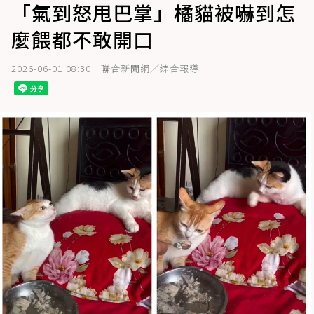
「氣到怒甩巴掌」橘貓被嚇到怎
麼餵都不敢開口
2026-06-01 08:30
聯合新聞網／綜合報導