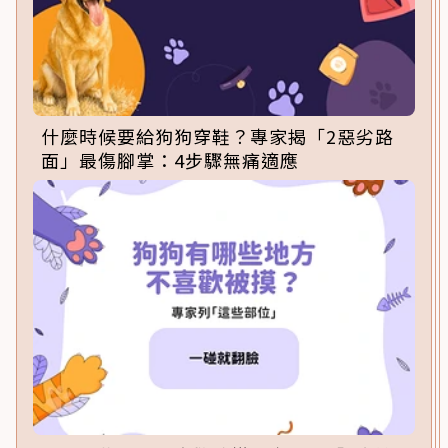
什麼時候要給狗狗穿鞋？專家揭「2惡劣路
面」最傷腳掌：4步驟無痛適應