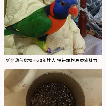
新北動保處攜手30年達人 揭祕寵物鳥療癒魅力