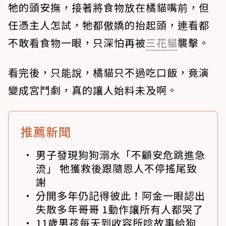
牠的頭安撫，接著將食物放在橘貓嘴前，但
任憑主人怎試，牠都傲嬌的抬起頭，連看都
不敢看食物一眼，只深怕再被
三花貓
襲擊。
看完後，只能說，橘貓只不過吃口飯，竟演
變成宮鬥劇，真的讓人始料未及啊。
推薦新聞
男子發現狗狗溺水「不顧安危跳進急
流」 牠獲救後跟隨恩人不停搖尾致
謝
分開多年仍記得彼此！阿金一眼認出
失散多年哥哥 1動作讓所有人都哭了
11歲男孩每天到收容所唸故事給狗