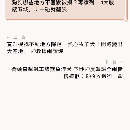
狗狗哪些地方不喜歡被摸？專家列「4大敏
感區域」：一碰就翻臉
←
上一篇
直升機找不到地方降落…熱心牧羊犬「開路變出
大空地」 神救援網讚爆
下一篇
→
街頭直擊飆車族欺負浪犬 下秒神反轉讓全網慚
愧道歉：8+9救狗狗一命