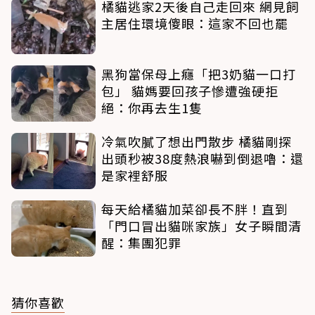
橘貓逃家2天後自己走回來 網見飼
主居住環境傻眼：這家不回也罷
黑狗當保母上癮「把3奶貓一口打
包」 貓媽要回孩子慘遭強硬拒
絕：你再去生1隻
冷氣吹膩了想出門散步 橘貓剛探
出頭秒被38度熱浪嚇到倒退嚕：還
是家裡舒服
每天給橘貓加菜卻長不胖！直到
「門口冒出貓咪家族」女子瞬間清
醒：集團犯罪
猜你喜歡