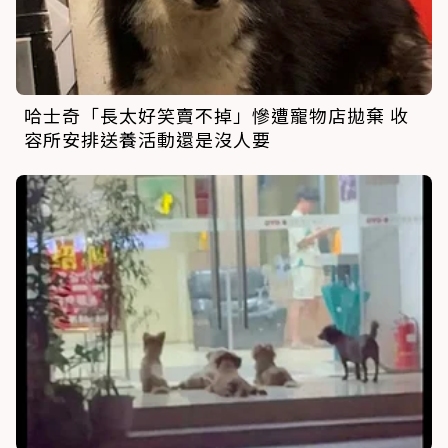
哈士奇「長太好笑賣不掉」慘遭寵物店拋棄 收
容所安排送養活動還是沒人要