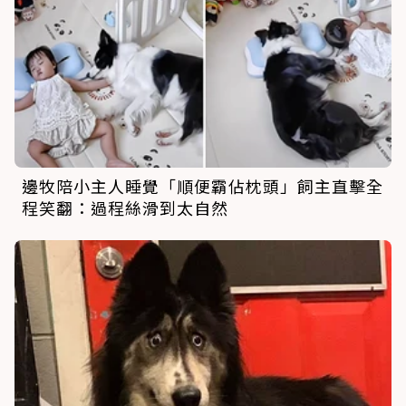
邊牧陪小主人睡覺「順便霸佔枕頭」飼主直擊全
程笑翻：過程絲滑到太自然