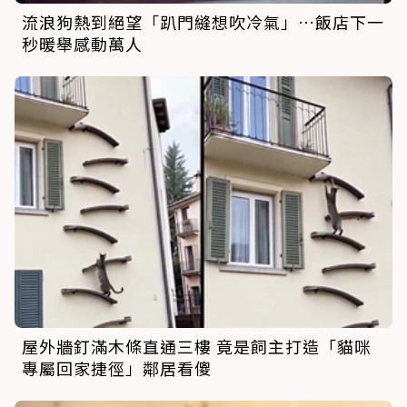
流浪狗熱到絕望「趴門縫想吹冷氣」…飯店下一
秒暖舉感動萬人
屋外牆釘滿木條直通三樓 竟是飼主打造「貓咪
專屬回家捷徑」鄰居看傻