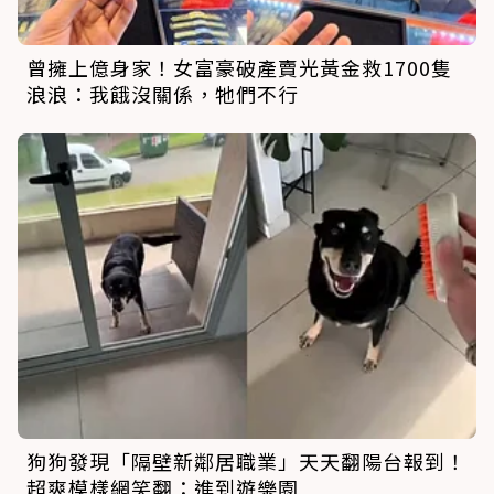
曾擁上億身家！女富豪破產賣光黃金救1700隻
浪浪：我餓沒關係，牠們不行
狗狗發現「隔壁新鄰居職業」天天翻陽台報到！
超爽模樣網笑翻：進到遊樂園