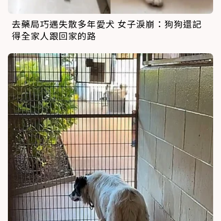
去藥局巧遇失散多年愛犬 女子淚崩：狗狗還記
得全家人跟回家的路