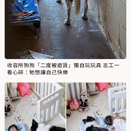
收容所狗狗「二度被退貨」獨自玩玩具 志工一
看心碎：牠想讓自己快樂