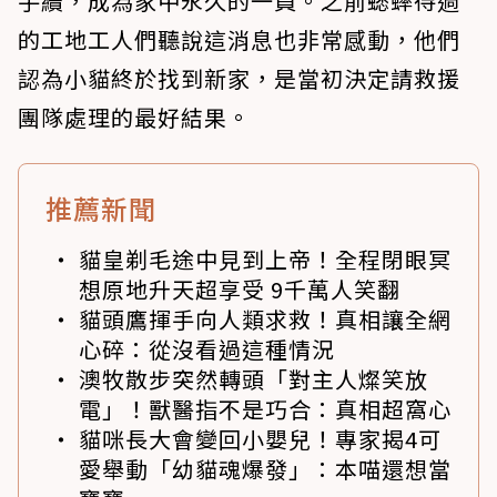
手續，成為家中永久的一員。之前蟋蟀待過
的工地工人們聽說這消息也非常感動，他們
認為小貓終於找到新家，是當初決定請救援
團隊處理的最好結果。
推薦新聞
貓皇剃毛途中見到上帝！全程閉眼冥
想原地升天超享受 9千萬人笑翻
貓頭鷹揮手向人類求救！真相讓全網
心碎：從沒看過這種情況
澳牧散步突然轉頭「對主人燦笑放
電」！獸醫指不是巧合：真相超窩心
貓咪長大會變回小嬰兒！專家揭4可
愛舉動「幼貓魂爆發」：本喵還想當