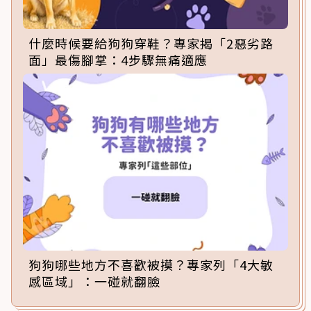
什麼時候要給狗狗穿鞋？專家揭「2惡劣路
面」最傷腳掌：4步驟無痛適應
狗狗哪些地方不喜歡被摸？專家列「4大敏
感區域」：一碰就翻臉