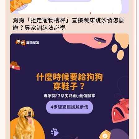
狗狗「拒走寵物樓梯」直接跳床跳沙發怎麼
辦？專家訓練法必學