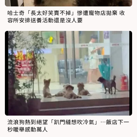
哈士奇「長太好笑賣不掉」慘遭寵物店拋棄 收
容所安排送養活動還是沒人要
流浪狗熱到絕望「趴門縫想吹冷氣」…飯店下一
秒暖舉感動萬人