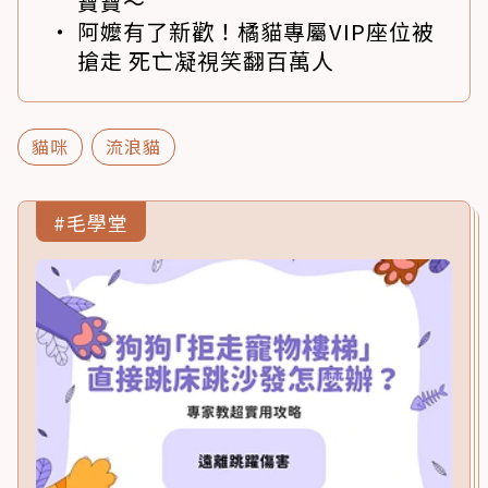
寶寶～
阿嬤有了新歡！橘貓專屬VIP座位被
搶走 死亡凝視笑翻百萬人
貓咪
流浪貓
#毛學堂