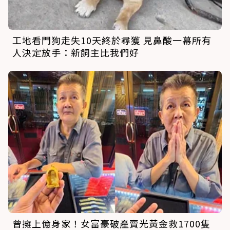
工地看門狗走失10天終於尋獲 見鼻酸一幕所有
人決定放手：新飼主比我們好
曾擁上億身家！女富豪破產賣光黃金救1700隻