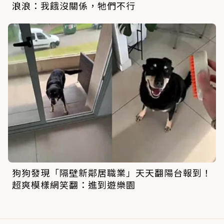
浪浪：我餓沒關係，牠們不行
狗狗發現「隔壁新鄰居職業」天天翻陽台報到！
超爽模樣網笑翻：進到遊樂園