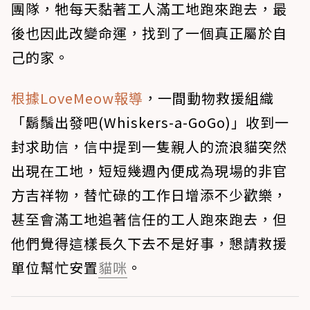
團隊，牠每天黏著工人滿工地跑來跑去，最
後也因此改變命運，找到了一個真正屬於自
己的家。
根據LoveMeow報導
，一間動物救援組織
「鬍鬚出發吧(Whiskers-a-GoGo)」收到一
封求助信，信中提到一隻親人的流浪貓突然
出現在工地，短短幾週內便成為現場的非官
方吉祥物，替忙碌的工作日增添不少歡樂，
甚至會滿工地追著信任的工人跑來跑去，但
他們覺得這樣長久下去不是好事，懇請救援
單位幫忙安置
貓咪
。