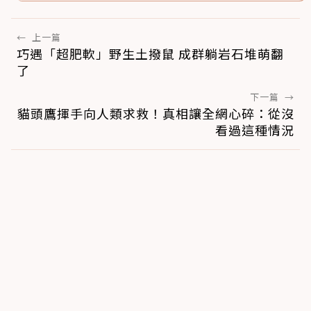
←
上一篇
巧遇「超肥軟」野生土撥鼠 成群躺岩石堆萌翻
了
下一篇
→
貓頭鷹揮手向人類求救！真相讓全網心碎：從沒
看過這種情況