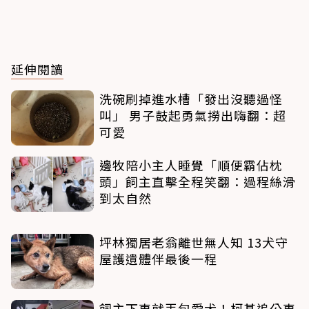
延伸閱讀
洗碗刷掉進水槽「發出沒聽過怪
叫」 男子鼓起勇氣撈出嗨翻：超
可愛
邊牧陪小主人睡覺「順便霸佔枕
頭」飼主直擊全程笑翻：過程絲滑
到太自然
坪林獨居老翁離世無人知 13犬守
屋護遺體伴最後一程
飼主下車就丟包愛犬！柯基追公車