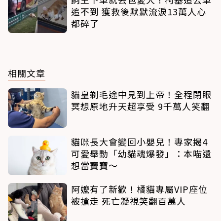
追不到 獲救後默默流淚13萬人心
都碎了
相關文章
貓皇剃毛途中見到上帝！全程閉眼
冥想原地升天超享受 9千萬人笑翻
貓咪長大會變回小嬰兒！專家揭4
可愛舉動「幼貓魂爆發」：本喵還
想當寶寶～
阿嬤有了新歡！橘貓專屬VIP座位
被搶走 死亡凝視笑翻百萬人