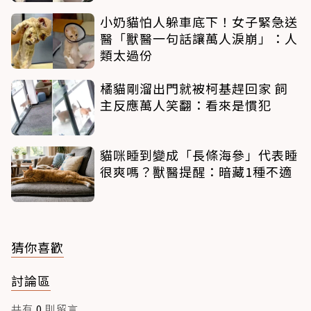
小奶貓怕人躲車底下！女子緊急送
醫「獸醫一句話讓萬人淚崩」：人
類太過份
橘貓剛溜出門就被柯基趕回家 飼
主反應萬人笑翻：看來是慣犯
貓咪睡到變成「長條海參」代表睡
很爽嗎？獸醫提醒：暗藏1種不適
猜你喜歡
討論區
共有
0
則留言