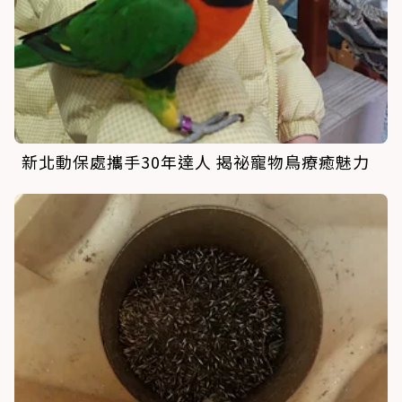
新北動保處攜手30年達人 揭祕寵物鳥療癒魅力