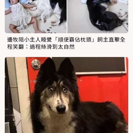
邊牧陪小主人睡覺「順便霸佔枕頭」飼主直擊全
程笑翻：過程絲滑到太自然