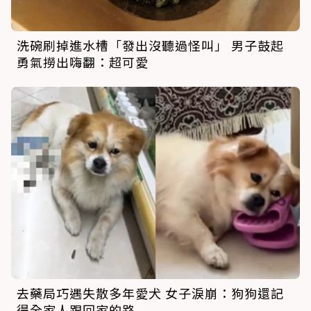
洗碗刷掉進水槽「發出沒聽過怪叫」 男子鼓起
勇氣撈出嗨翻：超可愛
去藥局巧遇失散多年愛犬 女子淚崩：狗狗還記
得全家人跟回家的路