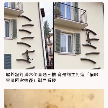
屋外牆釘滿木條直通三樓 竟是飼主打造「貓咪
專屬回家捷徑」鄰居看傻