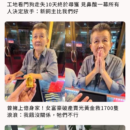
工地看門狗走失10天終於尋獲 見鼻酸一幕所有
人決定放手：新飼主比我們好
曾擁上億身家！女富豪破產賣光黃金救1700隻
浪浪：我餓沒關係，牠們不行