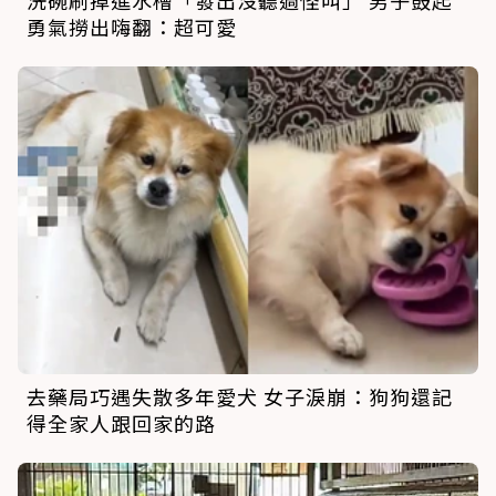
洗碗刷掉進水槽「發出沒聽過怪叫」 男子鼓起
勇氣撈出嗨翻：超可愛
去藥局巧遇失散多年愛犬 女子淚崩：狗狗還記
得全家人跟回家的路