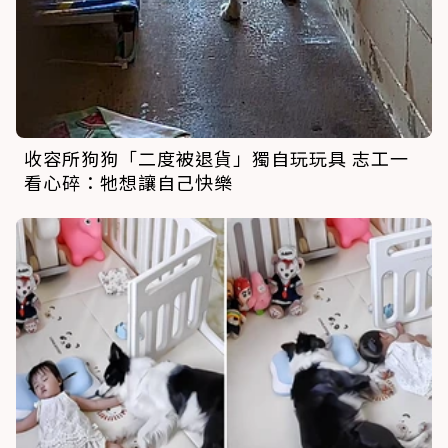
收容所狗狗「二度被退貨」獨自玩玩具 志工一
看心碎：牠想讓自己快樂