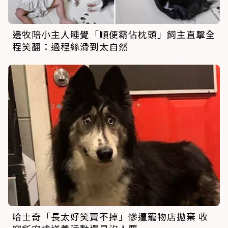
邊牧陪小主人睡覺「順便霸佔枕頭」飼主直擊全
程笑翻：過程絲滑到太自然
哈士奇「長太好笑賣不掉」慘遭寵物店拋棄 收