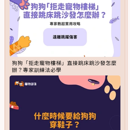
狗狗「拒走寵物樓梯」直接跳床跳沙發怎麼
辦？專家訓練法必學