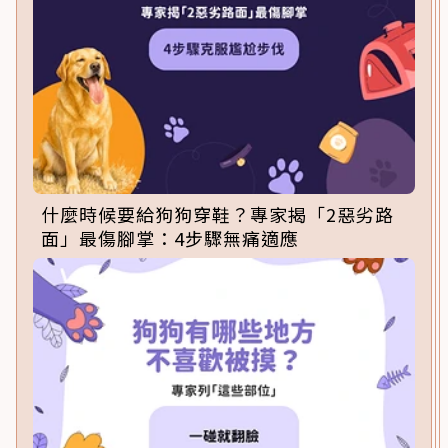
什麼時候要給狗狗穿鞋？專家揭「2惡劣路
面」最傷腳掌：4步驟無痛適應