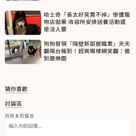
哈士奇「長太好笑賣不掉」慘遭寵
物店拋棄 收容所安排送養活動還
是沒人要
狗狗發現「隔壁新鄰居職業」天天
翻陽台報到！超爽模樣網笑翻：進
到遊樂園
猜你喜歡
討論區
共有
0
則留言