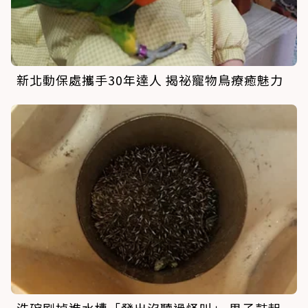
新北動保處攜手30年達人 揭祕寵物鳥療癒魅力