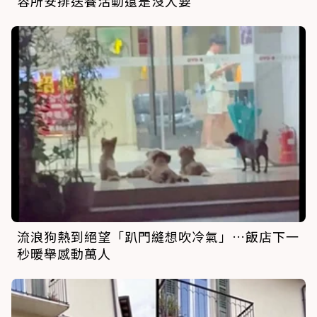
容所安排送養活動還是沒人要
流浪狗熱到絕望「趴門縫想吹冷氣」…飯店下一
秒暖舉感動萬人