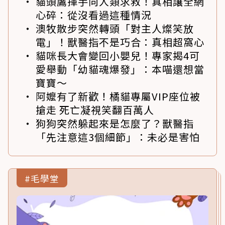
貓頭鷹揮手向人類求救！真相讓全網
心碎：從沒看過這種情況
澳牧散步突然轉頭「對主人燦笑放
電」！獸醫指不是巧合：真相超窩心
貓咪長大會變回小嬰兒！專家揭4可
愛舉動「幼貓魂爆發」：本喵還想當
寶寶～
阿嬤有了新歡！橘貓專屬VIP座位被
搶走 死亡凝視笑翻百萬人
狗狗突然躲起來是怎麼了？獸醫指
「先注意這3個細節」：未必是害怕
#毛學堂