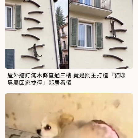
屋外牆釘滿木條直通三樓 竟是飼主打造「貓咪
專屬回家捷徑」鄰居看傻