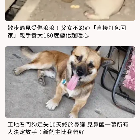
散步遇見受傷浪浪！父女不忍心「直接打包回
家」親手養大180度變化超暖心
工地看門狗走失10天終於尋獲 見鼻酸一幕所有
人決定放手：新飼主比我們好