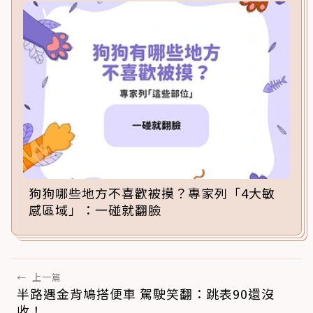
狗狗哪些地方不喜歡被摸？專家列「4大敏
感區域」：一碰就翻臉
←
上一篇
半路遇金背鳩搭便車 駕駛笑翻：跳表90還沒
收！