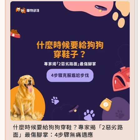
什麼時候要給狗狗穿鞋？專家揭「2惡劣路
面」最傷腳掌：4步驟無痛適應