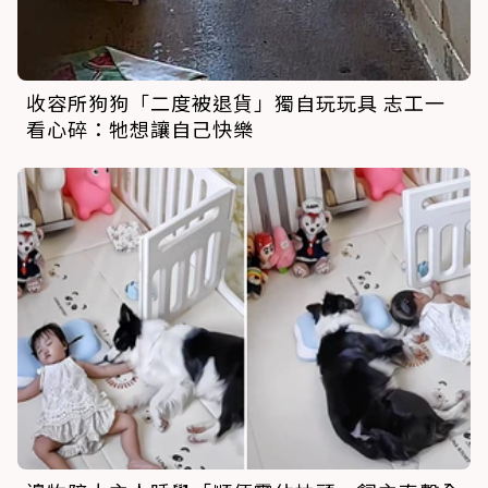
收容所狗狗「二度被退貨」獨自玩玩具 志工一
看心碎：牠想讓自己快樂