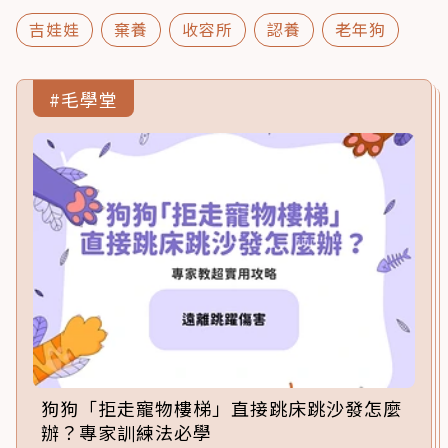
吉娃娃
棄養
收容所
認養
老年狗
#毛學堂
狗狗「拒走寵物樓梯」直接跳床跳沙發怎麼
辦？專家訓練法必學