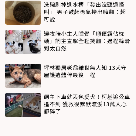
洗碗刷掉進水槽「發出沒聽過怪
叫」 男子鼓起勇氣撈出嗨翻：超
可愛
邊牧陪小主人睡覺「順便霸佔枕
頭」飼主直擊全程笑翻：過程絲滑
到太自然
坪林獨居老翁離世無人知 13犬守
屋護遺體伴最後一程
飼主下車就丟包愛犬！柯基追公車
追不到 獲救後默默流淚13萬人心
都碎了