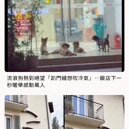
流浪狗熱到絕望「趴門縫想吹冷氣」…飯店下一
秒暖舉感動萬人