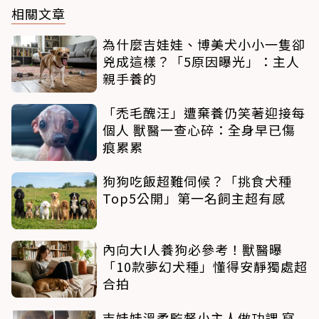
相關文章
為什麼吉娃娃、博美犬小小一隻卻
兇成這樣？「5原因曝光」：主人
親手養的
「禿毛醜汪」遭棄養仍笑著迎接每
個人 獸醫一查心碎：全身早已傷
痕累累
狗狗吃飯超難伺候？「挑食犬種
Top5公開」第一名飼主超有感
內向大I人養狗必參考！獸醫曝
「10款夢幻犬種」懂得安靜獨處超
合拍
吉娃娃溫柔監督小主人做功課 寫