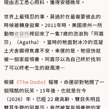
現由志工悉心照料，獲得安穩晚年。
世界上最殘忍的事，莫過於在最需要彼此的
時候被轉身拋棄。2011年時，美國德州一所
動物
收容所
裡迎來了一隻7歲的流浪狗「阿嘉
莎」（Agatha）。當時的牠面對冰冷的混凝
土犬舍顯得焦慮不安，幸運的是，牠很快就
被一個家庭領養，阿嘉莎以為自己終於找到
了可以終老一生的避風港…
根據
《The Dodo》
報導，命運卻對牠開了一
個殘酷的玩笑，15年後，也就是在今
（2026）年，已經 22 歲高齡、雙目失明且
雙耳失聰的阿嘉莎，竟然被當年領養牠的家