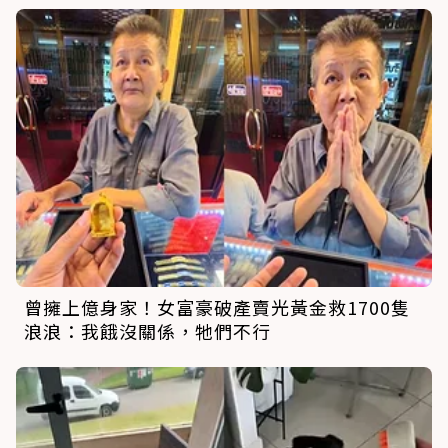
曾擁上億身家！女富豪破產賣光黃金救1700隻
浪浪：我餓沒關係，牠們不行