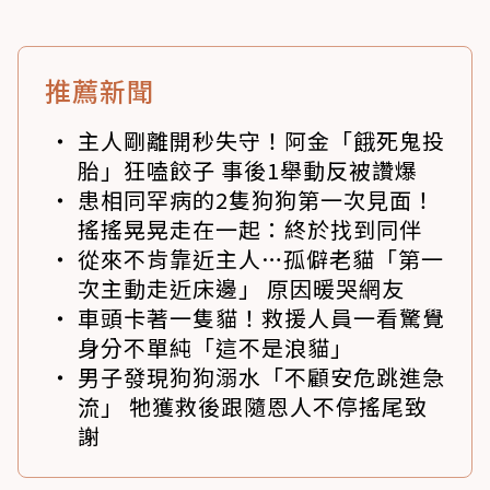
推薦新聞
主人剛離開秒失守！阿金「餓死鬼投
胎」狂嗑餃子 事後1舉動反被讚爆
患相同罕病的2隻狗狗第一次見面！
搖搖晃晃走在一起：終於找到同伴
從來不肯靠近主人…孤僻老貓「第一
次主動走近床邊」 原因暖哭網友
車頭卡著一隻貓！救援人員一看驚覺
身分不單純「這不是浪貓」
男子發現狗狗溺水「不顧安危跳進急
流」 牠獲救後跟隨恩人不停搖尾致
謝