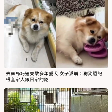
去藥局巧遇失散多年愛犬 女子淚崩：狗狗還記
得全家人跟回家的路