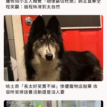
邊牧陪小主人睡覺「順便霸佔枕頭」飼主直擊全
程笑翻：過程絲滑到太自然
哈士奇「長太好笑賣不掉」慘遭寵物店拋棄 收
容所安排送養活動還是沒人要