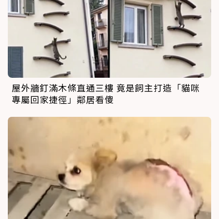
屋外牆釘滿木條直通三樓 竟是飼主打造「貓咪
專屬回家捷徑」鄰居看傻