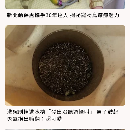
新北動保處攜手30年達人 揭祕寵物鳥療癒魅力
洗碗刷掉進水槽「發出沒聽過怪叫」 男子鼓起
勇氣撈出嗨翻：超可愛