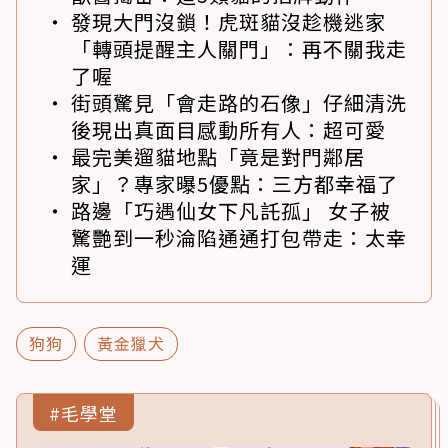
發現大門沒鎖！虎斑貓沒趁機逃家
「轉頭提醒主人關門」：再不關我走
了喔
街頭驚見「會走路的石像」仔細清洗
後現出真面目感動所有人：超可愛
最完美遛貓地點「竟是對門鄰居
家」？專家曝5優點：三方都幸福了
路邊「巧遇仙女下凡託孤」 女子被
驚艷到一秒淪陷通通打包帶走：太幸
運
狗狗
黃金獵犬
#毛學堂