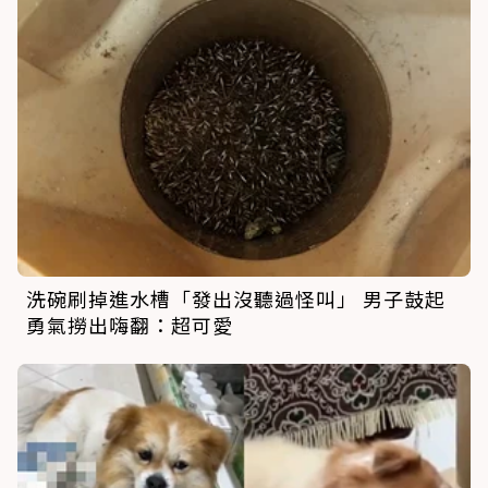
洗碗刷掉進水槽「發出沒聽過怪叫」 男子鼓起
勇氣撈出嗨翻：超可愛