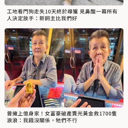
工地看門狗走失10天終於尋獲 見鼻酸一幕所有
人決定放手：新飼主比我們好
曾擁上億身家！女富豪破產賣光黃金救1700隻
浪浪：我餓沒關係，牠們不行