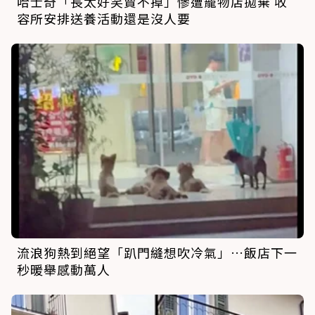
哈士奇「長太好笑賣不掉」慘遭寵物店拋棄 收
容所安排送養活動還是沒人要
流浪狗熱到絕望「趴門縫想吹冷氣」…飯店下一
秒暖舉感動萬人