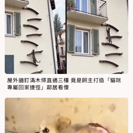
屋外牆釘滿木條直通三樓 竟是飼主打造「貓咪
專屬回家捷徑」鄰居看傻