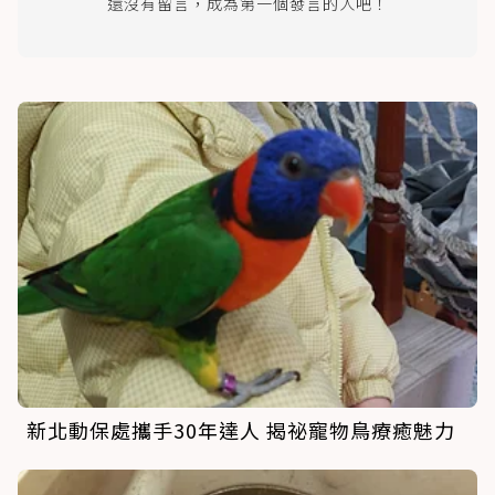
還沒有留言，成為第一個發言的人吧！
新北動保處攜手30年達人 揭祕寵物鳥療癒魅力