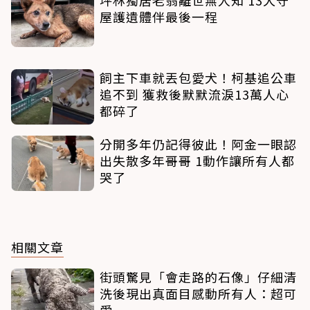
坪林獨居老翁離世無人知 13犬守
屋護遺體伴最後一程
飼主下車就丟包愛犬！柯基追公車
追不到 獲救後默默流淚13萬人心
都碎了
分開多年仍記得彼此！阿金一眼認
出失散多年哥哥 1動作讓所有人都
哭了
相關文章
街頭驚見「會走路的石像」仔細清
洗後現出真面目感動所有人：超可