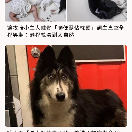
邊牧陪小主人睡覺「順便霸佔枕頭」飼主直擊全
程笑翻：過程絲滑到太自然