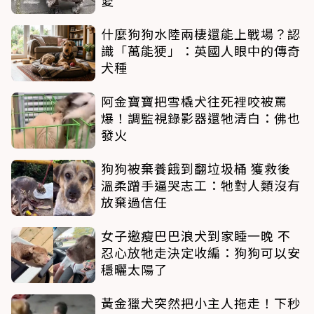
愛
什麼狗狗水陸兩棲還能上戰場？認
識「萬能㹴」：英國人眼中的傳奇
犬種
阿金寶寶把雪橇犬往死裡咬被罵
爆！調監視錄影器還牠清白：佛也
發火
狗狗被棄養餓到翻垃圾桶 獲救後
溫柔蹭手逼哭志工：牠對人類沒有
放棄過信任
女子邀瘦巴巴浪犬到家睡一晚 不
忍心放牠走決定收編：狗狗可以安
穩曬太陽了
黃金獵犬突然把小主人拖走！下秒