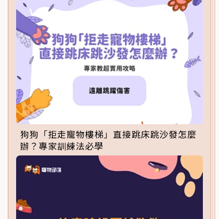
狗狗「拒走寵物樓梯」直接跳床跳沙發怎麼
辦？專家訓練法必學