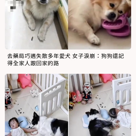
去藥局巧遇失散多年愛犬 女子淚崩：狗狗還記
得全家人跟回家的路