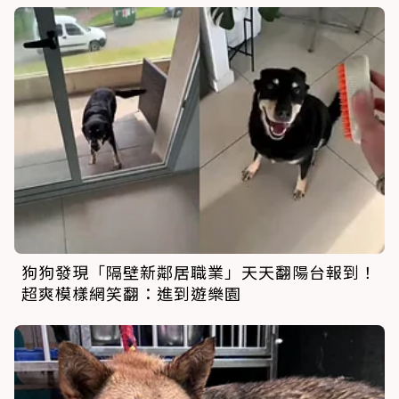
狗狗發現「隔壁新鄰居職業」天天翻陽台報到！
超爽模樣網笑翻：進到遊樂園