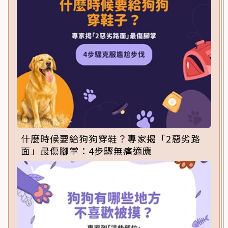
什麼時候要給狗狗穿鞋？專家揭「2惡劣路
面」最傷腳掌：4步驟無痛適應