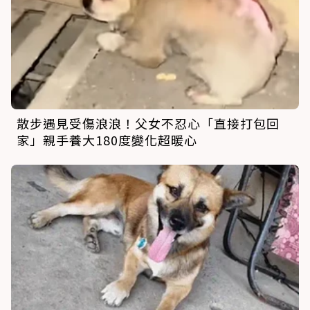
散步遇見受傷浪浪！父女不忍心「直接打包回
家」親手養大180度變化超暖心