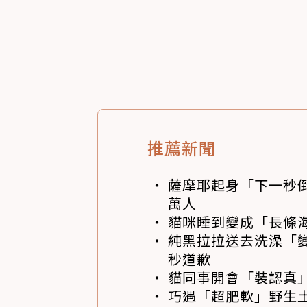
推薦新聞
薩摩耶起身「下一秒
萬人
貓咪睡到變成「長條
純黑拉拉送去洗澡「變
秒道歉
貓同事開會「裝認真」
巧遇「超肥軟」野生土