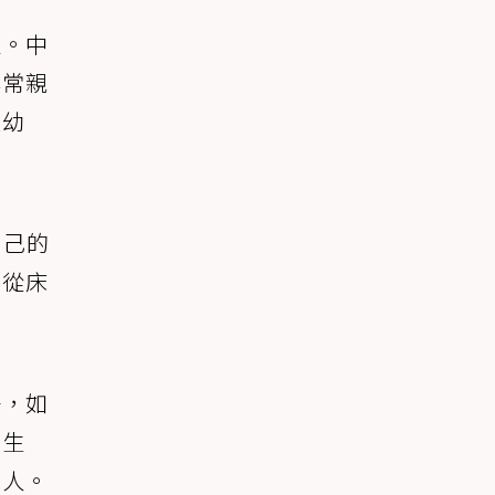
違。中
非常親
途幼
自己的
曼從床
子，如
的生
家人。