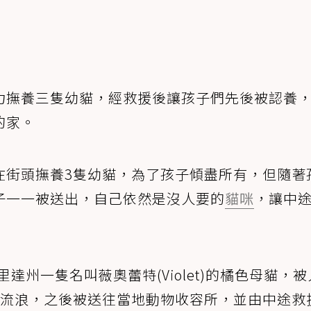
力撫養三隻幼貓，經救援後讓孩子們先後被認養
的家。
在街頭撫養3隻幼貓，為了孩子傾盡所有，但隨著
子一一被送出，自己依然是沒人要的
貓咪
，讓中
達州一隻名叫薇奧蕾特(Violet)的橘色母貓，
頭流浪，之後被送往當地動物收容所，並由中途救