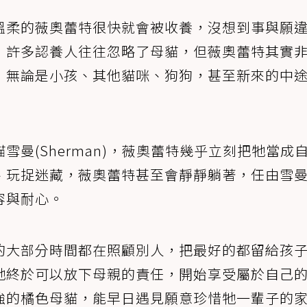
溫柔的薇奧蕾特很快就會被收養，沒想到事與願
，許多認養人往往忽略了母貓，但薇奧蕾特其實
，無論是小孩、其他貓咪、狗狗，甚至新來的中
曼(Sherman)，薇奧蕾特幾乎立刻把牠當成
、玩捉迷藏，薇奧蕾特甚至會靜靜躺著，任由雪
容與耐心。
的大部分時間都在照顧別人，把最好的都留給孩
牠終於可以放下母親的責任，開始享受屬於自己
強的橘色母貓，能早日遇見願意珍惜牠一輩子的