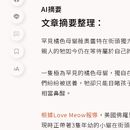
AI摘要
文章摘要整理：
罕見橘色母貓薇奧蕾特在街頭獨
親人的牠如今仍在等待屬於自己
一隻極為罕見的橘色母貓，獨自
們紛紛被送養，牠卻只能目睹孩
相當鼻酸。
根據Love Meow報導
，美國佛羅里
現時正帶著3隻年幼的小貓在街