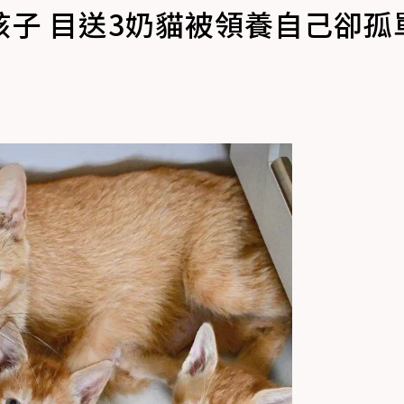
子 目送3奶貓被領養自己卻孤