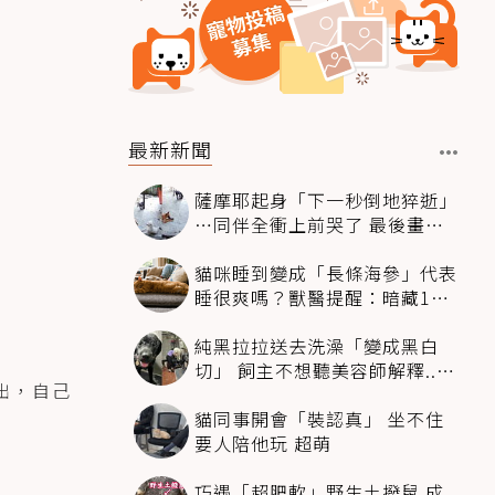
最新新聞
薩摩耶起身「下一秒倒地猝逝」
…同伴全衝上前哭了 最後畫面
逼哭萬人
貓咪睡到變成「長條海參」代表
睡很爽嗎？獸醫提醒：暗藏1種
不適
純黑拉拉送去洗澡「變成黑白
切」 飼主不想聽美容師解釋..衝
出，自己
現場秒道歉
貓同事開會「裝認真」 坐不住
要人陪他玩 超萌
巧遇「超肥軟」野生土撥鼠 成