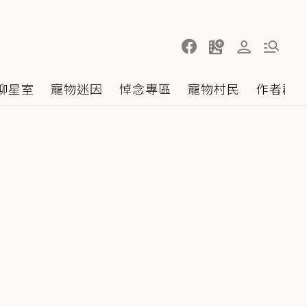
聊星室
寵物迷因
悼念專區
寵物村民
作者群