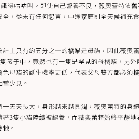
是餓得咕咕叫。即使自己營養不良，薇奧蕾特依舊
安全，從未有任何怨言，中途家庭則全天候補充
統計上只有約五分之一的橘貓是母貓，因此薇奧
3隻孩子中，竟然也有一隻是罕見的母橘貓，另外
橘色母貓的誕生機率更低，代表父母雙方都必須
相當少見。
們一天天長大，身形越來越圓潤，薇奧蕾特的身
隨著3隻小貓陸續被認養，而薇奧蕾特始終平靜地
養牠。