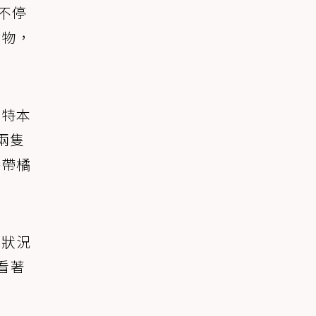
不停
食物，
蕾特本
兩隻
攜帶橘
體狀況
看著