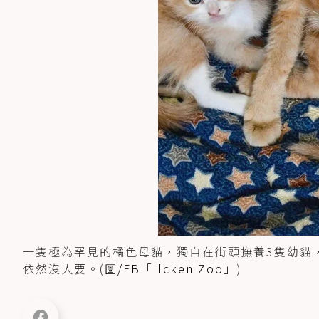
一隻極為罕見的橘色母貓，獨自在街頭撫養3隻幼貓
依然沒人要。(
圖/FB「Ilcken Zoo」
)