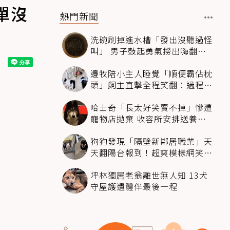
單沒
熱門新聞
洗碗刷掉進水槽「發出沒聽過怪
叫」 男子鼓起勇氣撈出嗨翻：
超可愛
邊牧陪小主人睡覺「順便霸佔枕
頭」飼主直擊全程笑翻：過程絲
滑到太自然
哈士奇「長太好笑賣不掉」慘遭
寵物店拋棄 收容所安排送養活
動還是沒人要
狗狗發現「隔壁新鄰居職業」天
天翻陽台報到！超爽模樣網笑
翻：進到遊樂園
坪林獨居老翁離世無人知 13犬
守屋護遺體伴最後一程