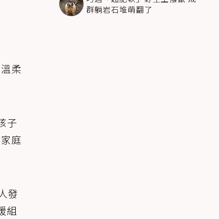
群躺岩石堆萌翻了
，溫柔
孩子
途家庭
被人發
援組