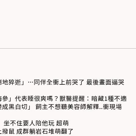
倒地猝逝」…同伴全衝上前哭了 最後畫面逼哭
海參」代表睡很爽嗎？獸醫提醒：暗藏1種不適
成黑白切」 飼主不想聽美容師解釋..衝現場
 坐不住要人陪他玩 超萌
撥鼠 成群躺岩石堆萌翻了