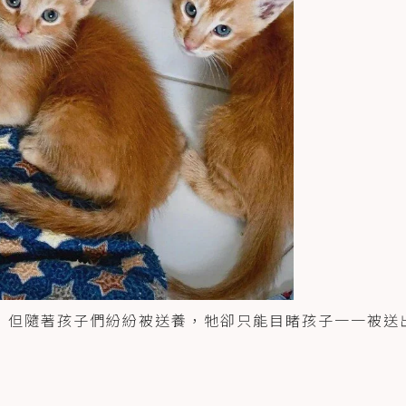
，但隨著孩子們紛紛被送養，牠卻只能目睹孩子一一被送