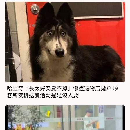
哈士奇「長太好笑賣不掉」慘遭寵物店拋棄 收
容所安排送養活動還是沒人要