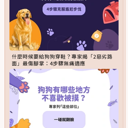
什麼時候要給狗狗穿鞋？專家揭「2惡劣路
面」最傷腳掌：4步驟無痛適應