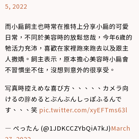
5, 2022
而小扁飼主也時常在推特上分享小扁的可愛
日常，不同於美容時的放鬆悠哉，今年6歲的
牠活力充沛，喜歡在家裡跑來跑去以及跟主
人撒嬌。飼主表示，原本擔心美容時小扁會
不習慣坐不住，沒想到意外的很享受。
写真時控えめな喜び方、、、、、カメラ向
けるの辞めるとぶんぶんしっぽふるんで
す、、、笑
pic.twitter.com/xyEFTms63l
— ぺったん (@1JDKCCZYbQiA7kJ)
March
27, 2022