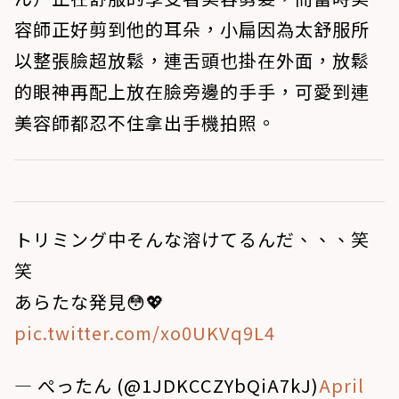
容師正好剪到他的耳朵，小扁因為太舒服所
以整張臉超放鬆，連舌頭也掛在外面，放鬆
的眼神再配上放在臉旁邊的手手，可愛到連
美容師都忍不住拿出手機拍照。
トリミング中そんな溶けてるんだ、、、笑
笑
あらたな発見😳💖
pic.twitter.com/xo0UKVq9L4
— ぺったん (@1JDKCCZYbQiA7kJ)
April