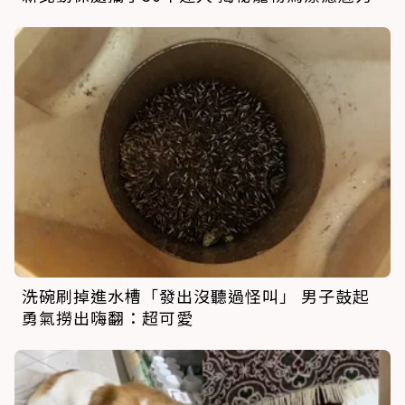
洗碗刷掉進水槽「發出沒聽過怪叫」 男子鼓起
勇氣撈出嗨翻：超可愛