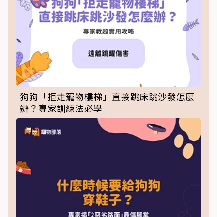
狗狗「拒走寵物樓梯」直接跳床跳沙發怎麼
辦？專家訓練法必學