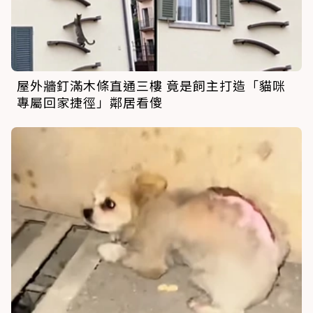
屋外牆釘滿木條直通三樓 竟是飼主打造「貓咪
專屬回家捷徑」鄰居看傻