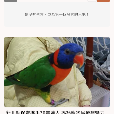
還沒有留言，成為第一個發言的人吧！
新北動保處攜手30年達人 揭祕寵物鳥療癒魅力