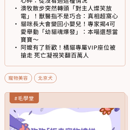
心碎：從沒看過這種情況
澳牧散步突然轉頭「對主人燦笑放
電」！獸醫指不是巧合：真相超窩心
貓咪長大會變回小嬰兒！專家揭4可
愛舉動「幼貓魂爆發」：本喵還想當
寶寶～
阿嬤有了新歡！橘貓專屬VIP座位被
搶走 死亡凝視笑翻百萬人
寵物美容
北京犬
#毛學堂