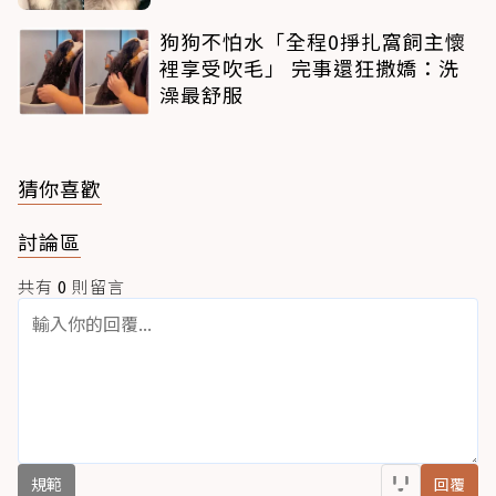
狗狗不怕水「全程0掙扎窩飼主懷
裡享受吹毛」 完事還狂撒嬌：洗
澡最舒服
猜你喜歡
討論區
共有
0
則留言
規範
回覆