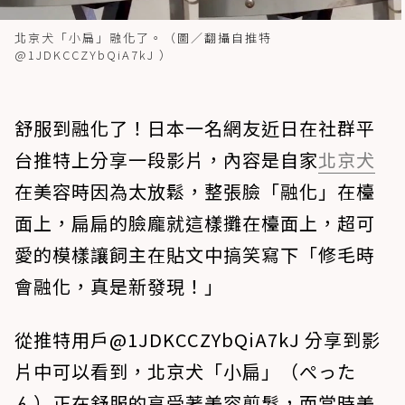
北京犬「小扁」融化了。（圖／翻攝自推特
@1JDKCCZYbQiA7kJ ）
舒服到融化了！日本一名網友近日在社群平
台推特上分享一段影片，內容是自家
北京犬
在美容時因為太放鬆，整張臉「融化」在檯
面上，扁扁的臉龐就這樣攤在檯面上，超可
愛的模樣讓飼主在貼文中搞笑寫下「修毛時
會融化，真是新發現！」
從推特用戶@1JDKCCZYbQiA7kJ 分享到影
片中可以看到，北京犬「小扁」（ぺった
ん）正在舒服的享受著美容剪髮，而當時美