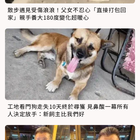
散步遇見受傷浪浪！父女不忍心「直接打包回
家」親手養大180度變化超暖心
工地看門狗走失10天終於尋獲 見鼻酸一幕所有
人決定放手：新飼主比我們好