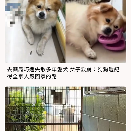
去藥局巧遇失散多年愛犬 女子淚崩：狗狗還記
得全家人跟回家的路