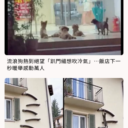
流浪狗熱到絕望「趴門縫想吹冷氣」…飯店下一
秒暖舉感動萬人