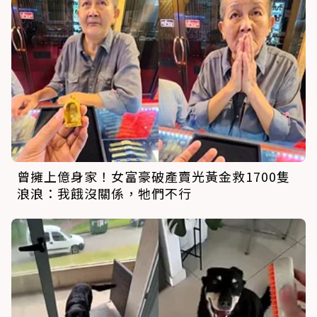
曾擁上億身家！女富豪破產賣光黃金救1700隻
浪浪：我餓沒關係，牠們不行