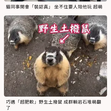
貓同事開會「裝認真」 坐不住要人陪他玩 超萌
巧遇「超肥軟」野生土撥鼠 成群躺岩石堆萌翻
了