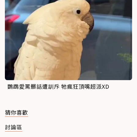
鸚鵡愛罵髒話遭訓斥 牠瘋狂頂嘴超派XD
猜你喜歡
討論區