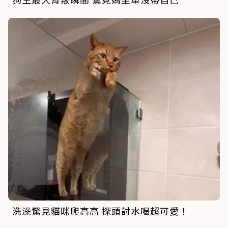
洗澡驚見貓咪爬高高 探頭討水喝超可愛！