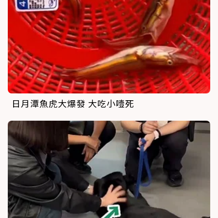
日月潭魚虎大爆發 大吃小噎死