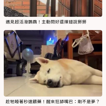
遇見超活潑鸚鵡！主動問好還揮翅說掰掰
趁牠睡著秒速餵藥！醒來狂舔嘴巴：剛不是夢？