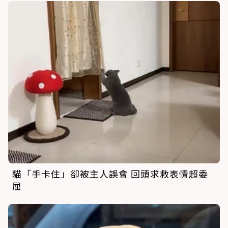
貓「手卡住」卻被主人誤會 回頭求救表情超委
屈