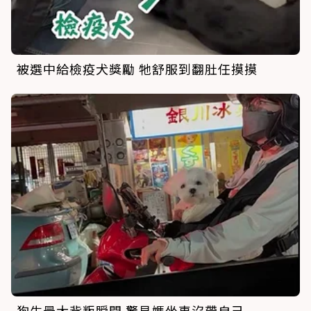
被選中給檢疫犬獎勵 牠舒服到翻肚任摸摸
狗生最大背叛瞬間 驚見媽坐車沒帶自己