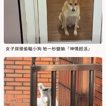
女子探頭偷瞄小狗 牠一秒變臉「神情超派」