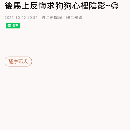
後馬上反悔求狗狗心裡陰影~😅
2023-10-22 10:32
聯合新聞網／綜合報導
薩摩耶犬