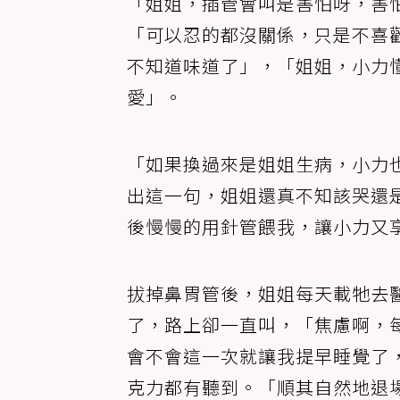
「姐姐，插管會叫是害怕呀，害
「可以忍的都沒關係，只是不喜
不知道味道了」，「姐姐，小力
愛」。
「如果換過來是姐姐生病，小力
出這一句，姐姐還真不知該哭還
後慢慢的用針管餵我，讓小力又
拔掉鼻胃管後，姐姐每天載牠去
了，路上卻一直叫，「焦慮啊，
會不會這一次就讓我提早睡覺了
克力都有聽到。「順其自然地退