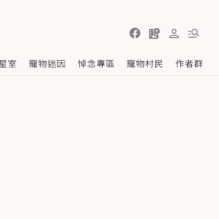
星室
寵物迷因
悼念專區
寵物村民
作者群