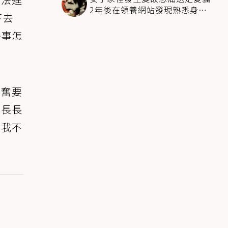
2年後在領養網站發現熟悉身影
下去
全家淚崩
件事怎
興奮要
得長長
，我不