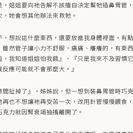
是，姐姐要向祂告解不該擅自決定幫牠插鼻胃管
次，她會想其他辦法來救牠。
子，想說這什麼東西，還要放進我身體裡面，有
，雖然管子讓小力不舒服，痛痛、癢癢的，有東
啦，我知道姐姐怕我餓』、『只是我來不及習慣
我反應可能就不會那麼大。』
意間扯掉了』，姊姊說，但一想到裝鼻胃管時巧
她再也不想讓祂再受苦一次，改用針管慢慢餵食
巧克力就因腎衰竭抽搐離開了。