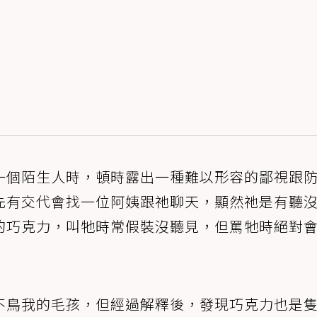
一個陌生人時，頓時露出一種難以形容的鄙視跟
先有交代會找一位阿姨跟祂聊天，顯然祂是有聽
的巧克力，叫牠時常假裝沒聽見，但罵牠時絕對
不鳥我的毛孩，但經過解釋後，發現巧克力也是