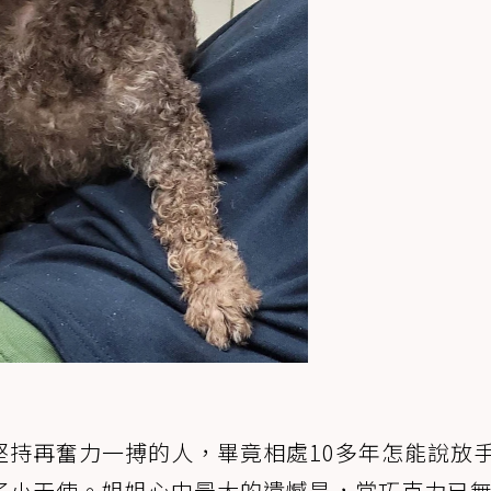
堅持再奮力一搏的人，畢竟相處10多年怎能說放
了小天使。姐姐心中最大的遺憾是，當巧克力已