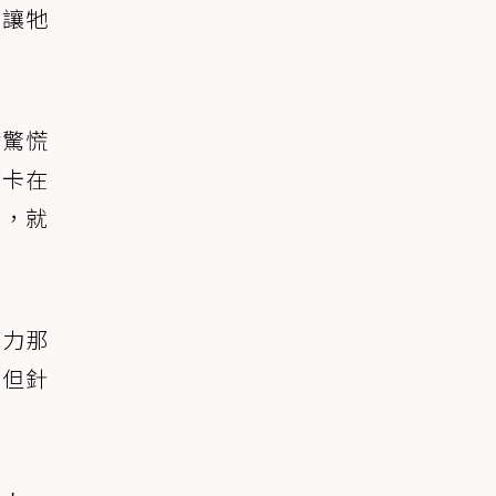
，讓牠
點驚慌
西卡在
它，就
克力那
，但針