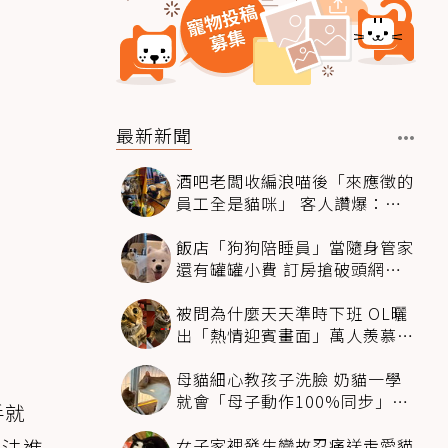
最新新聞
酒吧老闆收編浪喵後「來應徵的
員工全是貓咪」 客人讚爆：來
這不喝酒只擼毛孩
飯店「狗狗陪睡員」當隨身管家
還有罐罐小費 訂房搶破頭網友
卻戰翻了
被問為什麼天天準時下班 OL曬
出「熱情迎賓畫面」萬人羨慕：
情緒價值給太滿
母貓細心教孩子洗臉 奶貓一學
就會「母子動作100%同步」網
手就
融化：太聰明
女子家裡發生變故忍痛送走愛貓
無法進