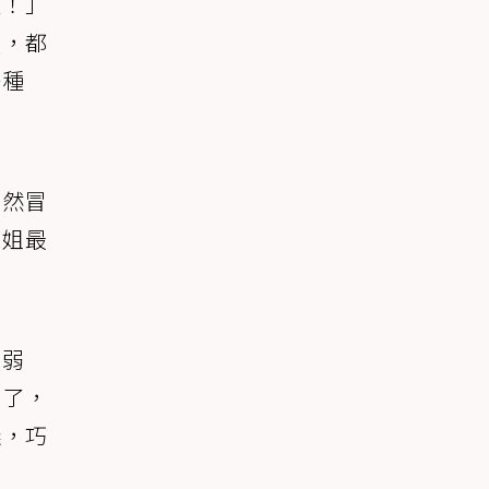
啦！」
受，都
一種
突然冒
姐姐最
。
虛弱
棄了，
議，巧