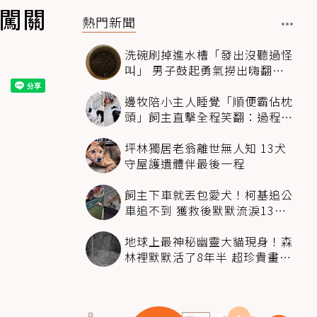
我闖關
熱門新聞
洗碗刷掉進水槽「發出沒聽過怪
叫」 男子鼓起勇氣撈出嗨翻：
超可愛
邊牧陪小主人睡覺「順便霸佔枕
頭」飼主直擊全程笑翻：過程絲
滑到太自然
坪林獨居老翁離世無人知 13犬
守屋護遺體伴最後一程
飼主下車就丟包愛犬！柯基追公
車追不到 獲救後默默流淚13萬
人心都碎了
地球上最神秘幽靈大貓現身！森
林裡默默活了8年半 超珍貴畫面
科學家嗨翻