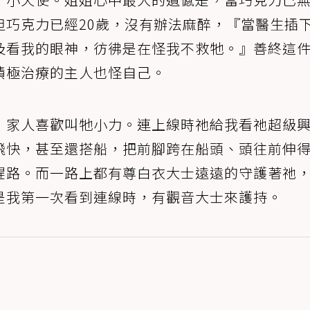
但巧克力已經20歲，沒有辦法麻醉，『當醫生插
及看我的眼神，彷彿是在怪我不救牠。』善終這
積極治療的主人也怪自己。
，家人喜歡叫牠小力。連上線時祂給我看祂超級
飛快，甚至還搭船，把前腳跨在船頭、頭往前伸
趕路。而一路上都有尊白衣大士遠遠的守護著祂
是我第一次看到連線時，有觀音大士來護持。