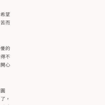
個希望
多苦而
傻傻的
覺得不
很開心
叫圓
脫了，