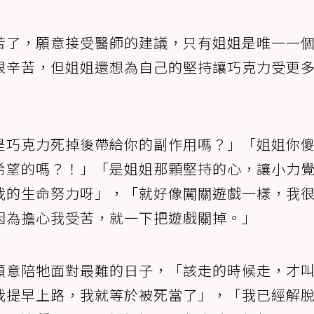
苦了，願意接受醫師的建議，只有姐姐是唯一一
很辛苦，但姐姐還想為自己的堅持讓巧克力受更
是巧克力死掉後帶給你的副作用嗎？」「姐姐你
希望的嗎？！」「是姐姐那顆堅持的心，讓小力
我的生命努力呀」，「就好像闖關遊戲一樣，我
因為擔心我受苦，就一下把遊戲關掉。」
願意陪牠面對最難的日子，「該走的時候走，才
我提早上路，我就等於被死當了」，「我已經解