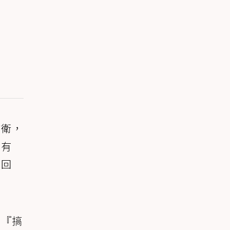
防衛，
沒有
會回
隻『搞