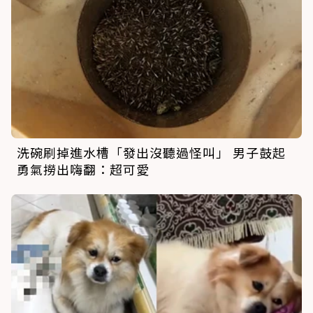
洗碗刷掉進水槽「發出沒聽過怪叫」 男子鼓起
勇氣撈出嗨翻：超可愛