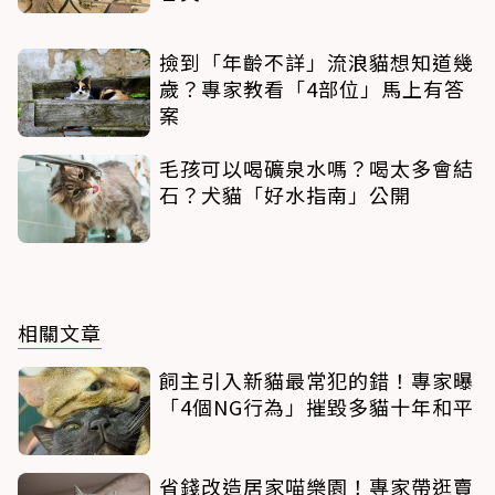
撿到「年齡不詳」流浪貓想知道幾
歲？專家教看「4部位」馬上有答
案
毛孩可以喝礦泉水嗎？喝太多會結
石？犬貓「好水指南」公開
相關文章
飼主引入新貓最常犯的錯！專家曝
「4個NG行為」摧毀多貓十年和平
省錢改造居家喵樂園！專家帶逛賣