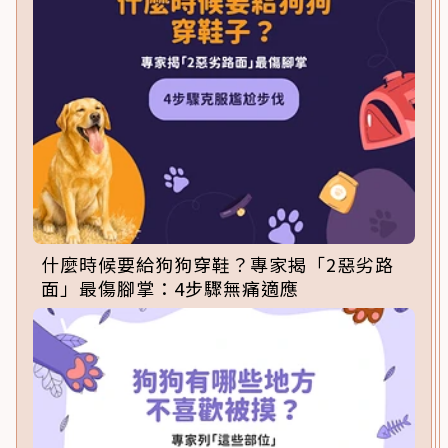
什麼時候要給狗狗穿鞋？專家揭「2惡劣路
面」最傷腳掌：4步驟無痛適應