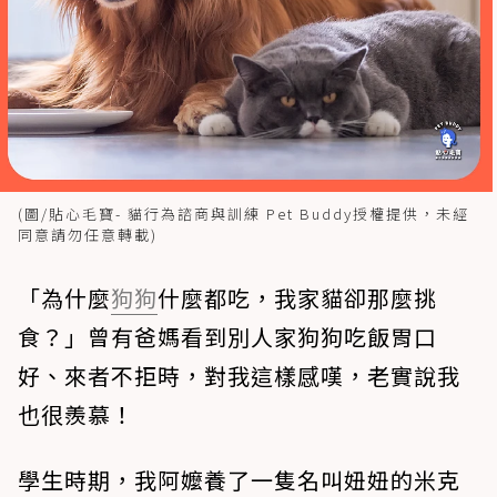
(圖/貼心毛寶- 貓行為諮商與訓練 Pet Buddy授權提供，未經
同意請勿任意轉載)
「為什麼
狗狗
什麼都吃，我家貓卻那麼挑
食？」曾有爸媽看到別人家狗狗吃飯胃口
好、來者不拒時，對我這樣感嘆，老實說我
也很羨慕！
學生時期，我阿嬤養了一隻名叫妞妞的米克