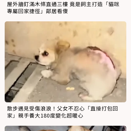
屋外牆釘滿木條直通三樓 竟是飼主打造「貓咪
專屬回家捷徑」鄰居看傻
散步遇見受傷浪浪！父女不忍心「直接打包回
家」親手養大180度變化超暖心