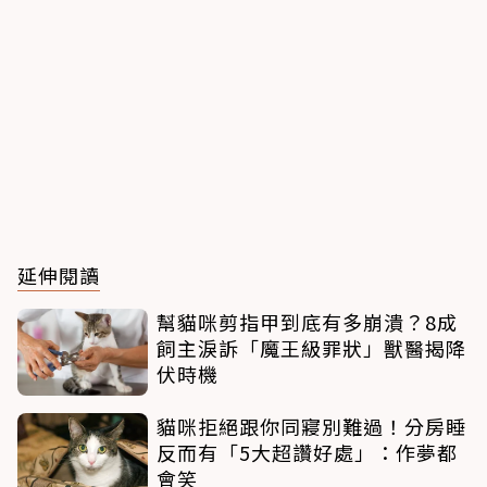
延伸閱讀
幫貓咪剪指甲到底有多崩潰？8成
飼主淚訴「魔王級罪狀」獸醫揭降
伏時機
貓咪拒絕跟你同寢別難過！分房睡
反而有「5大超讚好處」：作夢都
會笑