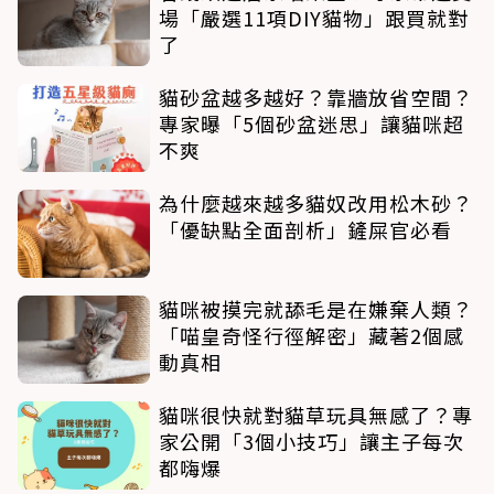
場「嚴選11項DIY貓物」跟買就對
了
貓砂盆越多越好？靠牆放省空間？
專家曝「5個砂盆迷思」讓貓咪超
不爽
為什麼越來越多貓奴改用松木砂？
「優缺點全面剖析」鏟屎官必看
貓咪被摸完就舔毛是在嫌棄人類？
「喵皇奇怪行徑解密」藏著2個感
動真相
貓咪很快就對貓草玩具無感了？專
家公開「3個小技巧」讓主子每次
都嗨爆