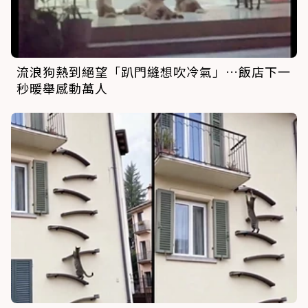
流浪狗熱到絕望「趴門縫想吹冷氣」…飯店下一
秒暖舉感動萬人