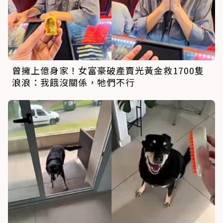
曾擁上億身家！女富豪破產賣光黃金救1700隻
浪浪：我餓沒關係，牠們不行