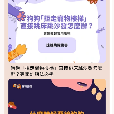
狗狗「拒走寵物樓梯」直接跳床跳沙發怎麼
辦？專家訓練法必學