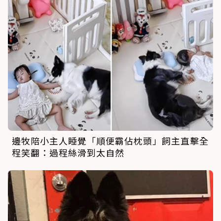
邊牧陪小主人睡覺「順便霸佔枕頭」飼主直擊全
程笑翻：過程絲滑到太自然