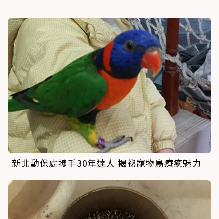
新北動保處攜手30年達人 揭祕寵物鳥療癒魅力