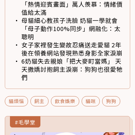
「熱情迎賓畫面」萬人羨慕：情緒價
值給太滿
母貓細心教孩子洗臉 奶貓一學就會
「母子動作100%同步」網融化：太
聰明
女子家裡發生變故忍痛送走愛貓 2年
後在領養網站發現熟悉身影全家淚崩
6奶貓失去親娘「把大麥町當媽」 天
天撒嬌討抱飼主淚崩：狗狗也很愛牠
們
貓煩惱
飼主
飲食娛樂
貓咪
狗狗
#毛學堂