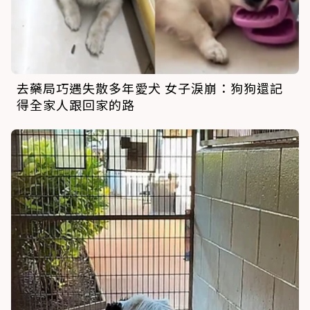
去藥局巧遇失散多年愛犬 女子淚崩：狗狗還記
得全家人跟回家的路