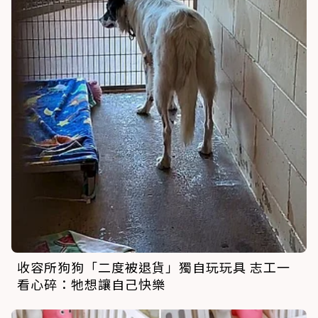
收容所狗狗「二度被退貨」獨自玩玩具 志工一
看心碎：牠想讓自己快樂