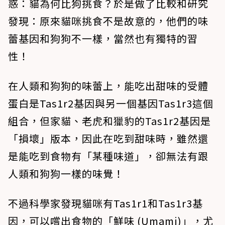
惑：貓為何比狗挑食？於是做了比較和研究
發現：原來貓咪挑食不是故意的，他們的味
蕾基因和狗狗不一樣，當然也有獨特的習
性！
在人類和狗狗的味蕾上，能吃出甜味的受體
蛋白是Tas1r2基因與另一個基因Tas1r3這個
組合，但家貓、老虎和獵豹的Tas1r2基因是
「損壞」版本，因此在吃到甜味時，雖然還
是能吃到食物有「某種味道」，卻無法有跟
人類和狗狗一樣的味覺！
不過科學家發現貓咪有Tas1r1和Tas1r3基
因，可以嚐出食物的「鮮味 (Umami)」，尤