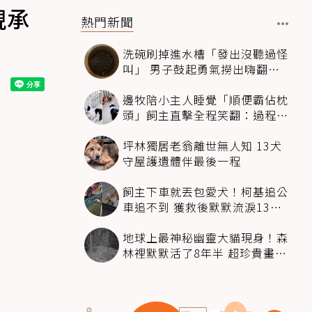
現承
熱門新聞
洗碗刷掉進水槽「發出沒聽過怪
叫」 男子鼓起勇氣撈出嗨翻：
超可愛
邊牧陪小主人睡覺「順便霸佔枕
頭」飼主直擊全程笑翻：過程絲
滑到太自然
坪林獨居老翁離世無人知 13犬
守屋護遺體伴最後一程
飼主下車就丟包愛犬！柯基追公
車追不到 獲救後默默流淚13萬
人心都碎了
地球上最神秘幽靈大貓現身！森
林裡默默活了8年半 超珍貴畫面
科學家嗨翻