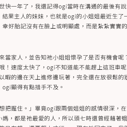
離世快一年了，我還記得ogi當時在溝通的最後有
y！」結果主人的妹妹，也就是ogi的小姐姐最近生了
，幸好胎記沒有在臉上或明顯處，而是紮紮實實
回來當家人，並告知祂小姐姐懷孕了是否有機會呢
「哦！速度太快了，ogi不知道能不能趕上這班車
整以暇的邊在天上進修邊玩著，完全還在放很鬆的
ogi顯得有點措手不及。
i想把握住。」畢竟ogi跟兩個姐姐的感情很深，
小媽，都是祂最愛的人，所以頭七時還曾經藉著