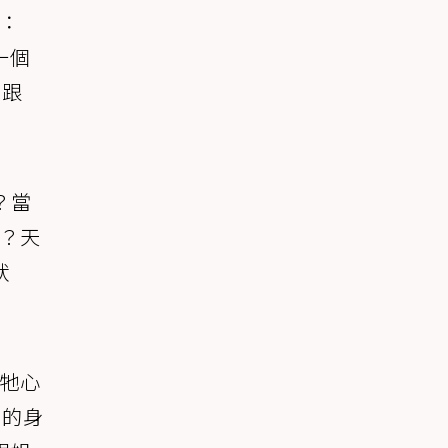
說：
一個
的跟
？當
呢？天
狀
在牠心
蛾的身