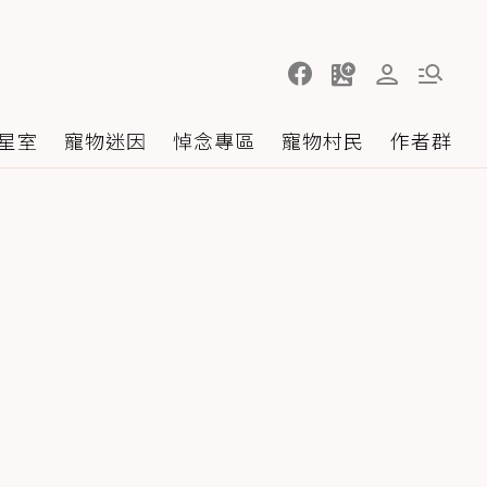
星室
寵物迷因
悼念專區
寵物村民
作者群