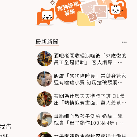
最新新聞
酒吧老闆收編浪喵後「來應徵的
員工全是貓咪」 客人讚爆：來
這不喝酒只擼毛孩
飯店「狗狗陪睡員」當隨身管家
還有罐罐小費 訂房搶破頭網友
卻戰翻了
被問為什麼天天準時下班 OL曬
出「熱情迎賓畫面」萬人羨慕：
情緒價值給太滿
母貓細心教孩子洗臉 奶貓一學
就會「母子動作100%同步」網
我告
融化：太聰明
女子家裡發生變故忍痛送走愛貓
的狀