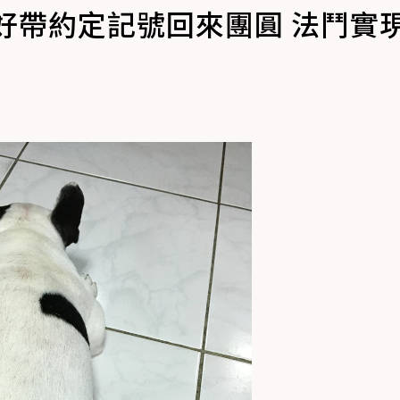
」說好帶約定記號回來團圓 法鬥實