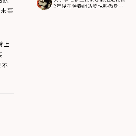
2年後在領養網站發現熟悉身影
後來事
全家淚崩
臂上
笑
便不
。