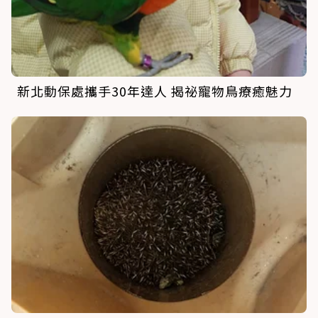
新北動保處攜手30年達人 揭祕寵物鳥療癒魅力