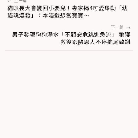
←
上一篇
貓咪長大會變回小嬰兒！專家揭4可愛舉動「幼
貓魂爆發」：本喵還想當寶寶～
下一篇
→
男子發現狗狗溺水「不顧安危跳進急流」 牠獲
救後跟隨恩人不停搖尾致謝