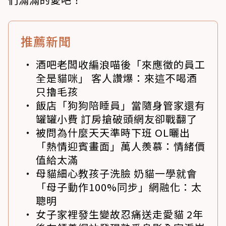
推薦新聞
酒吧老闆收編浪喵後「來應徵的員工
全是貓咪」 客人讚爆：來這不喝酒
只擼毛孩
飯店「狗狗陪睡員」當隨身管家還有
罐罐小費 訂房搶破頭網友卻戰翻了
被問為什麼天天準時下班 OL曬出
「熱情迎賓畫面」萬人羨慕：情緒價
值給太滿
母貓細心教孩子洗臉 奶貓一學就會
「母子動作100%同步」網融化：太
聰明
女子家裡發生變故忍痛送走愛貓 2年