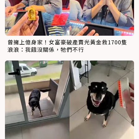
曾擁上億身家！女富豪破產賣光黃金救1700隻
浪浪：我餓沒關係，牠們不行