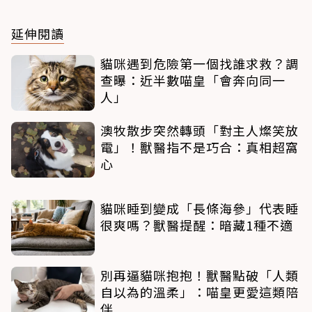
延伸閱讀
貓咪遇到危險第一個找誰求救？調
查曝：近半數喵皇「會奔向同一
人」
澳牧散步突然轉頭「對主人燦笑放
電」！獸醫指不是巧合：真相超窩
心
貓咪睡到變成「長條海參」代表睡
很爽嗎？獸醫提醒：暗藏1種不適
別再逼貓咪抱抱！獸醫點破「人類
自以為的溫柔」：喵皇更愛這類陪
伴