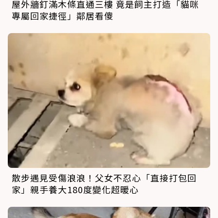
屋外牆釘滿木條直通三樓 竟是飼主打造「貓咪
專屬回家捷徑」鄰居看傻
散步遇見受傷浪浪！父女不忍心「直接打包回
家」親手養大180度變化超暖心