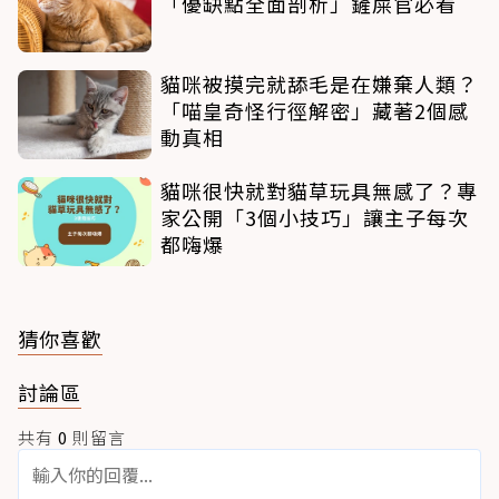
「優缺點全面剖析」鏟屎官必看
貓咪被摸完就舔毛是在嫌棄人類？
「喵皇奇怪行徑解密」藏著2個感
動真相
貓咪很快就對貓草玩具無感了？專
家公開「3個小技巧」讓主子每次
都嗨爆
猜你喜歡
討論區
共有
0
則留言