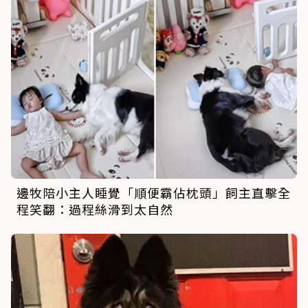
邊牧陪小主人睡覺「順便霸佔枕頭」飼主直擊全
程笑翻：過程絲滑到太自然