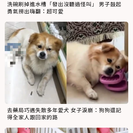
洗碗刷掉進水槽「發出沒聽過怪叫」 男子鼓起
勇氣撈出嗨翻：超可愛
去藥局巧遇失散多年愛犬 女子淚崩：狗狗還記
得全家人跟回家的路