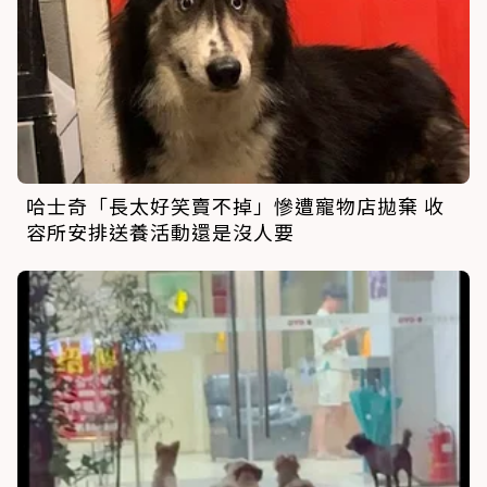
哈士奇「長太好笑賣不掉」慘遭寵物店拋棄 收
容所安排送養活動還是沒人要