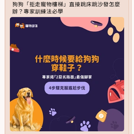
狗狗「拒走寵物樓梯」直接跳床跳沙發怎麼
辦？專家訓練法必學