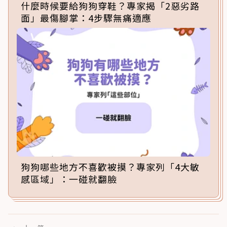
什麼時候要給狗狗穿鞋？專家揭「2惡劣路
面」最傷腳掌：4步驟無痛適應
狗狗哪些地方不喜歡被摸？專家列「4大敏
感區域」：一碰就翻臉