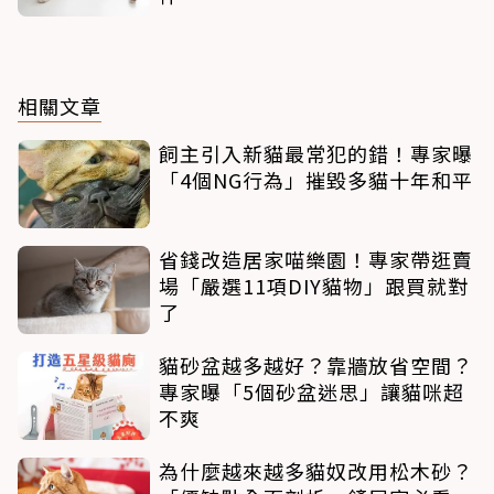
相關文章
飼主引入新貓最常犯的錯！專家曝
「4個NG行為」摧毀多貓十年和平
省錢改造居家喵樂園！專家帶逛賣
場「嚴選11項DIY貓物」跟買就對
了
貓砂盆越多越好？靠牆放省空間？
專家曝「5個砂盆迷思」讓貓咪超
不爽
為什麼越來越多貓奴改用松木砂？