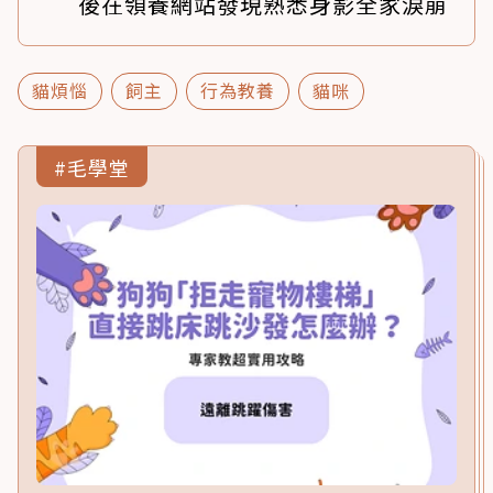
後在領養網站發現熟悉身影全家淚崩
貓煩惱
飼主
行為教養
貓咪
#毛學堂