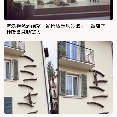
流浪狗熱到絕望「趴門縫想吹冷氣」…飯店下一
秒暖舉感動萬人