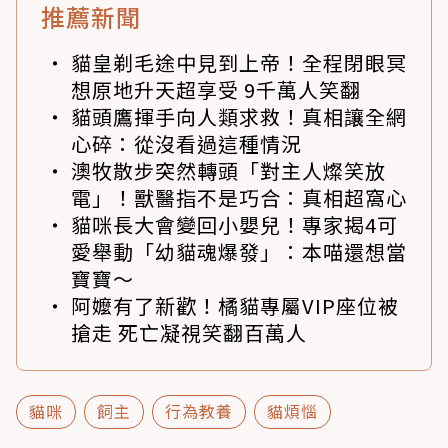
推薦新聞
貓皇剃毛途中見到上帝！全程閉眼冥
想原地升天超享受 9千萬人笑翻
貓頭鷹揮手向人類求救！真相讓全網
心碎：從沒看過這種情況
澳牧散步突然轉頭「對主人燦笑放
電」！獸醫指不是巧合：真相超窩心
貓咪長大會變回小嬰兒！專家揭4可
愛舉動「幼貓魂爆發」：本喵還想當
寶寶～
阿嬤有了新歡！橘貓專屬VIP座位被
搶走 死亡凝視笑翻百萬人
貓咪
飼主
行為教養
貓煩惱