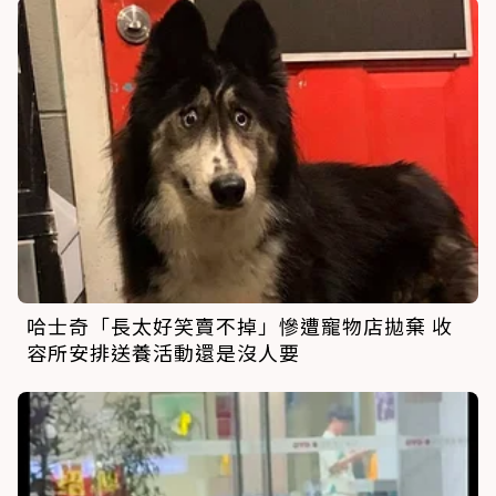
哈士奇「長太好笑賣不掉」慘遭寵物店拋棄 收
容所安排送養活動還是沒人要