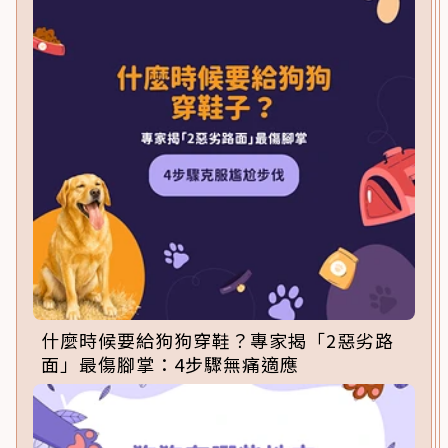
什麼時候要給狗狗穿鞋？專家揭「2惡劣路
面」最傷腳掌：4步驟無痛適應