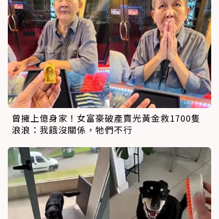
曾擁上億身家！女富豪破產賣光黃金救1700隻
浪浪：我餓沒關係，牠們不行