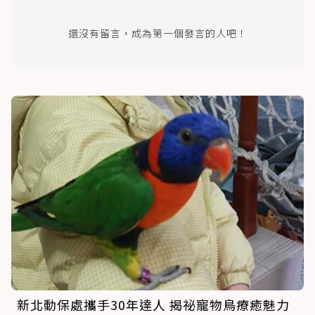
還沒有留言，成為第一個發言的人吧！
新北動保處攜手30年達人 揭祕寵物鳥療癒魅力