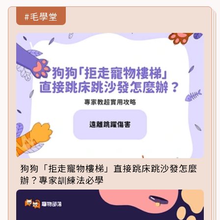
#毛學堂
狗狗「拒走寵物樓梯」直接跳床跳沙發怎麼
辦？專家訓練法必學