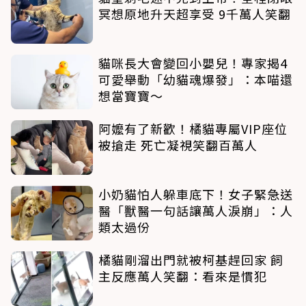
冥想原地升天超享受 9千萬人笑翻
貓咪長大會變回小嬰兒！專家揭4
可愛舉動「幼貓魂爆發」：本喵還
想當寶寶～
阿嬤有了新歡！橘貓專屬VIP座位
被搶走 死亡凝視笑翻百萬人
小奶貓怕人躲車底下！女子緊急送
醫「獸醫一句話讓萬人淚崩」：人
類太過份
橘貓剛溜出門就被柯基趕回家 飼
主反應萬人笑翻：看來是慣犯