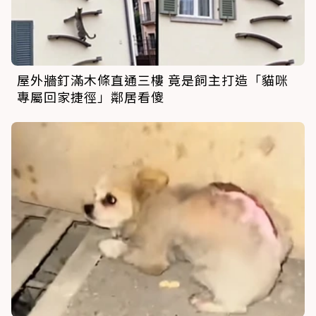
屋外牆釘滿木條直通三樓 竟是飼主打造「貓咪
專屬回家捷徑」鄰居看傻