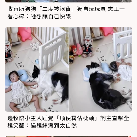
收容所狗狗「二度被退貨」獨自玩玩具 志工一
看心碎：牠想讓自己快樂
邊牧陪小主人睡覺「順便霸佔枕頭」飼主直擊全
程笑翻：過程絲滑到太自然