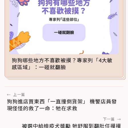
狗狗哪些地方不喜歡被摸？專家列「4大敏
感區域」：一碰就翻臉
←
上一篇
狗狗進店買東西「一直撞倒貨架」 機警店員發
現怪怪的救了一命：牠在求救
下一篇
→
被選中給檢疫犬獎勵 牠舒服到翻肚任摸摸