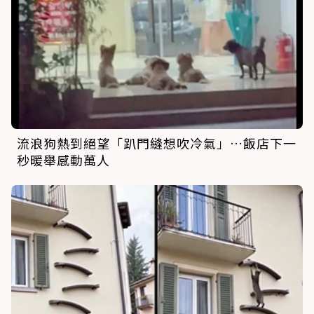
流浪狗熱到絕望「趴門縫想吹冷氣」…飯店下一
秒暖舉感動萬人