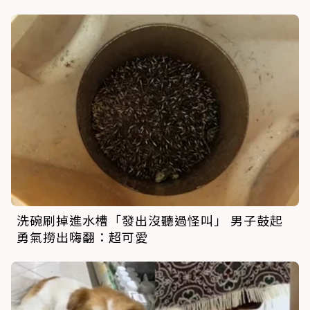
洗碗刷掉進水槽「發出沒聽過怪叫」 男子鼓起
勇氣撈出嗨翻：超可愛