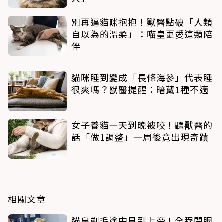
別再逼貓咪抱抱！獸醫點破「人類
自以為的溫柔」：喵皇更愛這類陪
伴
貓咪睡到變成「長條海參」代表睡
很爽嗎？獸醫提醒：暗藏1種不適
女子養貓一天到晚被咬！聽獸醫的
話「做1調整」一周後竟出現奇蹟
相關文章
貓皇剃毛途中見到上帝！全程閉眼