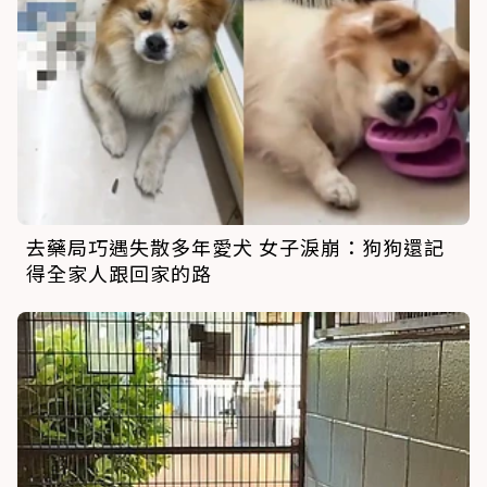
去藥局巧遇失散多年愛犬 女子淚崩：狗狗還記
得全家人跟回家的路