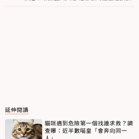
延伸閱讀
貓咪遇到危險第一個找誰求救？調
查曝：近半數喵皇「會奔向同一
人」