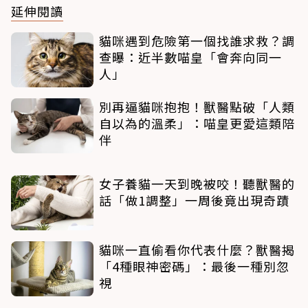
延伸閱讀
貓咪遇到危險第一個找誰求救？調
查曝：近半數喵皇「會奔向同一
人」
別再逼貓咪抱抱！獸醫點破「人類
自以為的溫柔」：喵皇更愛這類陪
伴
女子養貓一天到晚被咬！聽獸醫的
話「做1調整」一周後竟出現奇蹟
貓咪一直偷看你代表什麼？獸醫揭
「4種眼神密碼」：最後一種別忽
視