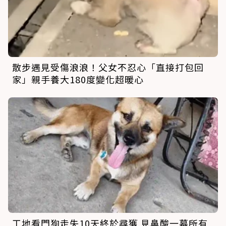
散步遇見受傷浪浪！父女不忍心「直接打包回
家」親手養大180度變化超暖心
工地看門狗走失10天終於尋獲 見鼻酸一幕所有