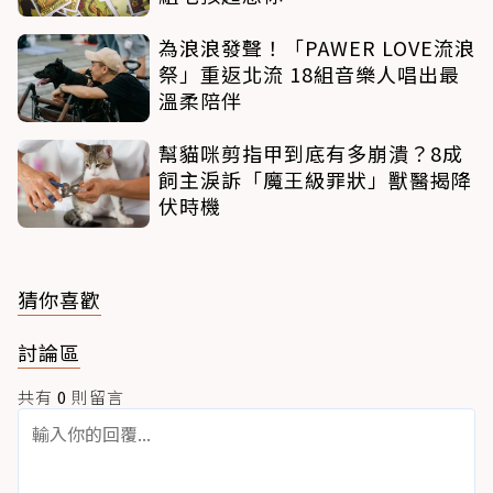
為浪浪發聲！「PAWER LOVE流浪
祭」重返北流 18組音樂人唱出最
溫柔陪伴
幫貓咪剪指甲到底有多崩潰？8成
飼主淚訴「魔王級罪狀」獸醫揭降
伏時機
猜你喜歡
討論區
共有
0
則留言