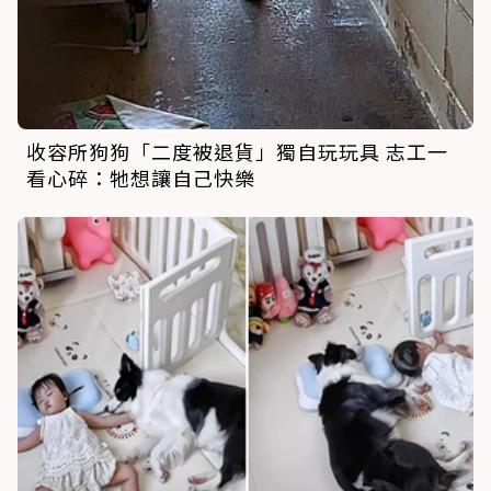
收容所狗狗「二度被退貨」獨自玩玩具 志工一
看心碎：牠想讓自己快樂