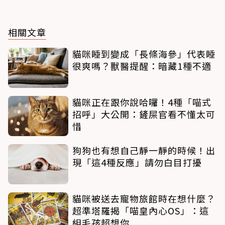
相關文章
貓咪睡到變成「長條海參」代表睡
很爽嗎？獸醫提醒：暗藏1種不適
貓咪正在跟你說哈囉！4種「喵式
招呼」大公開：鏟屎官看不懂太可
惜
狗狗也有想自己靜一靜的時候！出
現「這4種反應」請勿白目打擾
貓咪被送去寵物旅館時在想什麼？
超準塔羅揭「喵皇內心OS」：這
組毛孩超想你