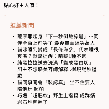
貼心好主人唷！
推薦新聞
薩摩耶起身「下一秒倒地猝逝」…同
伴全衝上前哭了 最後畫面逼哭萬人
貓咪睡到變成「長條海參」代表睡很
爽嗎？獸醫提醒：暗藏1種不適
純黑拉拉送去洗澡「變成黑白切」
飼主不想聽美容師解釋..衝現場秒道
歉
貓同事開會「裝認真」 坐不住要人
陪他玩 超萌
巧遇「超肥軟」野生土撥鼠 成群躺
岩石堆萌翻了