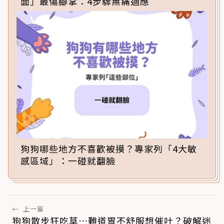
面」最傷腳掌：4步驟無痛適應
狗狗哪些地方不喜歡被摸？專家列「4大敏
感區域」：一碰就翻臉
←
上一篇
狗狗散步狂吃草…難道胃不舒服想催吐？破解迷