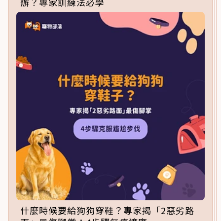
辦？專家訓練法必學
什麼時候要給狗狗穿鞋？專家揭「2惡劣路