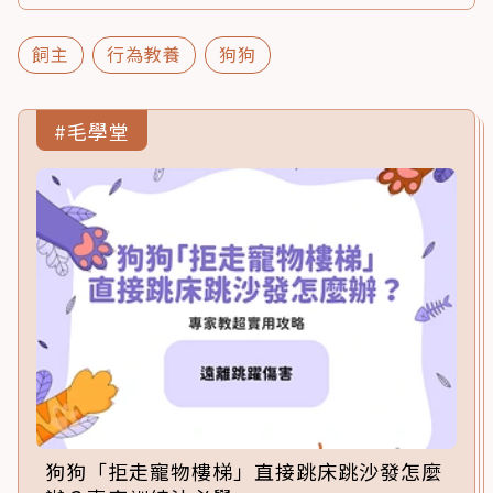
飼主
行為教養
狗狗
#毛學堂
狗狗「拒走寵物樓梯」直接跳床跳沙發怎麼