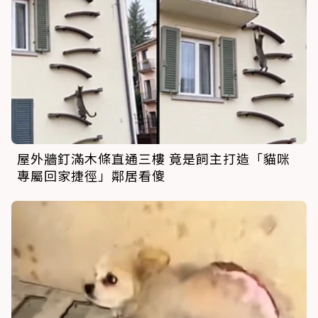
屋外牆釘滿木條直通三樓 竟是飼主打造「貓咪
專屬回家捷徑」鄰居看傻