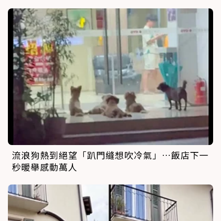
流浪狗熱到絕望「趴門縫想吹冷氣」…飯店下一
秒暖舉感動萬人