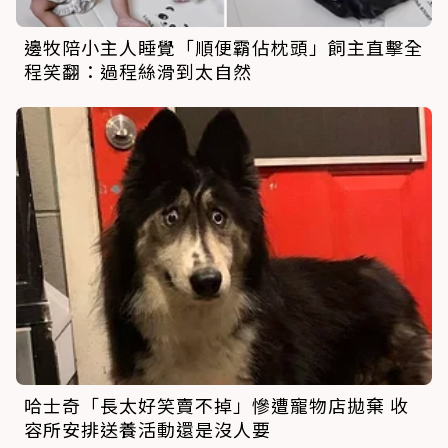
邊牧陪小主人睡覺「順便霸佔枕頭」飼主直擊全
程笑翻：過程絲滑到太自然
哈士奇「長太好笑賣不掉」慘遭寵物店拋棄 收
容所安排送養活動還是沒人要