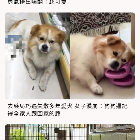
勇氣撈出嗨翻：超可愛
去藥局巧遇失散多年愛犬 女子淚崩：狗狗還記
得全家人跟回家的路