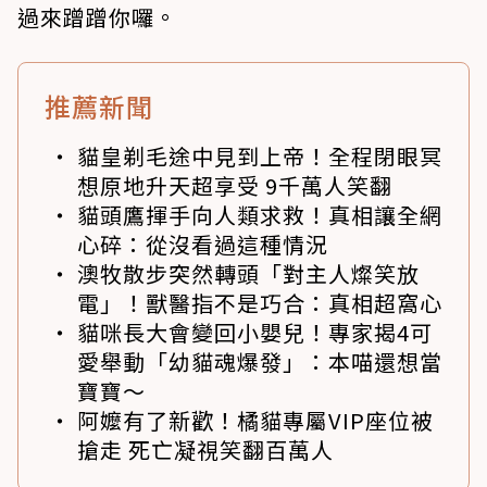
過來蹭蹭你囉。
推薦新聞
貓皇剃毛途中見到上帝！全程閉眼冥
想原地升天超享受 9千萬人笑翻
貓頭鷹揮手向人類求救！真相讓全網
心碎：從沒看過這種情況
澳牧散步突然轉頭「對主人燦笑放
電」！獸醫指不是巧合：真相超窩心
貓咪長大會變回小嬰兒！專家揭4可
愛舉動「幼貓魂爆發」：本喵還想當
寶寶～
阿嬤有了新歡！橘貓專屬VIP座位被
搶走 死亡凝視笑翻百萬人