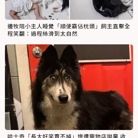
邊牧陪小主人睡覺「順便霸佔枕頭」飼主直擊全
程笑翻：過程絲滑到太自然
哈士奇「長太好笑賣不掉」慘遭寵物店拋棄 收