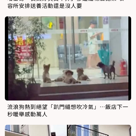
容所安排送養活動還是沒人要
流浪狗熱到絕望「趴門縫想吹冷氣」…飯店下一
秒暖舉感動萬人