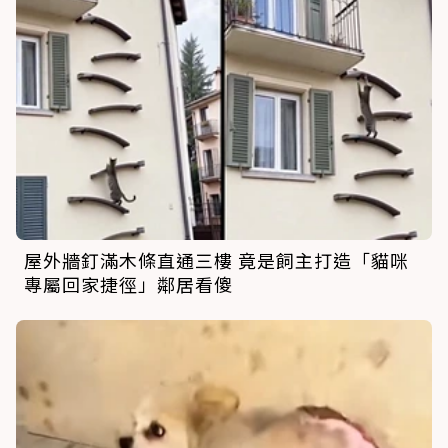
屋外牆釘滿木條直通三樓 竟是飼主打造「貓咪
專屬回家捷徑」鄰居看傻