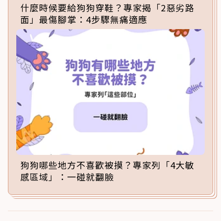
什麼時候要給狗狗穿鞋？專家揭「2惡劣路
面」最傷腳掌：4步驟無痛適應
狗狗哪些地方不喜歡被摸？專家列「4大敏
感區域」：一碰就翻臉