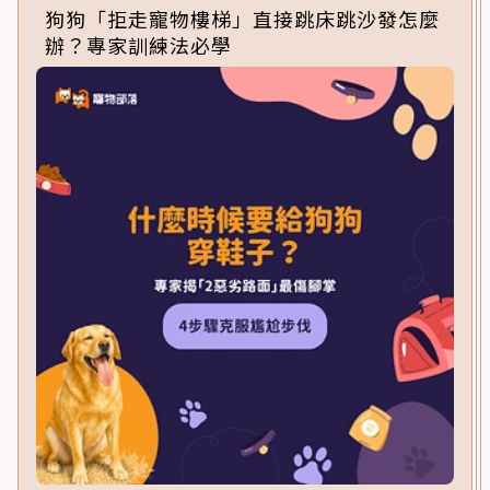
狗狗「拒走寵物樓梯」直接跳床跳沙發怎麼
辦？專家訓練法必學