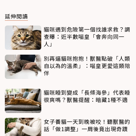
延伸閱讀
貓咪遇到危險第一個找誰求救？調
查曝：近半數喵皇「會奔向同一
人」
別再逼貓咪抱抱！獸醫點破「人類
自以為的溫柔」：喵皇更愛這類陪
伴
貓咪睡到變成「長條海參」代表睡
很爽嗎？獸醫提醒：暗藏1種不適
女子養貓一天到晚被咬！聽獸醫的
話「做1調整」一周後竟出現奇蹟