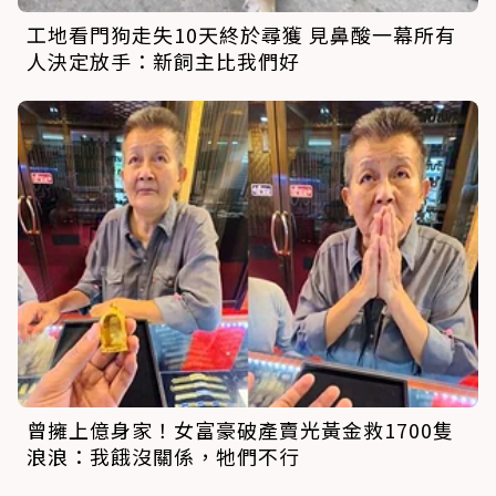
工地看門狗走失10天終於尋獲 見鼻酸一幕所有
人決定放手：新飼主比我們好
曾擁上億身家！女富豪破產賣光黃金救1700隻
浪浪：我餓沒關係，牠們不行