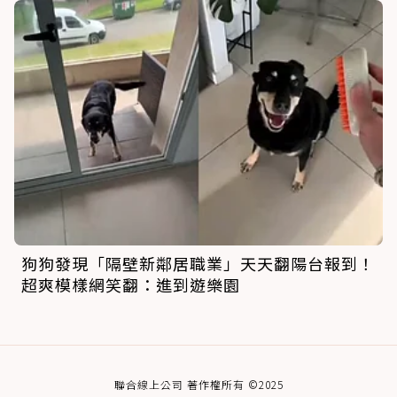
狗狗發現「隔壁新鄰居職業」天天翻陽台報到！
超爽模樣網笑翻：進到遊樂園
聯合線上公司 著作權所有 ©2025