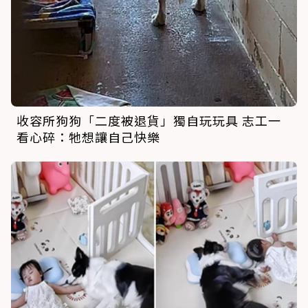
收容所狗狗「二度被退貨」獨自玩玩具 志工一
看心碎：牠想讓自己快樂