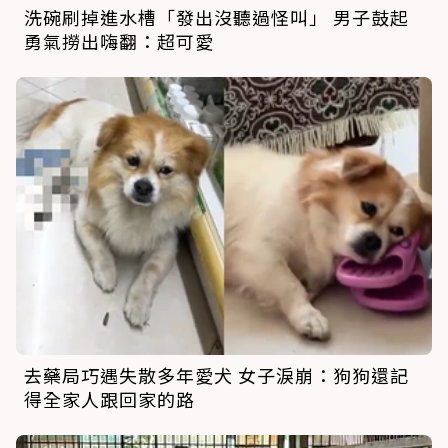
洗碗刷掉進水槽「發出沒聽過怪叫」 男子鼓起
勇氣撈出嗨翻：超可愛
去藥局巧遇失散多年愛犬 女子淚崩：狗狗還記
得全家人跟回家的路