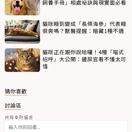
飼養手冊」相處祕訣與現實面必看
貓咪睡到變成「長條海參」代表睡
很爽嗎？獸醫提醒：暗藏1種不適
貓咪正在跟你說哈囉！4種「喵式
招呼」大公開：鏟屎官看不懂太可
惜
猜你喜歡
討論區
共有
0
則留言