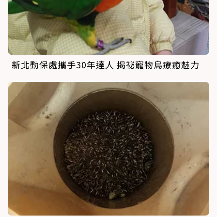
新北動保處攜手30年達人 揭祕寵物鳥療癒魅力