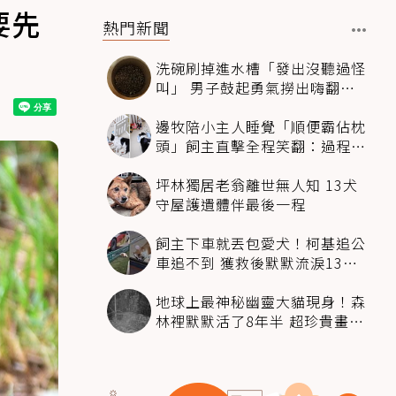
要先
熱門新聞
洗碗刷掉進水槽「發出沒聽過怪
叫」 男子鼓起勇氣撈出嗨翻：
超可愛
邊牧陪小主人睡覺「順便霸佔枕
頭」飼主直擊全程笑翻：過程絲
滑到太自然
坪林獨居老翁離世無人知 13犬
守屋護遺體伴最後一程
飼主下車就丟包愛犬！柯基追公
車追不到 獲救後默默流淚13萬
人心都碎了
地球上最神秘幽靈大貓現身！森
林裡默默活了8年半 超珍貴畫面
科學家嗨翻