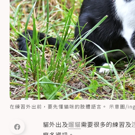
在練習外出前，要先懂貓咪的肢體語言。 示意圖/ingi
貓外出及
遛貓
需要很多的練習及
麼多資訊。