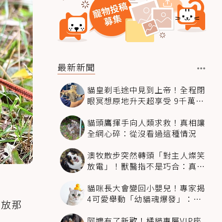
最新新聞
貓皇剃毛途中見到上帝！全程閉
眼冥想原地升天超享受 9千萬人
笑翻
貓頭鷹揮手向人類求救！真相讓
全網心碎：從沒看過這種情況
澳牧散步突然轉頭「對主人燦笑
放電」！獸醫指不是巧合：真相
超窩心
貓咪長大會變回小嬰兒！專家揭
4可愛舉動「幼貓魂爆發」：本
法放那
喵還想當寶寶～
阿嬤有了新歡！橘貓專屬VIP座