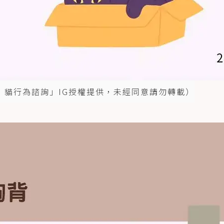
練師 | 貓行為諮詢」IG授權提供，未經同意請勿轉載）