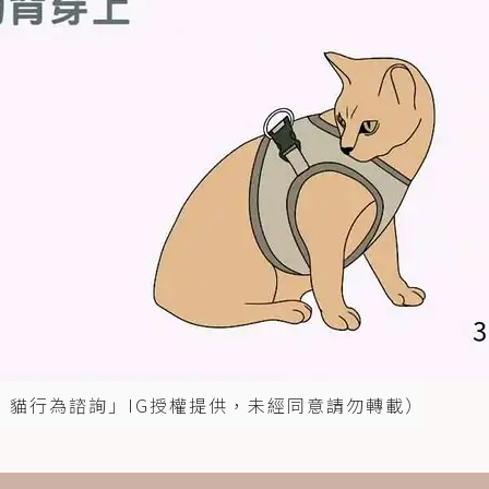
練師 | 貓行為諮詢」IG授權提供，未經同意請勿轉載）