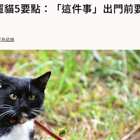
遛貓5要點：「這件事」出門前
貓行為諮詢