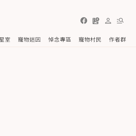
星室
寵物迷因
悼念專區
寵物村民
作者群