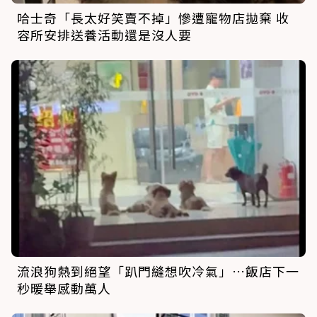
哈士奇「長太好笑賣不掉」慘遭寵物店拋棄 收
容所安排送養活動還是沒人要
流浪狗熱到絕望「趴門縫想吹冷氣」…飯店下一
秒暖舉感動萬人