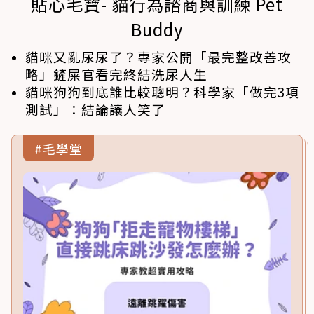
貼心毛寶- 貓行為諮商與訓練 Pet
Buddy
貓咪又亂尿尿了？專家公開「最完整改善攻
略」鏟屎官看完終結洗尿人生
貓咪狗狗到底誰比較聰明？科學家「做完3項
測試」：結論讓人笑了
#毛學堂