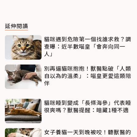
延伸閱讀
貓咪遇到危險第一個找誰求救？調
查曝：近半數喵皇「會奔向同一
人」
別再逼貓咪抱抱！獸醫點破「人類
自以為的溫柔」：喵皇更愛這類陪
伴
貓咪睡到變成「長條海參」代表睡
很爽嗎？獸醫提醒：暗藏1種不適
女子養貓一天到晚被咬！聽獸醫的