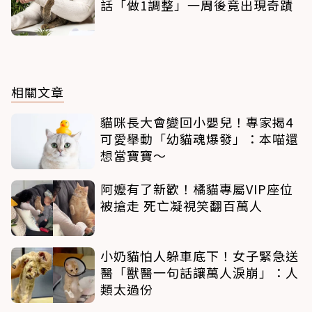
話「做1調整」一周後竟出現奇蹟
相關文章
貓咪長大會變回小嬰兒！專家揭4
可愛舉動「幼貓魂爆發」：本喵還
想當寶寶～
阿嬤有了新歡！橘貓專屬VIP座位
被搶走 死亡凝視笑翻百萬人
小奶貓怕人躲車底下！女子緊急送
醫「獸醫一句話讓萬人淚崩」：人
類太過份