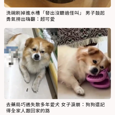
洗碗刷掉進水槽「發出沒聽過怪叫」 男子鼓起
勇氣撈出嗨翻：超可愛
去藥局巧遇失散多年愛犬 女子淚崩：狗狗還記
得全家人跟回家的路