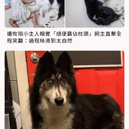
邊牧陪小主人睡覺「順便霸佔枕頭」飼主直擊全
程笑翻：過程絲滑到太自然