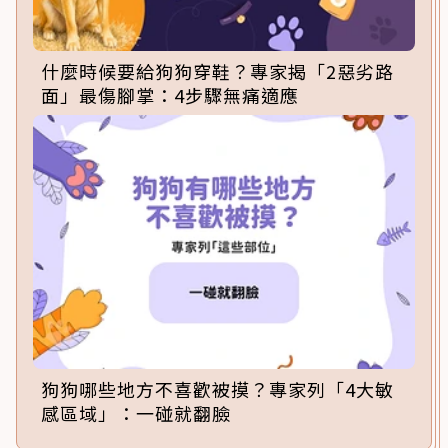
什麼時候要給狗狗穿鞋？專家揭「2惡劣路
面」最傷腳掌：4步驟無痛適應
狗狗哪些地方不喜歡被摸？專家列「4大敏
感區域」：一碰就翻臉