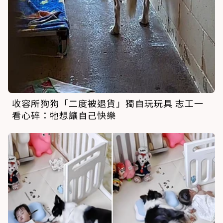
收容所狗狗「二度被退貨」獨自玩玩具 志工一
看心碎：牠想讓自己快樂