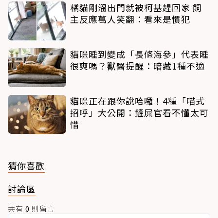
橘貓剛溜出門就被柯基趕回家 飼
主反應萬人笑翻：看來是慣犯
貓咪睡到變成「長條海參」代表睡
很爽嗎？獸醫提醒：暗藏1種不適
貓咪正在跟你說哈囉！4種「喵式
招呼」大公開：鏟屎官看不懂太可
惜
猜你喜歡
討論區
共有
0
則留言