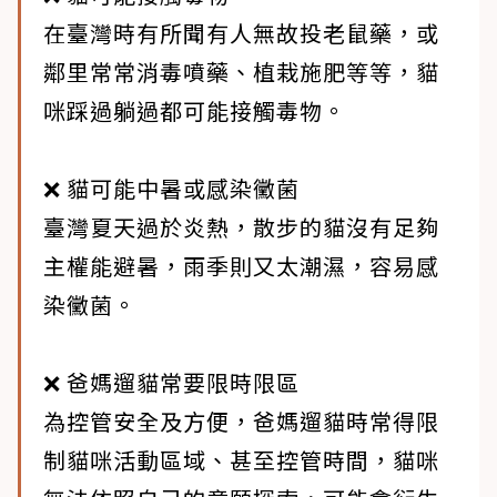
在臺灣時有所聞有人無故投老鼠藥，或
鄰里常常消毒噴藥、植栽施肥等等，貓
咪踩過躺過都可能接觸毒物。
❌ 貓可能中暑或感染黴菌
臺灣夏天過於炎熱，散步的貓沒有足夠
主權能避暑，雨季則又太潮濕，容易感
染黴菌。
❌ 爸媽遛貓常要限時限區
為控管安全及方便，爸媽遛貓時常得限
制貓咪活動區域、甚至控管時間，貓咪