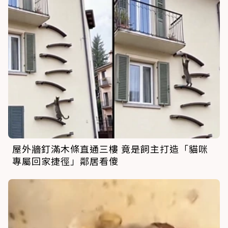
屋外牆釘滿木條直通三樓 竟是飼主打造「貓咪
專屬回家捷徑」鄰居看傻