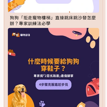
狗狗「拒走寵物樓梯」直接跳床跳沙發怎麼
辦？專家訓練法必學