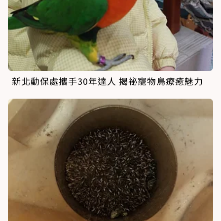
新北動保處攜手30年達人 揭祕寵物鳥療癒魅力