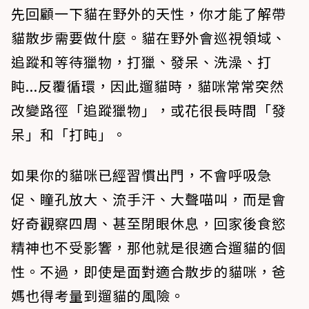
先回顧一下貓在野外的天性，你才能了解帶
貓散步需要做什麼。貓在野外會巡視領域、
追蹤和等待獵物，打獵、發呆、洗澡、打
盹...反覆循環，因此遛貓時，貓咪常常突然
改變路徑「追蹤獵物」，或花很長時間「發
呆」和「打盹」。
​如果你的貓咪已經習慣出門，不會呼吸急
促、瞳孔放大、流手汗、大聲喵叫，而是會
好奇觀察四周、甚至閉眼休息，回家後食慾
精神也不受影響，那他就是很適合遛貓的個
性。不過，即使是面對適合散步的貓咪，爸
媽也得考量到遛貓的風險。