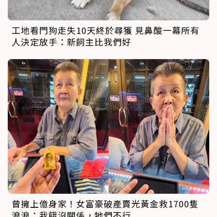
工地看門狗走失10天終於尋獲 見鼻酸一幕所有
人決定放手：新飼主比我們好
曾擁上億身家！女富豪破產賣光黃金救1700隻
浪浪：我餓沒關係，牠們不行