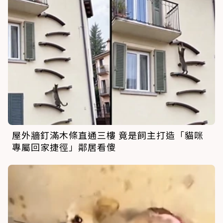
屋外牆釘滿木條直通三樓 竟是飼主打造「貓咪
專屬回家捷徑」鄰居看傻