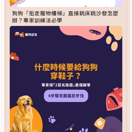
狗狗「拒走寵物樓梯」直接跳床跳沙發怎麼
辦？專家訓練法必學