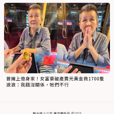
曾擁上億身家！女富豪破產賣光黃金救1700隻
浪浪：我餓沒關係，牠們不行
聯合線上公司 著作權所有 ©2025