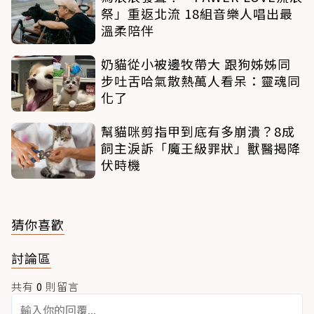
祭」重返北流 18組音樂人唱出最
溫柔陪伴
奶貓從小被邊牧帶大 跟狗姊姊同
步吐舌哈氣散熱萬人看呆：靈魂同
化了
幫貓咪剪指甲到底有多崩潰？8成
飼主淚訴「魔王級罪狀」獸醫揭降
伏時機
猜你喜歡
討論區
共有
0
則留言