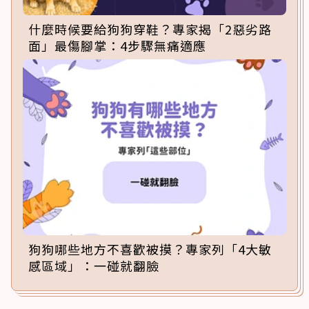
什麼時候要給狗狗穿鞋？專家揭「2惡劣路
面」最傷腳掌：4步驟無痛適應
狗狗哪些地方不喜歡被摸？專家列「4大敏
感區域」：一碰就翻臉