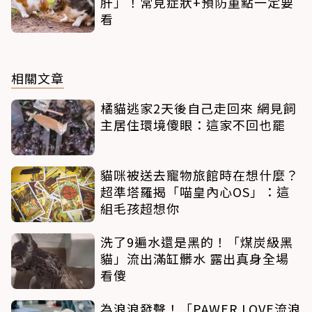
肝」！常見症狀+預防重點一定要
看
相關文章
橘貓逃家2天後自己走回來 網見飼
主居住環境傻眼：這家不回也罷
貓咪被送去寵物旅館時在想什麼？
超準塔羅揭「喵皇內心OS」：這
組毛孩超想你
洗了9遍水還是黑的！「煤炭級黑
貓」流出滿缸髒水 露出真身全場
看傻
為浪浪發聲！「PAWER LOVE流浪