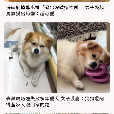
洗碗刷掉進水槽「發出沒聽過怪叫」 男子鼓起
勇氣撈出嗨翻：超可愛
去藥局巧遇失散多年愛犬 女子淚崩：狗狗還記
得全家人跟回家的路