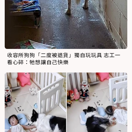
收容所狗狗「二度被退貨」獨自玩玩具 志工一
看心碎：牠想讓自己快樂