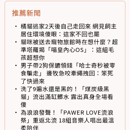
推薦新聞
橘貓逃家2天後自己走回來 網見飼主
居住環境傻眼：這家不回也罷
貓咪被送去寵物旅館時在想什麼？超
準塔羅揭「喵皇內心OS」：這組毛
孩超想你
男子帶2狗保鑣領錢「哈士奇秒被零
食騙走」 邊牧急咬牽繩拽回：笨死
了快過來
洗了9遍水還是黑的！「煤炭級黑
貓」流出滿缸髒水 露出真身全場看
傻
為浪浪發聲！「PAWER LOVE流浪
祭」重返北流 18組音樂人唱出最溫
柔陪伴