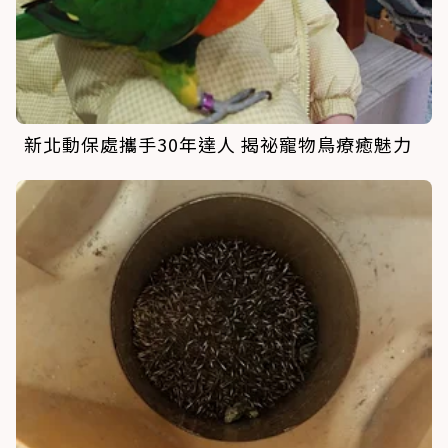
新北動保處攜手30年達人 揭祕寵物鳥療癒魅力