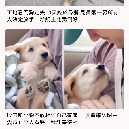
工地看門狗走失10天終於尋獲 見鼻酸一幕所有
人決定放手：新飼主比我們好
收容所小狗不敢相信自己有家 「反覆確認飼主
愛意」萬人看哭：拜託善待牠