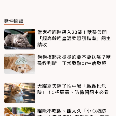
延伸閱讀
當家裡貓咪邁入20歲！獸醫公開
「超高齡喵皇溫柔照護指南」飼主
請收
狗狗摸起來燙燙的要不要送醫？獸
醫教判斷「正常發熱or生病發燒」
犬貓夏天除了怕中暑「蟲蟲也危
險」！5招驅蟲、防黴菌飼主必看
貓咪不吃飯、餓太久「小心脂肪