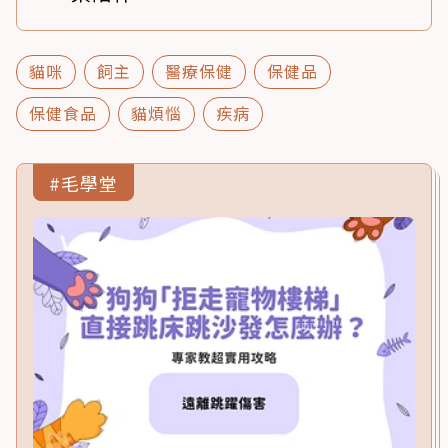
貓咪
飼主
醫療保健
保健品
保健食品
貓煩惱
疾病
#毛學堂