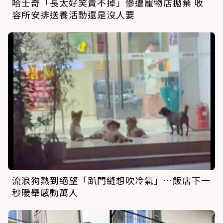
哈士奇「長太好笑賣不掉」慘遭寵物店拋棄 收
容所安排送養活動還是沒人要
流浪狗熱到絕望「趴門縫想吹冷氣」…飯店下一
秒暖舉感動萬人