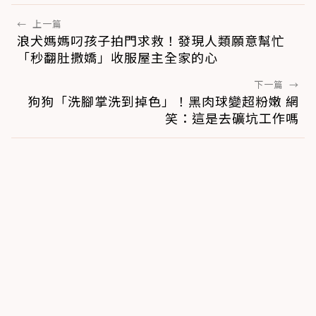
←
上一篇
浪犬媽媽叼孩子拍門求救！發現人類願意幫忙
「秒翻肚撒嬌」收服屋主全家的心
下一篇
→
狗狗「洗腳掌洗到掉色」！黑肉球變超粉嫩 網
笑：這是去礦坑工作嗎