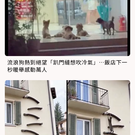
流浪狗熱到絕望「趴門縫想吹冷氣」…飯店下一
秒暖舉感動萬人