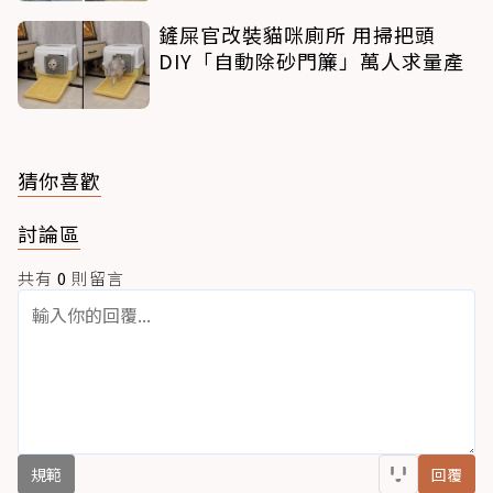
鏟屎官改裝貓咪廁所 用掃把頭
DIY「自動除砂門簾」萬人求量產
猜你喜歡
討論區
共有
0
則留言
規範
回覆