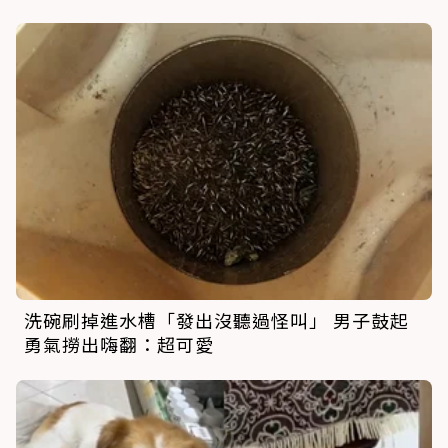
洗碗刷掉進水槽「發出沒聽過怪叫」 男子鼓起
勇氣撈出嗨翻：超可愛