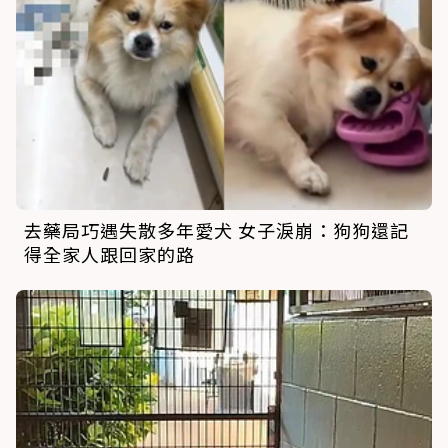
去藥局巧遇失散多年愛犬 女子淚崩：狗狗還記
得全家人跟回家的路