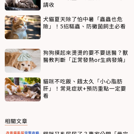
請收
犬貓夏天除了怕中暑「蟲蟲也危
險」！5招驅蟲、防黴菌飼主必看
狗狗摸起來燙燙的要不要送醫？獸
醫教判斷「正常發熱or生病發燒」
貓咪不吃飯、餓太久「小心脂肪
肝」！常見症狀+預防重點一定要
看
相關文章
貓咪又亂尿尿了？專家公開「最完