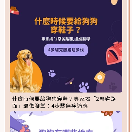
什麼時候要給狗狗穿鞋？專家揭「2惡劣路
面」最傷腳掌：4步驟無痛適應