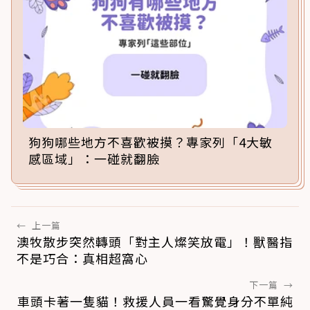
狗狗哪些地方不喜歡被摸？專家列「4大敏
感區域」：一碰就翻臉
←
上一篇
澳牧散步突然轉頭「對主人燦笑放電」！獸醫指
不是巧合：真相超窩心
下一篇
→
車頭卡著一隻貓！救援人員一看驚覺身分不單純