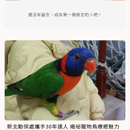
還沒有留言，成為第一個發言的人吧！
新北動保處攜手30年達人 揭祕寵物鳥療癒魅力