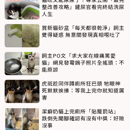
整改善攻略」鏟屎官看完終結洗尿
人生
買新貓砂盆「每天都很乾淨」飼主
覺得疑惑 無意間發現真相噁吐了
飼主PO文「求大家在線痛罵愛
貓」網見發霉鍋子照片全搖頭：不
能原諒
虎斑趁同伴蹲廁所狂巴頭 牠眼神
死默默挨揍：等我上完你就知道厲
害
潔癖奶貓上完廁所「貼籠罰站」
跌倒先聞腳確認有沒有中獎：好險
沒事