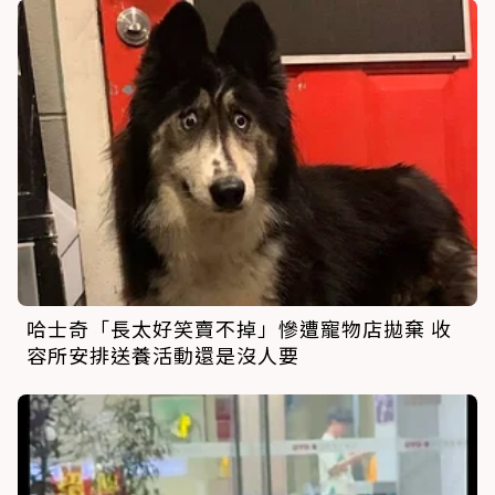
哈士奇「長太好笑賣不掉」慘遭寵物店拋棄 收
容所安排送養活動還是沒人要