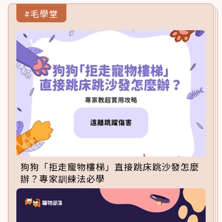
#毛學堂
狗狗「拒走寵物樓梯」直接跳床跳沙發怎麼
辦？專家訓練法必學