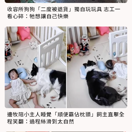
收容所狗狗「二度被退貨」獨自玩玩具 志工一
看心碎：牠想讓自己快樂
邊牧陪小主人睡覺「順便霸佔枕頭」飼主直擊全
程笑翻：過程絲滑到太自然