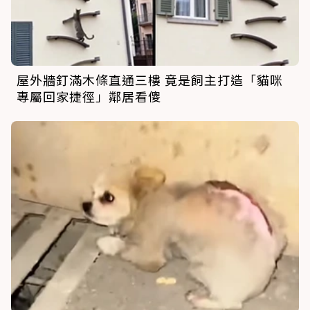
屋外牆釘滿木條直通三樓 竟是飼主打造「貓咪
專屬回家捷徑」鄰居看傻