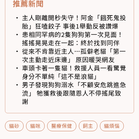
推薦新聞
主人剛離開秒失守！阿金「餓死鬼投
胎」狂嗑餃子 事後1舉動反被讚爆
患相同罕病的2隻狗狗第一次見面！
搖搖晃晃走在一起：終於找到同伴
從來不肯靠近主人…孤僻老貓「第一
次主動走近床邊」 原因暖哭網友
車頭卡著一隻貓！救援人員一看驚覺
身分不單純「這不是浪貓」
男子發現狗狗溺水「不顧安危跳進急
流」 牠獲救後跟隨恩人不停搖尾致
謝
貓砂
貓咪
醫療保健
飼主
貓煩惱