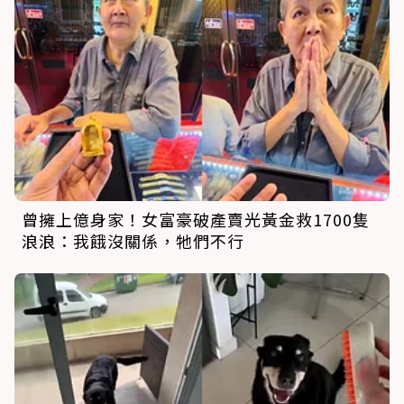
曾擁上億身家！女富豪破產賣光黃金救1700隻
浪浪：我餓沒關係，牠們不行