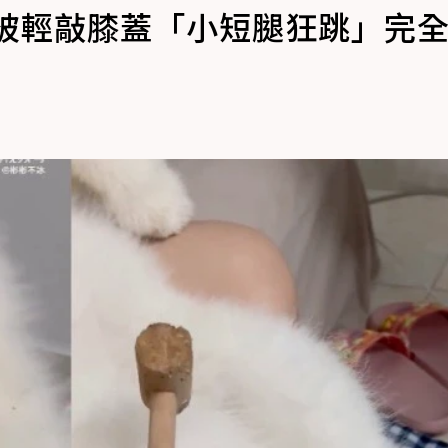
死被輕敲膝蓋「小短腿狂跳」完