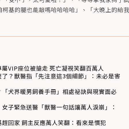
咱柯基的腿也能敲嗎哈哈哈哈」、「大晚上的給
屬VIP座位被搶走 死亡凝視笑翻百萬人
麼了？獸醫指「先注意這3個細節」：未必是害
？「犬界暖男飼養手冊」相處祕訣與現實面必
！女子緊急送醫「獸醫一句話讓萬人淚崩」：
基趕回家 飼主反應萬人笑翻：看來是慣犯