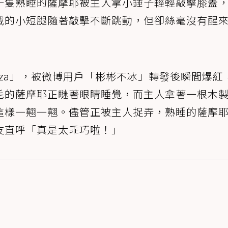
一隻熟睡的薩摩耶被主人拿小錘子輕輕敲擊膝蓋
絨的小短腿隨著敲擊不斷跳動，但卻絲毫沒有醒
zza」，被微博用戶「彬彬不冰」轉發後瞬間爆紅
毛的薩摩耶正瞇著眼睛睡覺，而主人拿著一根木
這樣一翹一翹。儘管正被主人捉弄，熟睡的薩摩
友直呼「真是太乖巧啦！」