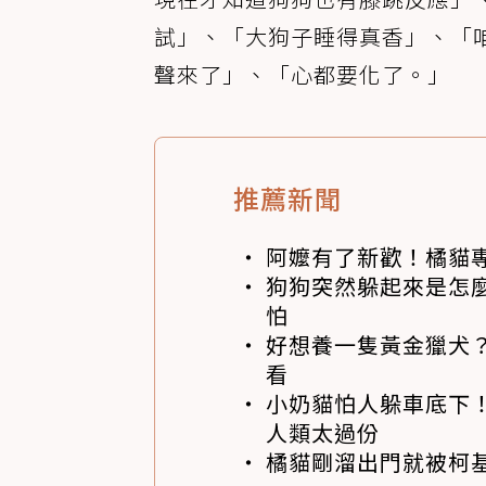
試」、「大狗子睡得真香」、「
聲來了」、「心都要化了。」
推薦新聞
阿嬤有了新歡！橘貓專
狗狗突然躲起來是怎
怕
好想養一隻黃金獵犬
看
小奶貓怕人躲車底下
人類太過份
橘貓剛溜出門就被柯