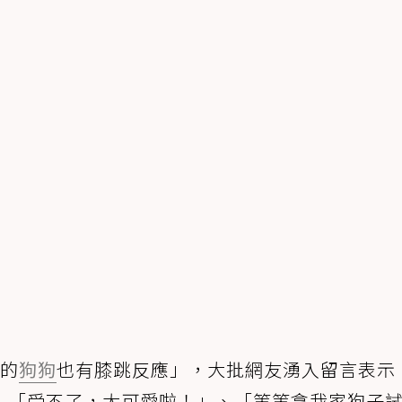
中的
狗狗
也有膝跳反應」，大批網友湧入留言表示
、「受不了，太可愛啦！」、「等等拿我家狗子