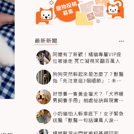
最新新聞
阿嬤有了新歡！橘貓專屬VIP座
位被搶走 死亡凝視笑翻百萬人
狗狗突然躲起來是怎麼了？獸醫
指「先注意這3個細節」：未必
是害怕
好想養一隻黃金獵犬？「犬界暖
男飼養手冊」相處祕訣與現實面
必看
小奶貓怕人躲車底下！女子緊急
送醫「獸醫一句話讓萬人淚
崩」：人類太過份
橘貓剛溜出門就被柯基趕回家