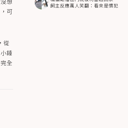
，沒想
飼主反應萬人笑翻：看來是慣犯
來，可
，從
製小錘
耶完全