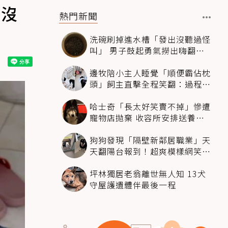
全沒
熱門新聞
洗碗刷掉進水槽「發出沒聽過怪
叫」 男子鼓起勇氣撈出嗨翻：
超可愛
邊牧陪小主人睡覺「順便霸佔枕
頭」飼主直擊全程笑翻：過程絲
滑到太自然
哈士奇「長太好笑賣不掉」慘遭
寵物店拋棄 收容所安排送養活
動還是沒人要
狗狗發現「隔壁新鄰居職業」天
天翻陽台報到！超爽模樣網笑
翻：進到遊樂園
坪林獨居老翁離世無人知 13犬
守屋護遺體伴最後一程