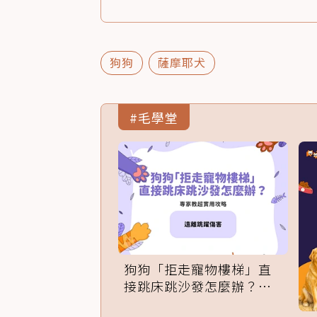
狗狗
薩摩耶犬
#毛學堂
狗狗「拒走寵物樓梯」直
接跳床跳沙發怎麼辦？專
家訓練法必學