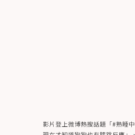
影片登上微博熱搜話題「#熟睡
現在才知道狗狗也有膝跳反應」