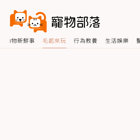
動物新鮮事
毛起來玩
行為教養
生活娛樂