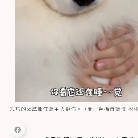
乖巧的薩摩耶任憑主人擺佈。（圖／翻攝自微博 彬