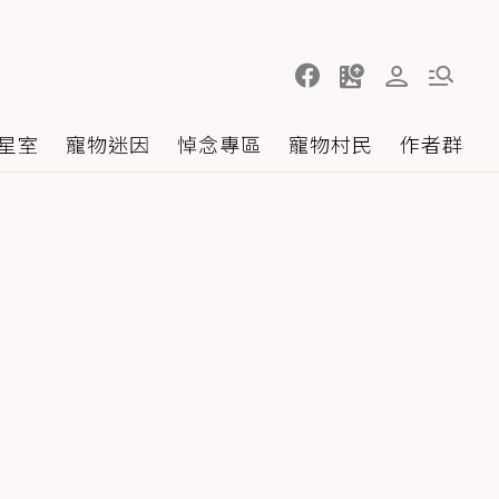
星室
寵物迷因
悼念專區
寵物村民
作者群