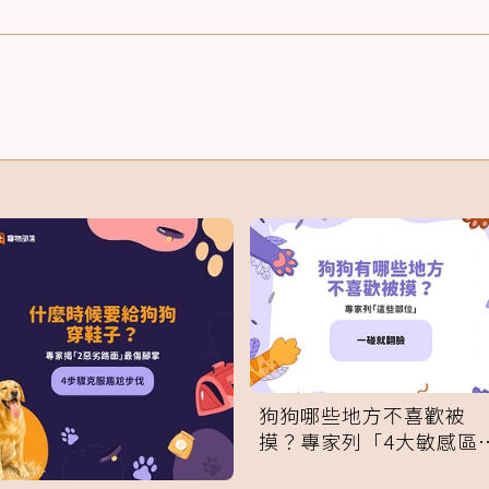
狗狗哪些地方不喜歡被
摸？專家列「4大敏感區
域」：一碰就翻臉