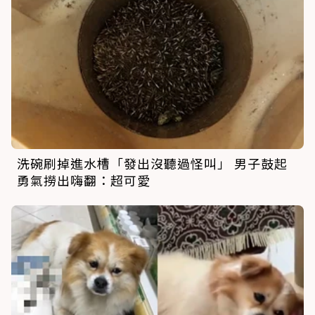
洗碗刷掉進水槽「發出沒聽過怪叫」 男子鼓起
勇氣撈出嗨翻：超可愛