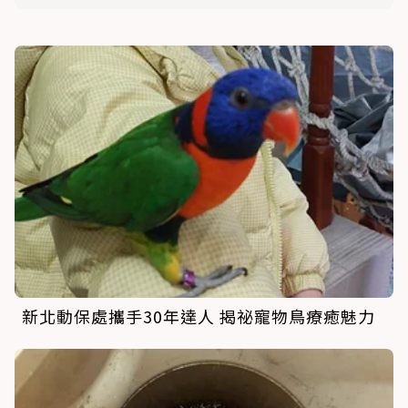
新北動保處攜手30年達人 揭祕寵物鳥療癒魅力