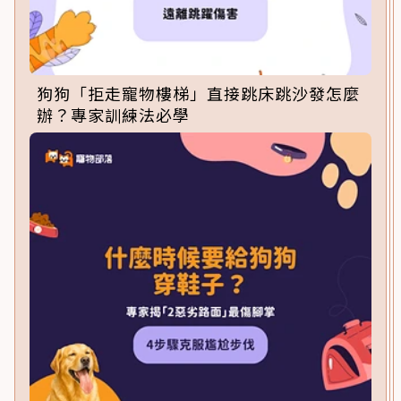
狗狗「拒走寵物樓梯」直接跳床跳沙發怎麼
辦？專家訓練法必學