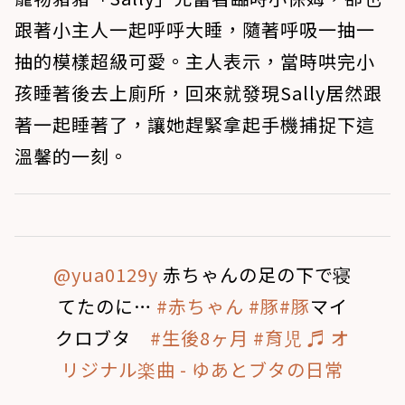
跟著小主人一起呼呼大睡，隨著呼吸一抽一
抽的模樣超級可愛。主人表示，當時哄完小
孩睡著後去上廁所，回來就發現Sally居然跟
著一起睡著了，讓她趕緊拿起手機捕捉下這
溫馨的一刻。
@yua0129y
赤ちゃんの足の下で寝
てたのに…
#赤ちゃん
#豚
#豚
マイ
クロブタ
#生後8ヶ月
#育児
♬ オ
リジナル楽曲 - ゆあとブタの日常