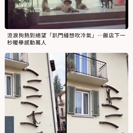
流浪狗熱到絕望「趴門縫想吹冷氣」…飯店下一
秒暖舉感動萬人