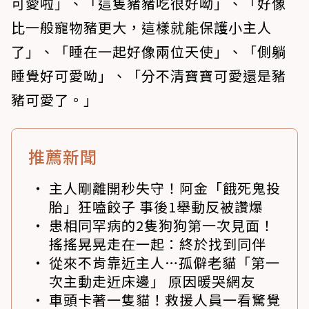
可愛啦」、「這隻豬豬吃很好呦」、「好像
比一般寵物豬更大，這樣就能保護小主人
了」、「睡在一起好像兩位天使」、「側躺
睡覺好可愛呦」、「分不清寶寶可愛還是豬
豬可愛了。」
推薦新聞
主人剛離開秒失守！阿金「餓死鬼投
胎」狂嗑餃子 事後1舉動反被讚爆
患相同罕病的2隻狗狗第一次見面！
搖搖晃晃走在一起：終於找到同伴
從來不肯靠近主人…孤僻老貓「第一
次主動走近床邊」 原因暖哭網友
車頭卡著一隻貓！救援人員一看驚覺