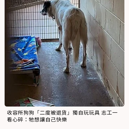
收容所狗狗「二度被退貨」獨自玩玩具 志工一
看心碎：牠想讓自己快樂