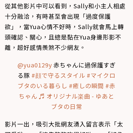
從其他影片中可以看到，Sally和小主人相處
十分融洽，有時甚至會出現「過度保護
欲」，當Yua心情不好時，Sally就會馬上轉
頭確認、關心，且總是黏在Yua身邊形影不
離，超好感情羨煞不少網友。
@yua0129y
赤ちゃんに過保護すぎ
る豚
#顔で守るスタイル
#マイクロ
ブタのいる暮らし
#癒しの瞬間
#赤
ちゃん
♬ オリジナル楽曲 - ゆあと
ブタの日常
影片一出，吸引大批網友湧入留言表示「太