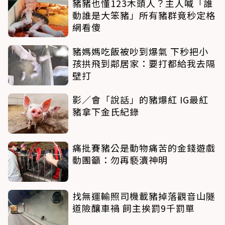
豬豬也懂123木頭人？主人喊「誰
動誰是大笨豬」所有豬群竟秒定格
網看傻
豬媽媽吃飯被吵到爆氣 下秒把小
孩拱飛到鄰居家：要打都給我去隔
壁打
影／會「說話」的豬爆紅 IG最紅
豬拿下金氏紀錄
痛批賽豬公是動物痛苦的金錢遊戲
動團籲：勿再褻瀆神明
找無運輸照司機載豬掉落觀音山隧
道險釀車禍 飼主挨罰9千罰單