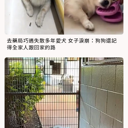
去藥局巧遇失散多年愛犬 女子淚崩：狗狗還記
得全家人跟回家的路