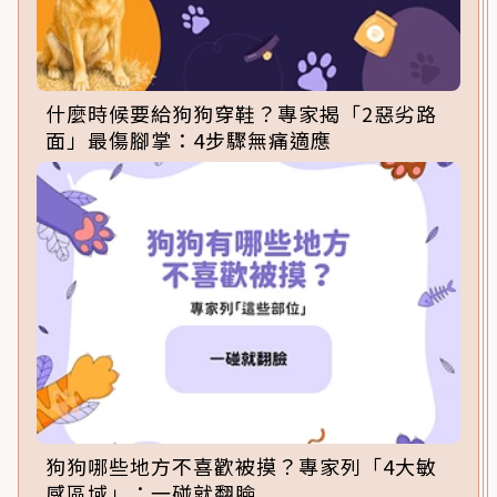
什麼時候要給狗狗穿鞋？專家揭「2惡劣路
面」最傷腳掌：4步驟無痛適應
狗狗哪些地方不喜歡被摸？專家列「4大敏
感區域」：一碰就翻臉