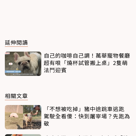
延伸閱讀
自己的咖啡自己調！萬華寵物餐廳
超有哏「燒杯試管搬上桌」2隻萌
法鬥迎賓
相關文章
「不想被吃掉」豬中途跳車逃跑
駕駛全看傻：快到屠宰場？先跑為
敬