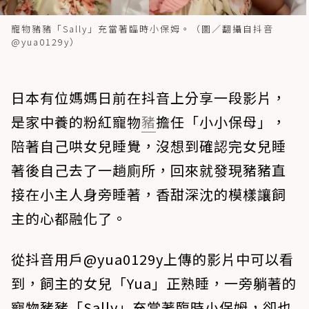
寵物豬豬「Sally」充當著臨時小保姆。（圖／翻攝自抖音
@yua0129y）
日本有位媽媽日前在抖音上分享一段影片，
是家中養的粉紅寵物
豬
擔任「小小保母」，
陪著自己哄女兒睡覺，沒想到確認完女兒睡
著後自己去了一趟廁所，回來就發現豬豬直
接在小主人身旁睡著，香甜深沈的模樣讓飼
主的心都融化了。
從抖音用戶@yua0129y上傳的影片中可以看
到，飼主的女兒「Yua」正熟睡，一旁躺著的
寵物豬豬「Sally」充當著臨時小保姆，卻也