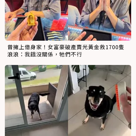
曾擁上億身家！女富豪破產賣光黃金救1700隻
浪浪：我餓沒關係，牠們不行