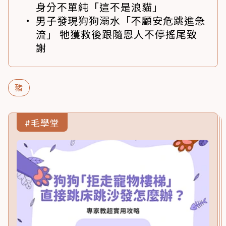
身分不單純「這不是浪貓」
男子發現狗狗溺水「不顧安危跳進急
流」 牠獲救後跟隨恩人不停搖尾致
謝
豬
#毛學堂