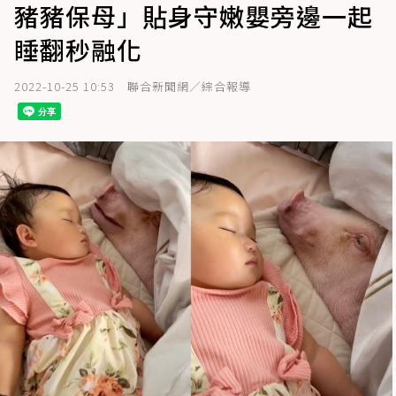
豬豬保母」貼身守嫩嬰旁邊一起
睡翻秒融化
2022-10-25 10:53
聯合新聞網／綜合報導