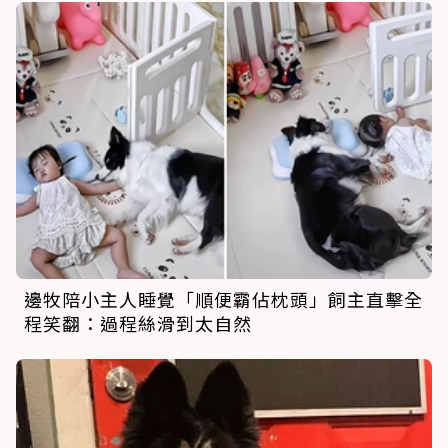
邊牧陪小主人睡覺「順便霸佔枕頭」飼主直擊全
程笑翻：過程絲滑到太自然