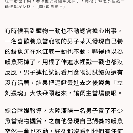
底一動也不動，嚇得他以為鰻魚死掉了，用棍子伸進水裡戳一
戳也都沒反應。 (圖/取自影片)
有時候看到寵物一動也不動總會擔心出事。
一名喜歡養魚當寵物的男子某天發現自己養
的鰻魚沉在水缸底一動也不動，嚇得他以為
鰻魚死掉了，用棍子伸進水裡戳一戳也都沒
反應，男子連忙試試看用食物測試鰻魚還有
沒有活著，結果把泥鰍丟進去之後鰻魚「立
刻還魂」大快朵頤起來，讓飼主當場傻眼。
綜合陸媒報導，大陸瀋陽一名男子養了不少
魚當寵物觀賞，之前他發現自己飼養的鰻魚
突然一動也不動，好久都沒看到牠們有任何