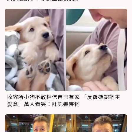
收容所小狗不敢相信自己有家 「反覆確認飼主
愛意」萬人看哭：拜託善待牠