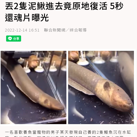
丟2隻泥鰍進去竟原地復活 5秒
還魂片曝光
2022-12-14 16:51
聯合新聞網／綜合報導
一名喜歡養魚當寵物的男子某天發現自己養的2隻鰻魚沉在水缸