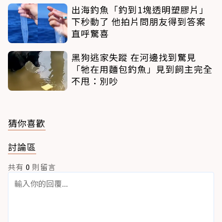
出海釣魚「釣到1塊透明塑膠片」
下秒動了 他拍片問朋友得到答案
直呼驚喜
黑狗逃家失蹤 在河邊找到驚見
「牠在用麵包釣魚」見到飼主完全
不甩：別吵
猜你喜歡
討論區
共有
0
則留言