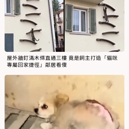
屋外牆釘滿木條直通三樓 竟是飼主打造「貓咪
專屬回家捷徑」鄰居看傻