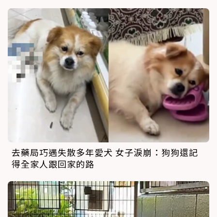
去藥局巧遇失散多年愛犬 女子淚崩：狗狗還記
得全家人跟回家的路