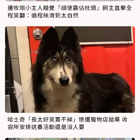
邊牧陪小主人睡覺「順便霸佔枕頭」飼主直擊全
程笑翻：過程絲滑到太自然
哈士奇「長太好笑賣不掉」慘遭寵物店拋棄 收
容所安排送養活動還是沒人要