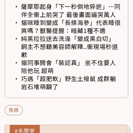
薩摩耶起身「下一秒倒地猝逝」…同
伴全衝上前哭了 最後畫面逼哭萬人
貓咪睡到變成「長條海參」代表睡很
爽嗎？獸醫提醒：暗藏1種不適
純黑拉拉送去洗澡「變成黑白切」
飼主不想聽美容師解釋..衝現場秒道
歉
貓同事開會「裝認真」 坐不住要人
陪他玩 超萌
巧遇「超肥軟」野生土撥鼠 成群躺
岩石堆萌翻了
魚類
#毛學堂