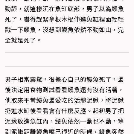
動靜，就這樣沉在魚缸底部，男子以為鰻魚
死了，嚇得趕緊拿根木棍伸進魚缸裡面輕輕
戳一下鰻魚，沒想到鰻魚依然不動如山，完
全就是死了。
男子相當震驚，很擔心自己的鰻魚死了，最
後決定用食物測試看看鰻魚還有沒有活著，
他取來平常鰻魚最愛吃的活體泥鰍，將泥鰍
扔進水缸後看看會有什麼反應。起初男子把
泥鰍放進魚缸內，鰻魚依然一動也不動，等
到泥鰍距離鰻魚嘴巴很近的時候，鰻魚突然