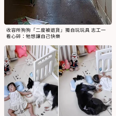
收容所狗狗「二度被退貨」獨自玩玩具 志工一
看心碎：牠想讓自己快樂