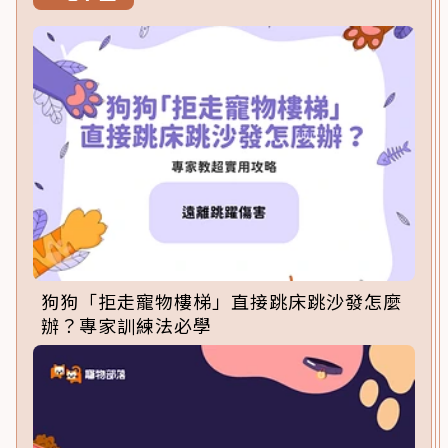
狗狗「拒走寵物樓梯」直接跳床跳沙發怎麼
辦？專家訓練法必學