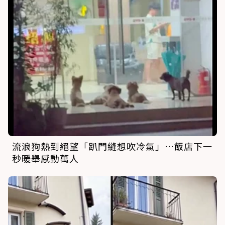
流浪狗熱到絕望「趴門縫想吹冷氣」…飯店下一
秒暖舉感動萬人