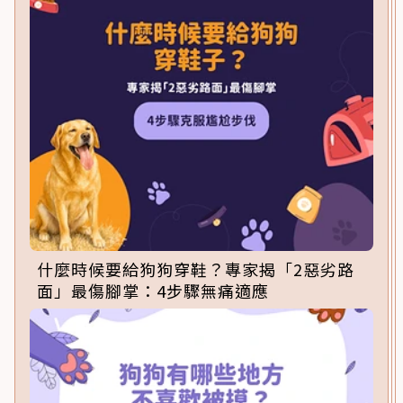
什麼時候要給狗狗穿鞋？專家揭「2惡劣路
面」最傷腳掌：4步驟無痛適應