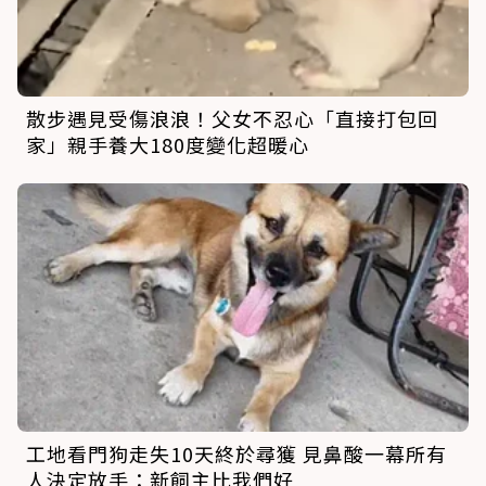
散步遇見受傷浪浪！父女不忍心「直接打包回
家」親手養大180度變化超暖心
工地看門狗走失10天終於尋獲 見鼻酸一幕所有
人決定放手：新飼主比我們好