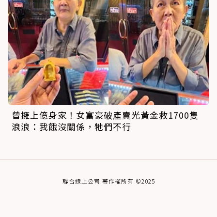
曾擁上億身家！女富豪破產賣光黃金救1700隻
浪浪：我餓沒關係，牠們不行
聯合線上公司 著作權所有 ©2025