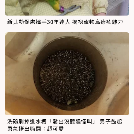
新北動保處攜手30年達人 揭祕寵物鳥療癒魅力
洗碗刷掉進水槽「發出沒聽過怪叫」 男子鼓起
勇氣撈出嗨翻：超可愛