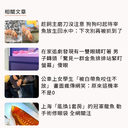
相關文章
趁飼主磨刀沒注意 狗狗叼起待宰
魚放生回水中：下次別再被抓到了
在家追劇發現有一雙眼睛盯著 男
子轉頭「驚見一群金魚排排站緊盯
螢幕」傻眼
公車上女學生「被白帶魚咬住不
放」 畫面瘋傳網笑：原來這機率
不是0
上海「能換1套房」的冠軍龍魚 動
手術修眼袋 全網關注