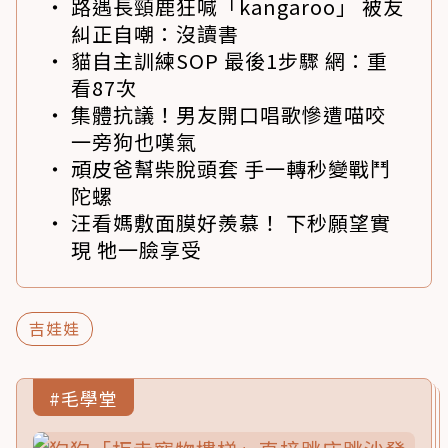
路遇長頸鹿狂喊「kangaroo」 被友
糾正自嘲：沒讀書
貓自主訓練SOP 最後1步驟 網：重
看87次
集體抗議！男友開口唱歌慘遭喵咬
一旁狗也嘆氣
頑皮爸幫柴脫頭套 手一轉秒變戰鬥
陀螺
汪看媽敷面膜好羨慕！ 下秒願望實
現 牠一臉享受
吉娃娃
#毛學堂