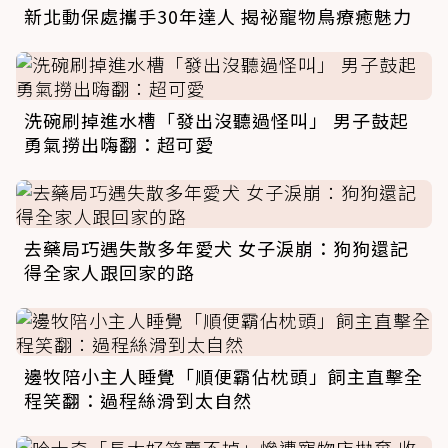
新北動保處攜手30年達人 揭祕寵物鳥療癒魅力
洗碗刷掉進水槽「發出沒聽過怪叫」 男子鼓起
勇氣撈出嗨翻：超可愛
去藥局巧遇失散多年愛犬 女子淚崩：狗狗還記
得全家人跟回家的路
邊牧陪小主人睡覺「順便霸佔枕頭」飼主直擊全
程笑翻：過程絲滑到太自然