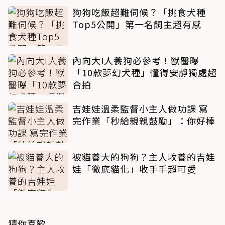
狗狗吃飯超難伺候？「挑食犬種
Top5公開」第一名飼主超有感
內向大I人養狗必參考！獸醫曝
「10款夢幻犬種」懂得安靜獨處超
合拍
吉娃娃溫柔監督小主人做功課 寫
完作業「秒給親親鼓勵」：你好棒
被貓養大的狗狗？主人收養的吉娃
娃「徹底貓化」收手手超可愛
猜你喜歡