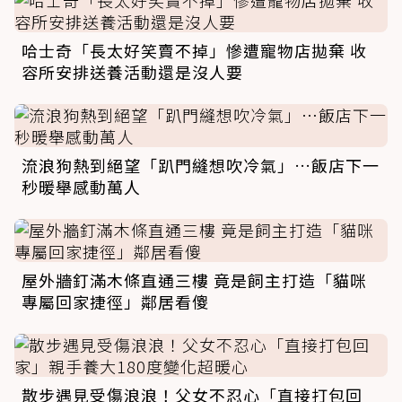
哈士奇「長太好笑賣不掉」慘遭寵物店拋棄 收
容所安排送養活動還是沒人要
流浪狗熱到絕望「趴門縫想吹冷氣」…飯店下一
秒暖舉感動萬人
屋外牆釘滿木條直通三樓 竟是飼主打造「貓咪
專屬回家捷徑」鄰居看傻
散步遇見受傷浪浪！父女不忍心「直接打包回