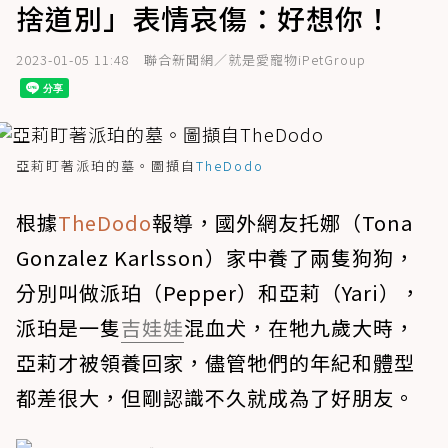
捨道別」表情哀傷：好想你！
2023-01-05 11:48
聯合新聞網／就是愛寵物iPetGroup
亞莉盯著派珀的墓。圖擷自
TheDodo
根據
TheDodo
報導，國外網友托娜（Tona
Gonzalez Karlsson）家中養了兩隻狗狗，
分別叫做派珀（Pepper）和亞莉（Yari），
派珀是一隻
吉娃娃
混血犬，在牠九歲大時，
亞莉才被領養回家，儘管牠們的年紀和體型
都差很大，但剛認識不久就成為了好朋友。