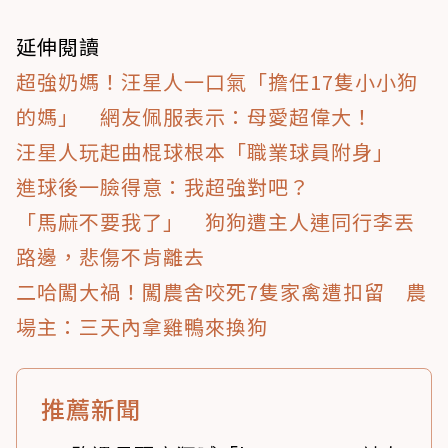
延伸閱讀
超強奶媽！汪星人一口氣「擔任17隻小小狗
的媽」 網友佩服表示：母愛超偉大！
汪星人玩起曲棍球根本「職業球員附身」
進球後一臉得意：我超強對吧？
「馬麻不要我了」 狗狗遭主人連同行李丟
路邊，悲傷不肯離去
二哈闖大禍！闖農舍咬死7隻家禽遭扣留 農
場主：三天內拿雞鴨來換狗
推薦新聞